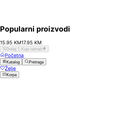
Popularni proizvodi
15
.
95
KM
17.95
KM
Dodaj
Kupi odmah
Početna
Katalog
Pretraga
Želje
Korpa