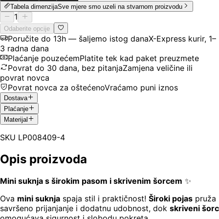
Tabela dimenzija
Sve mjere smo uzeli na stvarnom proizvodu
1
Odaberite opcije
Poručite do 13h — šaljemo istog dana
X-Express kurir, 1–
3 radna dana
Plaćanje pouzećem
Platite tek kad paket preuzmete
Povrat do 30 dana, bez pitanja
Zamjena veličine ili
povrat novca
Povrat novca za oštećeno
Vraćamo puni iznos
Dostava
Plaćanje
Materijal
SKU
LP008409-4
Opis proizvoda
Mini suknja s širokim pasom i skrivenim šorcem
✨
Ova
mini suknja
spaja stil i praktičnost!
Široki pojas
pruža
savršeno prijanjanje i dodatnu udobnost, dok
skriveni šorc
omogućava sigurnost i slobodu pokreta.