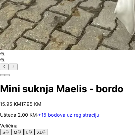
Mini suknja Maelis - bordo
15
.
95
KM
17.95
KM
Ušteda
2.00
KM
·
+
15
bodova uz registraciju
Veličina
S
M
L
XL