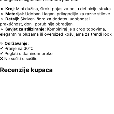
🔹
Kroj:
Mini dužina, široki pojas za bolju definiciju struka
🔹
Materijal:
Udoban i lagan, prilagodljiv za razne stilove
🔹
Detalji:
Skriveni šorc za dodatnu udobnost i
praktičnost, donji porub nije obradjen.
🔹
Savjet za stiliziranje:
Kombiniraj je s crop topovima,
elegantnim bluzama ili oversized košuljama za trendi look
✨
Održavanje:
✔ Pranje na 30°C
✔ Peglati s tkaninom preko
❌ Ne sušiti u sušilici
Recenzije kupaca