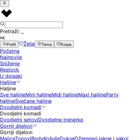
Pretraži:
_
⌘K
Želje
Profil
Tema
Korpa
Početna
Najnovije
Sniženje
Restock
U dolaski
Haljine
Haljine
Sve haljine
Mini haljine
Midi haljine
Maxi haljine
Party
haljine
Svečane haljine
Dvodjelni komadi
Dvodjelni komadi
Dvodjelni setovi
Dvodjelne trenerke
Gornji dijelovi
Gornji dijelovi
Majice
Topovi
Body
Košulje
Dukse
Džemperi
Jakne i sakoi