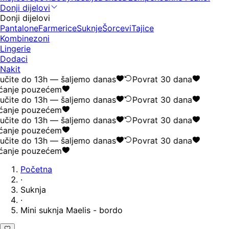
Donji dijelovi
Donji dijelovi
Pantalone
Farmerice
Suknje
Šorcevi
Tajice
Kombinezoni
Lingerie
Dodaci
Nakit
čite do 13h — šaljemo danas
Povrat 30 dana
ćanje pouzećem
čite do 13h — šaljemo danas
Povrat 30 dana
ćanje pouzećem
čite do 13h — šaljemo danas
Povrat 30 dana
ćanje pouzećem
čite do 13h — šaljemo danas
Povrat 30 dana
ćanje pouzećem
Početna
·
Suknja
·
Mini suknja Maelis - bordo