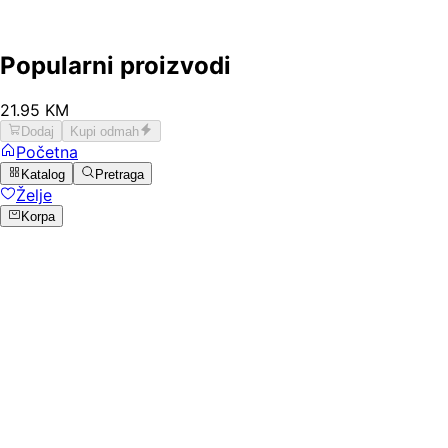
Popularni proizvodi
21
.
95
KM
Dodaj
Kupi odmah
Početna
Katalog
Pretraga
Želje
Korpa