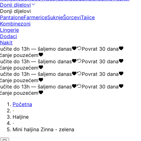
Donji dijelovi
Donji dijelovi
Pantalone
Farmerice
Suknje
Šorcevi
Tajice
Kombinezoni
Lingerie
Dodaci
Nakit
učite do 13h — šaljemo danas
Povrat 30 dana
ćanje pouzećem
učite do 13h — šaljemo danas
Povrat 30 dana
ćanje pouzećem
učite do 13h — šaljemo danas
Povrat 30 dana
ćanje pouzećem
učite do 13h — šaljemo danas
Povrat 30 dana
ćanje pouzećem
Početna
·
Haljine
·
Mini haljina Zinna - zelena