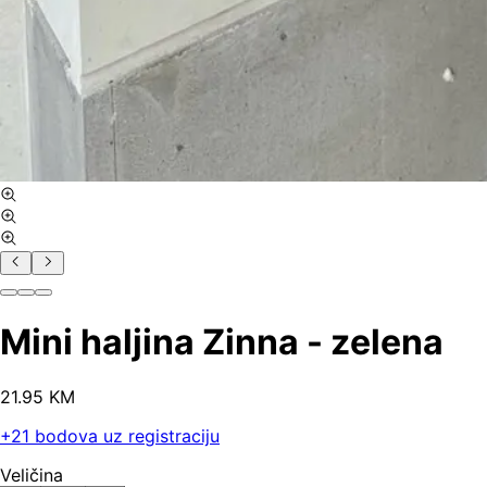
Mini haljina Zinna - zelena
21
.
95
KM
+
21
bodova uz registraciju
Veličina