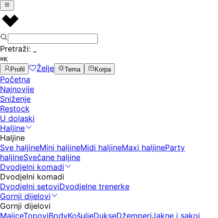
Pretraži:
_
⌘K
Želje
Profil
Tema
Korpa
Početna
Najnovije
Sniženje
Restock
U dolaski
Haljine
Haljine
Sve haljine
Mini haljine
Midi haljine
Maxi haljine
Party
haljine
Svečane haljine
Dvodjelni komadi
Dvodjelni komadi
Dvodjelni setovi
Dvodjelne trenerke
Gornji dijelovi
Gornji dijelovi
Majice
Topovi
Body
Košulje
Dukse
Džemperi
Jakne i sakoi