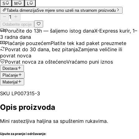
S
M
L
Tabela dimenzija
Sve mjere smo uzeli na stvarnom proizvodu
1
Odaberite opcije
Poručite do 13h — šaljemo istog dana
X-Express kurir, 1–
3 radna dana
Plaćanje pouzećem
Platite tek kad paket preuzmete
Povrat do 30 dana, bez pitanja
Zamjena veličine ili
povrat novca
Povrat novca za oštećeno
Vraćamo puni iznos
Dostava
Plaćanje
Materijal
SKU
LP007315-3
Opis proizvoda
Mini rastezljiva haljina sa spuštenim rukavima.
Upute za pranje i održavanje: