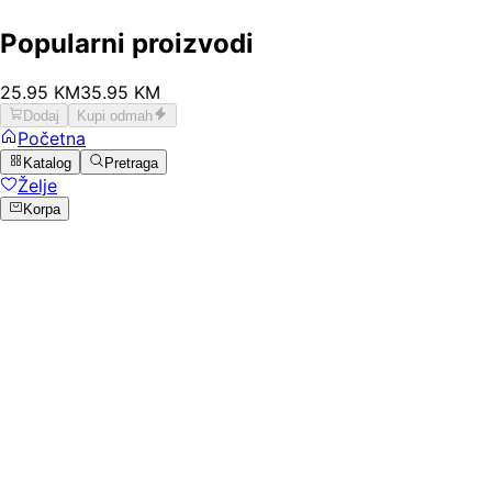
Popularni proizvodi
25
.
95
KM
35.95
KM
Dodaj
Kupi odmah
Početna
Katalog
Pretraga
Želje
Korpa