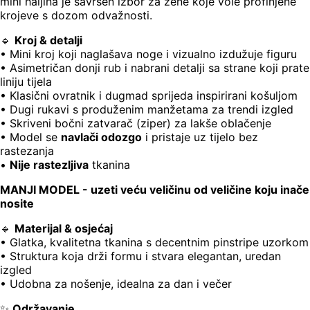
mini haljina je savršen izbor za žene koje vole profinjene
krojeve s dozom odvažnosti.
🔹
Kroj & detalji
• Mini kroj koji naglašava noge i vizualno izdužuje figuru
• Asimetričan donji rub i nabrani detalji sa strane koji prate
liniju tijela
• Klasični ovratnik i dugmad sprijeda inspirirani košuljom
• Dugi rukavi s produženim manžetama za trendi izgled
• Skriveni bočni zatvarač (ziper) za lakše oblačenje
• Model se
navlači odozgo
i pristaje uz tijelo bez
rastezanja
•
Nije rastezljiva
tkanina
MANJI MODEL - uzeti veću veličinu od veličine koju inače
nosite
🔹
Materijal & osjećaj
• Glatka, kvalitetna tkanina s decentnim pinstripe uzorkom
• Struktura koja drži formu i stvara elegantan, uredan
izgled
• Udobna za nošenje, idealna za dan i večer
✨
Održavanje