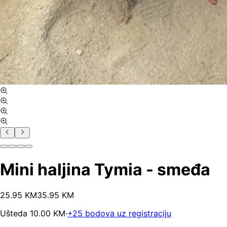
Mini haljina Tymia - smeđa
25
.
95
KM
35.95
KM
Ušteda
10.00
KM
·
+
25
bodova uz registraciju