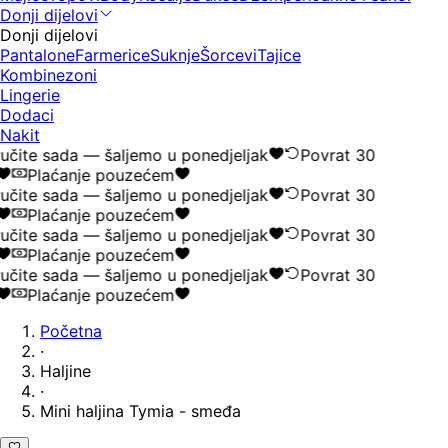
Donji dijelovi
Donji dijelovi
Pantalone
Farmerice
Suknje
Šorcevi
Tajice
Kombinezoni
Lingerie
Dodaci
Nakit
čite sada — šaljemo u ponedjeljak
Povrat 30
Plaćanje pouzećem
čite sada — šaljemo u ponedjeljak
Povrat 30
Plaćanje pouzećem
čite sada — šaljemo u ponedjeljak
Povrat 30
Plaćanje pouzećem
čite sada — šaljemo u ponedjeljak
Povrat 30
Plaćanje pouzećem
Početna
·
Haljine
·
Mini haljina Tymia - smeđa