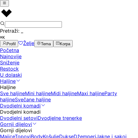
Pretraži:
_
⌘K
Želje
Profil
Tema
Korpa
Početna
Najnovije
Sniženje
Restock
U dolaski
Haljine
Haljine
Sve haljine
Mini haljine
Midi haljine
Maxi haljine
Party
haljine
Svečane haljine
Dvodjelni komadi
Dvodjelni komadi
Dvodjelni setovi
Dvodjelne trenerke
Gornji dijelovi
Gornji dijelovi
Majice
Topovi
Body
Košulje
Dukse
Džemperi
Jakne i sakoi