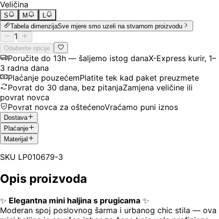
Veličina
S
M
L
Tabela dimenzija
Sve mjere smo uzeli na stvarnom proizvodu
1
Odaberite opcije
Poručite do 13h — šaljemo istog dana
X-Express kurir, 1–
3 radna dana
Plaćanje pouzećem
Platite tek kad paket preuzmete
Povrat do 30 dana, bez pitanja
Zamjena veličine ili
povrat novca
Povrat novca za oštećeno
Vraćamo puni iznos
Dostava
Plaćanje
Materijal
SKU
LP010679-3
Opis proizvoda
✨
Elegantna mini haljina s prugicama
✨
Moderan spoj poslovnog šarma i urbanog chic stila — ova