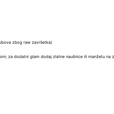
e
 rubova zbog raw završetka)
icom; za dodatni glam dodaj zlatne naušnice ili manžetu na 