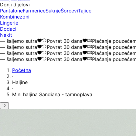
Donji dijelovi
Pantalone
Farmerice
Suknje
Šorcevi
Tajice
Kombinezoni
Lingerie
Dodaci
Nakit
aljemo sutra
Povrat 30 dana
Plaćanje pouzećem
aljemo sutra
Povrat 30 dana
Plaćanje pouzećem
aljemo sutra
Povrat 30 dana
Plaćanje pouzećem
aljemo sutra
Povrat 30 dana
Plaćanje pouzećem
Početna
·
Haljine
·
Mini haljina Sandiana - tamnoplava