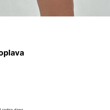
noplava
–3 radna dana