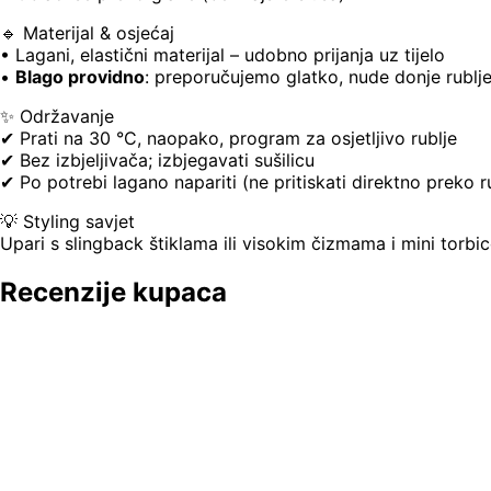
🔹 Materijal & osjećaj
• Lagani, elastični materijal – udobno prijanja uz tijelo
•
Blago providno
: preporučujemo glatko, nude donje rublj
✨ Održavanje
✔ Prati na 30 °C, naopako, program za osjetljivo rublje
✔ Bez izbjeljivača; izbjegavati sušilicu
✔ Po potrebi lagano napariti (ne pritiskati direktno preko
💡 Styling savjet
Upari s slingback štiklama ili visokim čizmama i mini torb
Recenzije kupaca