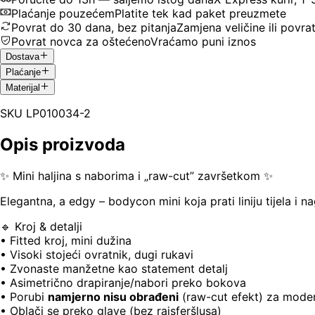
Plaćanje pouzećem
Platite tek kad paket preuzmete
Povrat do 30 dana, bez pitanja
Zamjena veličine ili povra
Povrat novca za oštećeno
Vraćamo puni iznos
Dostava
Plaćanje
Materijal
SKU
LP010034-2
Opis proizvoda
✨ Mini haljina s naborima i „raw-cut” završetkom ✨
Elegantna, a edgy – bodycon mini koja prati liniju tijela i na
🔹 Kroj & detalji
• Fitted kroj, mini dužina
• Visoki stojeći ovratnik, dugi rukavi
• Zvonaste manžetne kao statement detalj
• Asimetrično drapiranje/nabori preko bokova
• Porubi
namjerno nisu obrađeni
(raw-cut efekt) za moder
• Oblači se preko glave (bez rajsferšlusa)