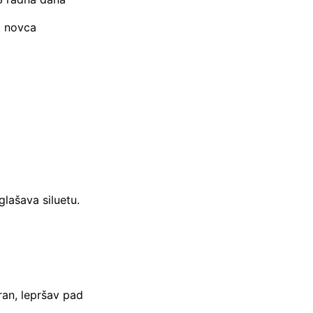
t novca
glašava siluetu.
an, lepršav pad