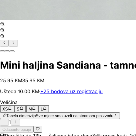
Mini haljina Sandiana - tam
25
.
95
KM
35.95
KM
Ušteda
10.00
KM
·
+
25
bodova uz registraciju
Veličina
XS
S
M
L
Tabela dimenzija
Sve mjere smo uzeli na stvarnom proizvodu
1
Odaberite opcije
Poručite do 13h — šaljemo istog dana
X-Express kurir, 1