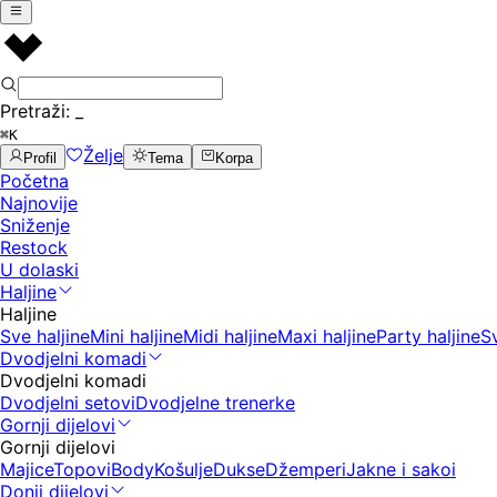
Pretraži:
_
⌘K
Želje
Profil
Tema
Korpa
Početna
Najnovije
Sniženje
Restock
U dolaski
Haljine
Haljine
Sve haljine
Mini haljine
Midi haljine
Maxi haljine
Party haljine
S
Dvodjelni komadi
Dvodjelni komadi
Dvodjelni setovi
Dvodjelne trenerke
Gornji dijelovi
Gornji dijelovi
Majice
Topovi
Body
Košulje
Dukse
Džemperi
Jakne i sakoi
Donji dijelovi