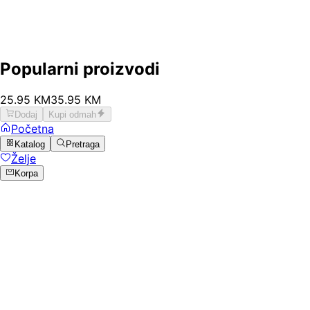
Popularni proizvodi
25
.
95
KM
35.95
KM
Dodaj
Kupi odmah
Početna
Katalog
Pretraga
Želje
Korpa