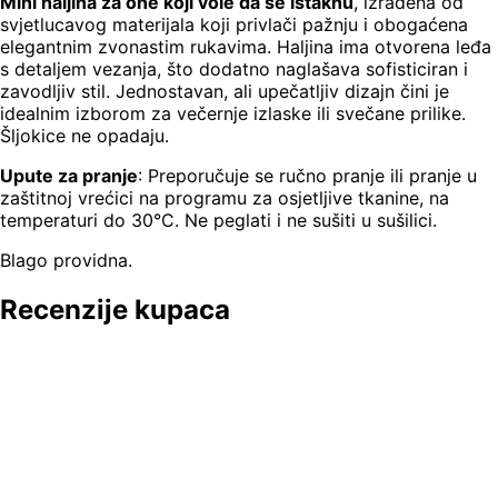
Mini haljina za one koji vole da se istaknu
, izrađena od
svjetlucavog materijala koji privlači pažnju i obogaćena
elegantnim zvonastim rukavima. Haljina ima otvorena leđa
s detaljem vezanja, što dodatno naglašava sofisticiran i
zavodljiv stil. Jednostavan, ali upečatljiv dizajn čini je
idealnim izborom za večernje izlaske ili svečane prilike.
Šljokice ne opadaju.
Upute za pranje
: Preporučuje se ručno pranje ili pranje u
zaštitnoj vrećici na programu za osjetljive tkanine, na
temperaturi do 30°C. Ne peglati i ne sušiti u sušilici.
Blago providna.
Recenzije kupaca