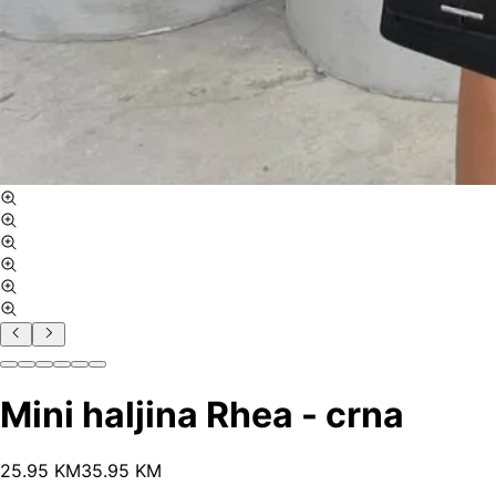
Mini haljina Rhea - crna
25
.
95
KM
35.95
KM