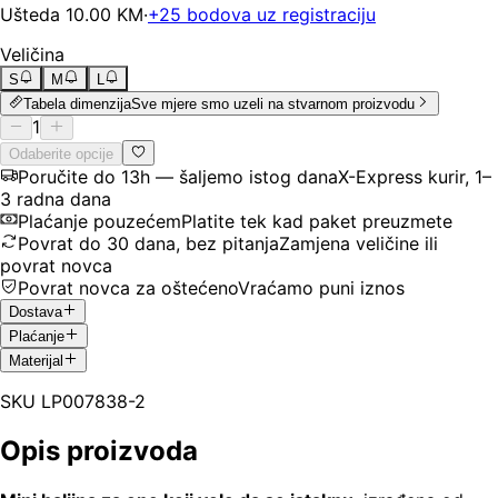
Ušteda
10.00
KM
·
+
25
bodova uz registraciju
Veličina
S
M
L
Tabela dimenzija
Sve mjere smo uzeli na stvarnom proizvodu
1
Odaberite opcije
Poručite do 13h — šaljemo istog dana
X-Express kurir, 1–
3 radna dana
Plaćanje pouzećem
Platite tek kad paket preuzmete
Povrat do 30 dana, bez pitanja
Zamjena veličine ili
povrat novca
Povrat novca za oštećeno
Vraćamo puni iznos
Dostava
Plaćanje
Materijal
SKU
LP007838-2
Opis proizvoda