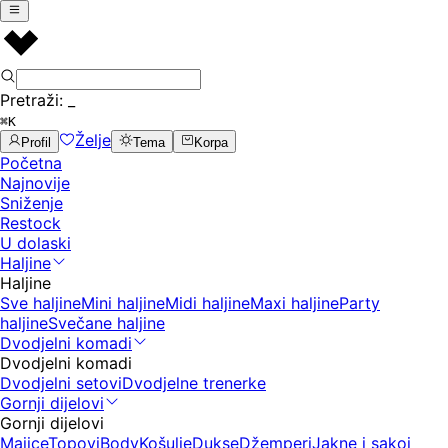
Pretraži:
_
⌘K
Želje
Profil
Tema
Korpa
Početna
Najnovije
Sniženje
Restock
U dolaski
Haljine
Haljine
Sve haljine
Mini haljine
Midi haljine
Maxi haljine
Party
haljine
Svečane haljine
Dvodjelni komadi
Dvodjelni komadi
Dvodjelni setovi
Dvodjelne trenerke
Gornji dijelovi
Gornji dijelovi
Majice
Topovi
Body
Košulje
Dukse
Džemperi
Jakne i sakoi