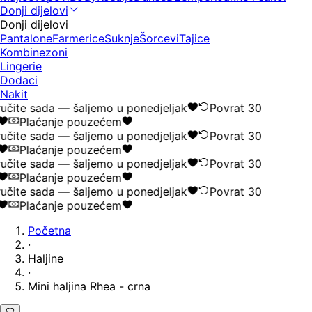
Donji dijelovi
Donji dijelovi
Pantalone
Farmerice
Suknje
Šorcevi
Tajice
Kombinezoni
Lingerie
Dodaci
Nakit
čite sada — šaljemo u ponedjeljak
Povrat 30
Plaćanje pouzećem
čite sada — šaljemo u ponedjeljak
Povrat 30
Plaćanje pouzećem
čite sada — šaljemo u ponedjeljak
Povrat 30
Plaćanje pouzećem
čite sada — šaljemo u ponedjeljak
Povrat 30
Plaćanje pouzećem
Početna
·
Haljine
·
Mini haljina Rhea - crna