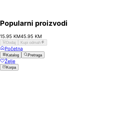
Popularni proizvodi
15
.
95
KM
45.95
KM
Dodaj
Kupi odmah
Početna
Katalog
Pretraga
Želje
Korpa