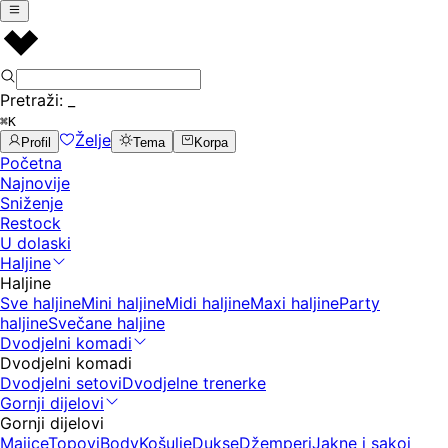
Pretraži:
_
⌘K
Želje
Profil
Tema
Korpa
Početna
Najnovije
Sniženje
Restock
U dolaski
Haljine
Haljine
Sve haljine
Mini haljine
Midi haljine
Maxi haljine
Party
haljine
Svečane haljine
Dvodjelni komadi
Dvodjelni komadi
Dvodjelni setovi
Dvodjelne trenerke
Gornji dijelovi
Gornji dijelovi
Majice
Topovi
Body
Košulje
Dukse
Džemperi
Jakne i sakoi