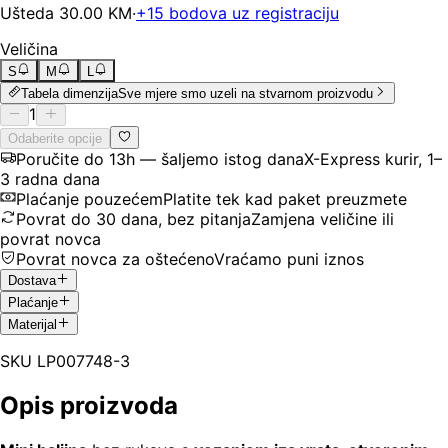
Ušteda
30.00
KM
·
+
15
bodova uz registraciju
Veličina
S
M
L
Tabela dimenzija
Sve mjere smo uzeli na stvarnom proizvodu
1
Odaberite opcije
Poručite do 13h — šaljemo istog dana
X-Express kurir, 1–
3 radna dana
Plaćanje pouzećem
Platite tek kad paket preuzmete
Povrat do 30 dana, bez pitanja
Zamjena veličine ili
povrat novca
Povrat novca za oštećeno
Vraćamo puni iznos
Dostava
Plaćanje
Materijal
SKU
LP007748-3
Opis proizvoda