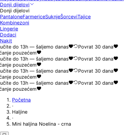
Donji dijelovi
Donji dijelovi
Pantalone
Farmerice
Suknje
Šorcevi
Tajice
Kombinezoni
Lingerie
Dodaci
Nakit
učite do 13h — šaljemo danas
Povrat 30 dana
ćanje pouzećem
učite do 13h — šaljemo danas
Povrat 30 dana
ćanje pouzećem
učite do 13h — šaljemo danas
Povrat 30 dana
ćanje pouzećem
učite do 13h — šaljemo danas
Povrat 30 dana
ćanje pouzećem
Početna
·
Haljine
·
Mini haljina Noelina - crna