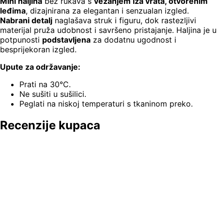
Mini haljina
bez rukava s
vezanjem iza vrata, otvorenim
leđima
, dizajnirana za elegantan i senzualan izgled.
Nabrani detalj
naglašava struk i figuru, dok rastezljivi
materijal pruža udobnost i savršeno pristajanje. Haljina je u
potpunosti
podstavljena
za dodatnu ugodnost i
besprijekoran izgled.
Upute za održavanje:
Prati na 30°C.
Ne sušiti u sušilici.
Peglati na niskoj temperaturi s tkaninom preko.
Recenzije kupaca