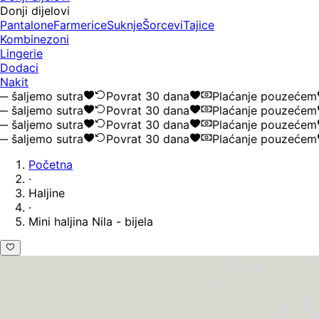
Donji dijelovi
Pantalone
Farmerice
Suknje
Šorcevi
Tajice
Kombinezoni
Lingerie
Dodaci
Nakit
ljemo sutra
Povrat 30 dana
Plaćanje pouzećem
ljemo sutra
Povrat 30 dana
Plaćanje pouzećem
ljemo sutra
Povrat 30 dana
Plaćanje pouzećem
ljemo sutra
Povrat 30 dana
Plaćanje pouzećem
Početna
·
Haljine
·
Mini haljina Nila - bijela