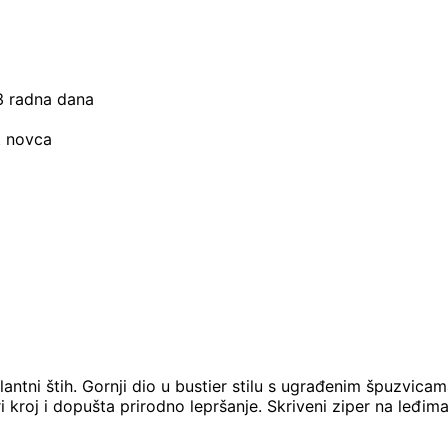
–3 radna dana
t novca
antni štih. Gornji dio u bustier stilu s ugrađenim špuzvica
i kroj i dopušta prirodno lepršanje. Skriveni ziper na leđi