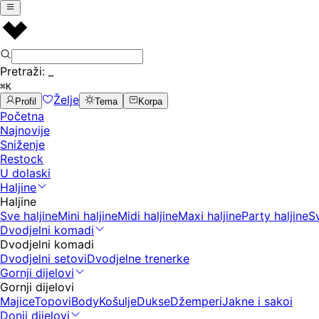
Pretraži:
_
⌘K
Želje
Profil
Tema
Korpa
Početna
Najnovije
Sniženje
Restock
U dolaski
Haljine
Haljine
Sve haljine
Mini haljine
Midi haljine
Maxi haljine
Party haljine
S
Dvodjelni komadi
Dvodjelni komadi
Dvodjelni setovi
Dvodjelne trenerke
Gornji dijelovi
Gornji dijelovi
Majice
Topovi
Body
Košulje
Dukse
Džemperi
Jakne i sakoi
Donji dijelovi