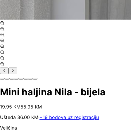
Mini haljina Nila - bijela
19
.
95
KM
55.95
KM
Ušteda
36.00
KM
·
+
19
bodova uz registraciju
Veličina