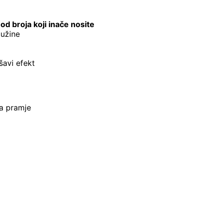
d broja koji inače nosite
dužine
šavi efekt
za pramje