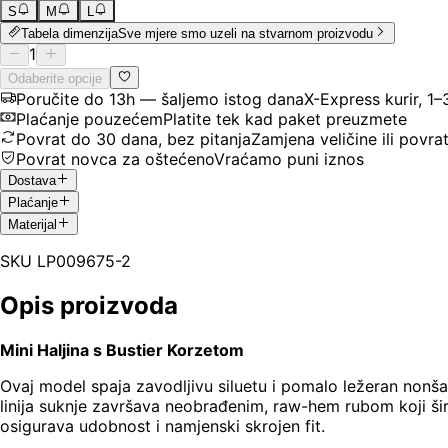
S
M
L
Tabela dimenzija
Sve mjere smo uzeli na stvarnom proizvodu
1
Odaberite opcije
Poručite do 13h — šaljemo istog dana
X-Express kurir, 1
Plaćanje pouzećem
Platite tek kad paket preuzmete
Povrat do 30 dana, bez pitanja
Zamjena veličine ili povra
Povrat novca za oštećeno
Vraćamo puni iznos
Dostava
Plaćanje
Materijal
SKU
LP009675-2
Opis proizvoda
Mini Haljina s Bustier Korzetom
Ovaj model spaja zavodljivu siluetu i pomalo ležeran nonšal
linija suknje završava neobrađenim, raw-hem rubom koji šir
osigurava udobnost i namjenski skrojen fit.