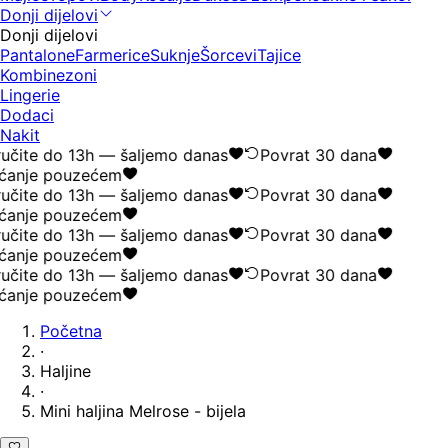
Donji dijelovi
Donji dijelovi
Pantalone
Farmerice
Suknje
Šorcevi
Tajice
Kombinezoni
Lingerie
Dodaci
Nakit
učite do 13h — šaljemo danas
Povrat 30 dana
ćanje pouzećem
učite do 13h — šaljemo danas
Povrat 30 dana
ćanje pouzećem
učite do 13h — šaljemo danas
Povrat 30 dana
ćanje pouzećem
učite do 13h — šaljemo danas
Povrat 30 dana
ćanje pouzećem
Početna
·
Haljine
·
Mini haljina Melrose - bijela