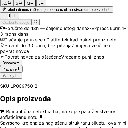
XS
S
M
L
Tabela dimenzija
Sve mjere smo uzeli na stvarnom proizvodu
1
Odaberite opcije
Poručite do 13h — šaljemo istog dana
X-Express kurir, 1–
3 radna dana
Plaćanje pouzećem
Platite tek kad paket preuzmete
Povrat do 30 dana, bez pitanja
Zamjena veličine ili
povrat novca
Povrat novca za oštećeno
Vraćamo puni iznos
Dostava
Plaćanje
Materijal
SKU
LP009750-2
Opis proizvoda
🧡 Romantična i efektna haljina koja spaja ženstvenost i
sofisticiranu notu 🧡
Savršeno krojena za naglašenu strukiranu siluetu, ova mini