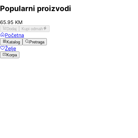
Popularni proizvodi
65
.
95
KM
Dodaj
Kupi odmah
Početna
Katalog
Pretraga
Želje
Korpa