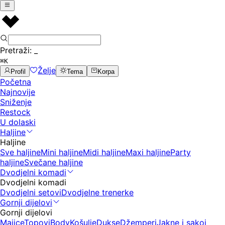
Pretraži:
_
⌘K
Želje
Profil
Tema
Korpa
Početna
Najnovije
Sniženje
Restock
U dolaski
Haljine
Haljine
Sve haljine
Mini haljine
Midi haljine
Maxi haljine
Party
haljine
Svečane haljine
Dvodjelni komadi
Dvodjelni komadi
Dvodjelni setovi
Dvodjelne trenerke
Gornji dijelovi
Gornji dijelovi
Majice
Topovi
Body
Košulje
Dukse
Džemperi
Jakne i sakoi