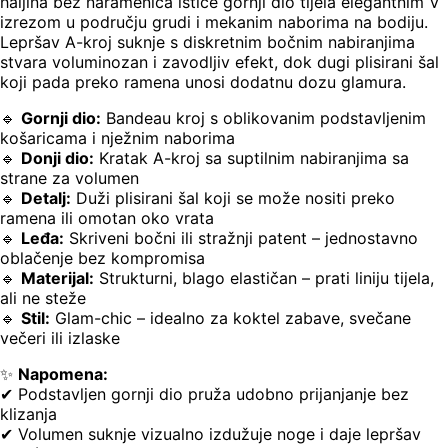
haljina bez naramenica ističe gornji dio tijela elegantnim V
izrezom u području grudi i mekanim naborima na bodiju.
Lepršav A-kroj suknje s diskretnim bočnim nabiranjima
stvara voluminozan i zavodljiv efekt, dok dugi plisirani šal
koji pada preko ramena unosi dodatnu dozu glamura.
🔹
Gornji dio:
Bandeau kroj s oblikovanim podstavljenim
košaricama i nježnim naborima
🔹
Donji dio:
Kratak A-kroj sa suptilnim nabiranjima sa
strane za volumen
🔹
Detalj:
Duži plisirani šal koji se može nositi preko
ramena ili omotan oko vrata
🔹
Leđa:
Skriveni bočni ili stražnji patent – jednostavno
oblačenje bez kompromisa
🔹
Materijal:
Strukturni, blago elastičan – prati liniju tijela,
ali ne steže
🔹
Stil:
Glam-chic – idealno za koktel zabave, svečane
večeri ili izlaske
✨
Napomena:
✔ Podstavljen gornji dio pruža udobno prijanjanje bez
klizanja
✔ Volumen suknje vizualno izdužuje noge i daje lepršav