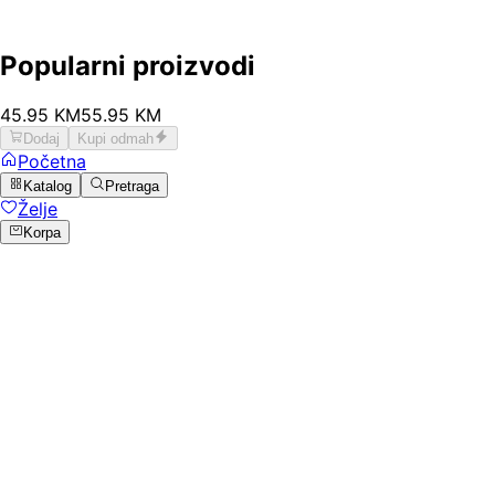
Popularni proizvodi
45
.
95
KM
55.95
KM
Dodaj
Kupi odmah
Početna
Katalog
Pretraga
Želje
Korpa