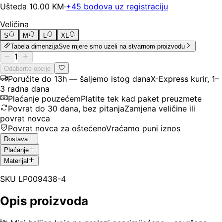
Ušteda
10.00
KM
·
+
45
bodova uz registraciju
Veličina
S
M
L
XL
Tabela dimenzija
Sve mjere smo uzeli na stvarnom proizvodu
1
Odaberite opcije
Poručite do 13h — šaljemo istog dana
X-Express kurir, 1–
3 radna dana
Plaćanje pouzećem
Platite tek kad paket preuzmete
Povrat do 30 dana, bez pitanja
Zamjena veličine ili
povrat novca
Povrat novca za oštećeno
Vraćamo puni iznos
Dostava
Plaćanje
Materijal
SKU
LP009438-4
Opis proizvoda