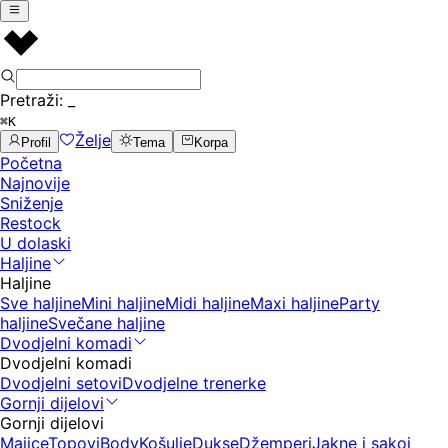
Pretraži:
_
⌘K
Želje
Profil
Tema
Korpa
Početna
Najnovije
Sniženje
Restock
U dolaski
Haljine
Haljine
Sve haljine
Mini haljine
Midi haljine
Maxi haljine
Party
haljine
Svečane haljine
Dvodjelni komadi
Dvodjelni komadi
Dvodjelni setovi
Dvodjelne trenerke
Gornji dijelovi
Gornji dijelovi
Majice
Topovi
Body
Košulje
Dukse
Džemperi
Jakne i sakoi