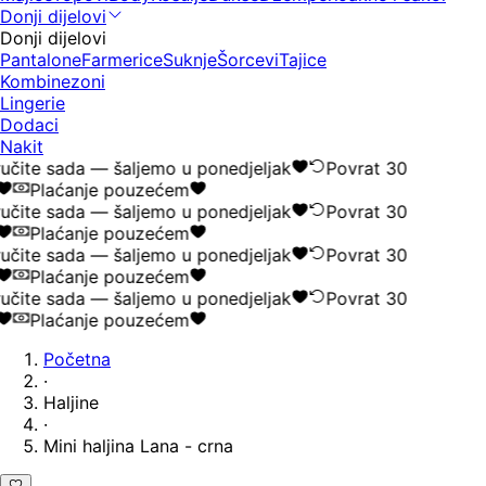
Donji dijelovi
Donji dijelovi
Pantalone
Farmerice
Suknje
Šorcevi
Tajice
Kombinezoni
Lingerie
Dodaci
Nakit
čite sada — šaljemo u ponedjeljak
Povrat 30
Plaćanje pouzećem
čite sada — šaljemo u ponedjeljak
Povrat 30
Plaćanje pouzećem
čite sada — šaljemo u ponedjeljak
Povrat 30
Plaćanje pouzećem
čite sada — šaljemo u ponedjeljak
Povrat 30
Plaćanje pouzećem
Početna
·
Haljine
·
Mini haljina Lana - crna