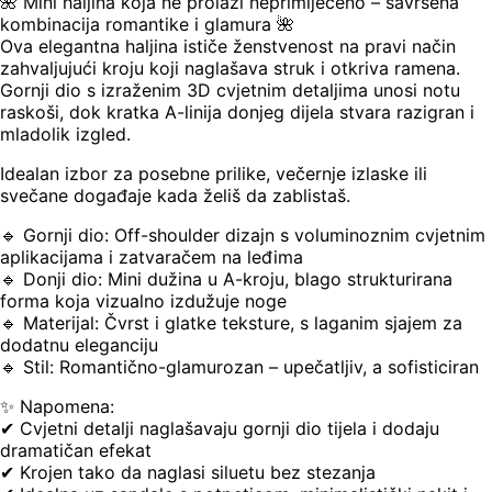
🌺 Mini haljina koja ne prolazi neprimijećeno – savršena
kombinacija romantike i glamura 🌺
Ova elegantna haljina ističe ženstvenost na pravi način
zahvaljujući kroju koji naglašava struk i otkriva ramena.
Gornji dio s izraženim 3D cvjetnim detaljima unosi notu
raskoši, dok kratka A-linija donjeg dijela stvara razigran i
mladolik izgled.
Idealan izbor za posebne prilike, večernje izlaske ili
svečane događaje kada želiš da zablistaš.
🔹 Gornji dio: Off-shoulder dizajn s voluminoznim cvjetnim
aplikacijama i zatvaračem na leđima
🔹 Donji dio: Mini dužina u A-kroju, blago strukturirana
forma koja vizualno izdužuje noge
🔹 Materijal: Čvrst i glatke teksture, s laganim sjajem za
dodatnu eleganciju
🔹 Stil: Romantično-glamurozan – upečatljiv, a sofisticiran
✨ Napomena:
✔ Cvjetni detalji naglašavaju gornji dio tijela i dodaju
dramatičan efekat
✔ Krojen tako da naglasi siluetu bez stezanja