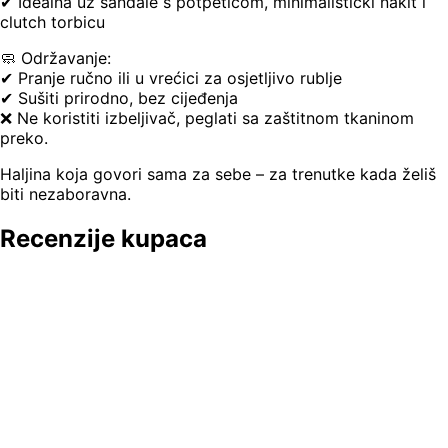
✔ Idealna uz sandale s potpeticom, minimalistički nakit i
clutch torbicu
🧼 Održavanje:
✔ Pranje ručno ili u vrećici za osjetljivo rublje
✔ Sušiti prirodno, bez cijeđenja
❌ Ne koristiti izbeljivač, peglati sa zaštitnom tkaninom
preko.
Haljina koja govori sama za sebe – za trenutke kada želiš
biti nezaboravna.
Recenzije kupaca