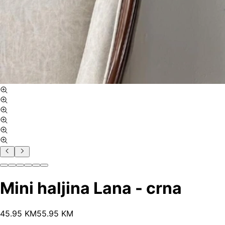
Mini haljina Lana - crna
45
.
95
KM
55.95
KM