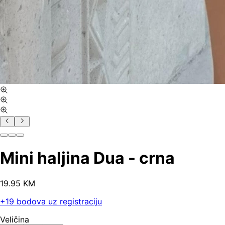
Mini haljina Dua - crna
19
.
95
KM
+
19
bodova uz registraciju
Veličina