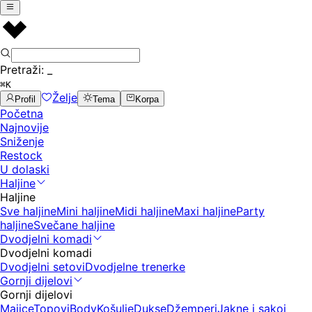
Pretraži:
_
⌘K
Želje
Profil
Tema
Korpa
Početna
Najnovije
Sniženje
Restock
U dolaski
Haljine
Haljine
Sve haljine
Mini haljine
Midi haljine
Maxi haljine
Party
haljine
Svečane haljine
Dvodjelni komadi
Dvodjelni komadi
Dvodjelni setovi
Dvodjelne trenerke
Gornji dijelovi
Gornji dijelovi
Majice
Topovi
Body
Košulje
Dukse
Džemperi
Jakne i sakoi