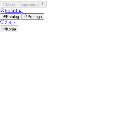
Dodaj
Kupi odmah
Početna
Katalog
Pretraga
Želje
Korpa