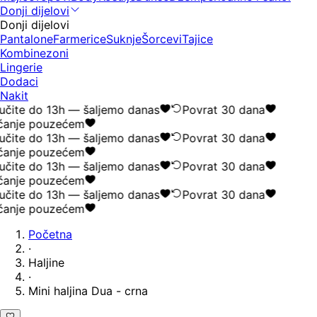
Donji dijelovi
Donji dijelovi
Pantalone
Farmerice
Suknje
Šorcevi
Tajice
Kombinezoni
Lingerie
Dodaci
Nakit
čite do 13h — šaljemo danas
Povrat 30 dana
anje pouzećem
čite do 13h — šaljemo danas
Povrat 30 dana
anje pouzećem
čite do 13h — šaljemo danas
Povrat 30 dana
anje pouzećem
čite do 13h — šaljemo danas
Povrat 30 dana
anje pouzećem
Početna
·
Haljine
·
Mini haljina Dua - crna