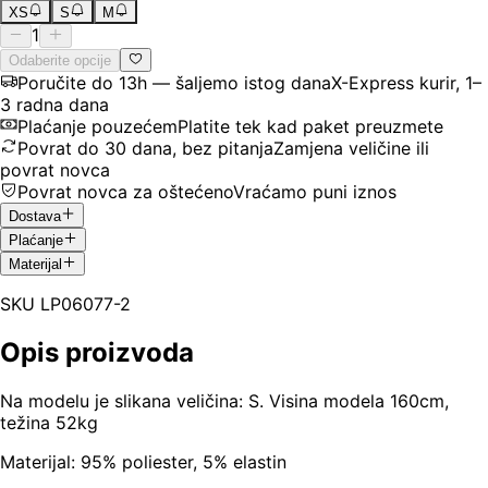
XS
S
M
1
Odaberite opcije
Poručite do 13h — šaljemo istog dana
X-Express kurir, 1–
3 radna dana
Plaćanje pouzećem
Platite tek kad paket preuzmete
Povrat do 30 dana, bez pitanja
Zamjena veličine ili
povrat novca
Povrat novca za oštećeno
Vraćamo puni iznos
Dostava
Plaćanje
Materijal
SKU
LP06077-2
Opis proizvoda
Na modelu je slikana veličina: S. Visina modela 160cm,
težina 52kg
Materijal: 95% poliester, 5% elastin