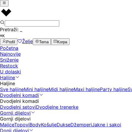
Pretraži:
_
⌘K
Želje
Profil
Tema
Korpa
Početna
Najnovije
Sniženje
Restock
U dolaski
Haljine
Haljine
Sve haljine
Mini haljine
Midi haljine
Maxi haljine
Party haljine
S
Dvodjelni komadi
Dvodjelni komadi
Dvodjelni setovi
Dvodjelne trenerke
Gornji dijelovi
Gornji dijelovi
Majice
Topovi
Body
Košulje
Dukse
Džemperi
Jakne i sakoi
Donji dijelovi