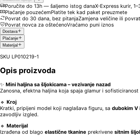
Poručite do 13h — šaljemo istog dana
X-Express kurir, 1
Plaćanje pouzećem
Platite tek kad paket preuzmete
Povrat do 30 dana, bez pitanja
Zamjena veličine ili povra
Povrat novca za oštećeno
Vraćamo puni iznos
Dostava
Plaćanje
Materijal
SKU
LP010219-1
Opis proizvoda
✨
Mini haljina sa šljokicama – vezivanje nazad
Zanosna, efektna haljina koja spaja glamur i sofisticiranos
🔹
Kroj
Kratki, pripijeni model koji naglašava figuru, sa
dubokim V 
zavodljiv izgled.
🔹
Materijal
Izrađena od blago
elastične tkanine
prekrivene
sitnim šlj