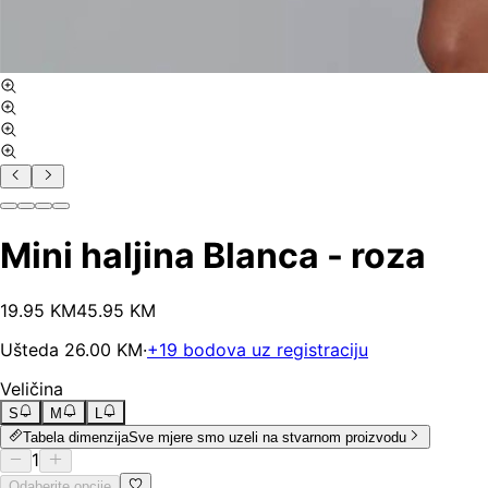
Mini haljina Blanca - roza
19
.
95
KM
45.95
KM
Ušteda
26.00
KM
·
+
19
bodova uz registraciju
Veličina
S
M
L
Tabela dimenzija
Sve mjere smo uzeli na stvarnom proizvodu
1
Odaberite opcije