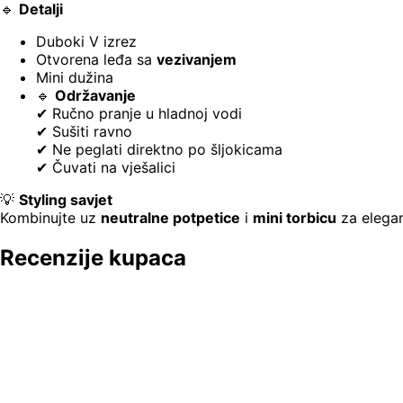
🔹
Detalji
Duboki V izrez
Otvorena leđa sa
vezivanjem
Mini dužina
🔹
Održavanje
✔ Ručno pranje u hladnoj vodi
✔ Sušiti ravno
✔ Ne peglati direktno po šljokicama
✔ Čuvati na vješalici
💡
Styling savjet
Kombinujte uz
neutralne potpetice
i
mini torbicu
za elegan
Recenzije kupaca