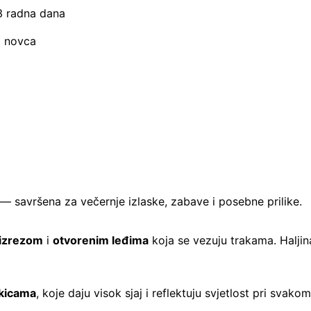
–3 radna dana
t novca
t — savršena za večernje izlaske, zabave i posebne prilike.
izrezom
i
otvorenim leđima
koja se vezuju trakama. Haljina
okicama
, koje daju visok sjaj i reflektuju svjetlost pri svako