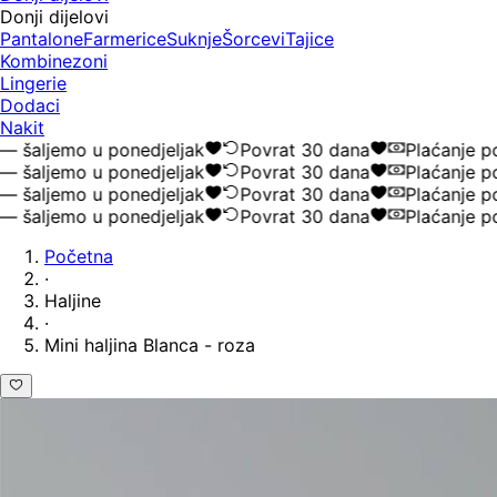
Donji dijelovi
Pantalone
Farmerice
Suknje
Šorcevi
Tajice
Kombinezoni
Lingerie
Dodaci
Nakit
šaljemo u ponedjeljak
Povrat 30 dana
Plaćanje pou
šaljemo u ponedjeljak
Povrat 30 dana
Plaćanje pou
šaljemo u ponedjeljak
Povrat 30 dana
Plaćanje pou
šaljemo u ponedjeljak
Povrat 30 dana
Plaćanje pou
Početna
·
Haljine
·
Mini haljina Blanca - roza