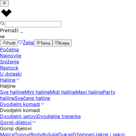
Pretraži:
_
⌘K
Želje
Profil
Tema
Korpa
Početna
Najnovije
Sniženje
Restock
U dolaski
Haljine
Haljine
Sve haljine
Mini haljine
Midi haljine
Maxi haljine
Party
haljine
Svečane haljine
Dvodjelni komadi
Dvodjelni komadi
Dvodjelni setovi
Dvodjelne trenerke
Gornji dijelovi
Gornji dijelovi
Majice
Topovi
Body
Košulje
Dukse
Džemperi
Jakne i sakoi