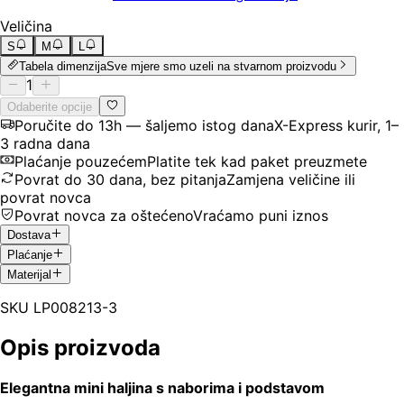
Veličina
S
M
L
Tabela dimenzija
Sve mjere smo uzeli na stvarnom proizvodu
1
Odaberite opcije
Poručite do 13h — šaljemo istog dana
X-Express kurir, 1–
3 radna dana
Plaćanje pouzećem
Platite tek kad paket preuzmete
Povrat do 30 dana, bez pitanja
Zamjena veličine ili
povrat novca
Povrat novca za oštećeno
Vraćamo puni iznos
Dostava
Plaćanje
Materijal
SKU
LP008213-3
Opis proizvoda
Elegantna mini haljina s naborima i podstavom