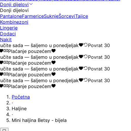
Donji dijelovi
Donji dijelovi
Pantalone
Farmerice
Suknje
Šorcevi
Tajice
Kombinezoni
Lingerie
Dodaci
Nakit
učite sada — šaljemo u ponedjeljak
Povrat 30
Plaćanje pouzećem
učite sada — šaljemo u ponedjeljak
Povrat 30
Plaćanje pouzećem
učite sada — šaljemo u ponedjeljak
Povrat 30
Plaćanje pouzećem
učite sada — šaljemo u ponedjeljak
Povrat 30
Plaćanje pouzećem
Početna
·
Haljine
·
Mini haljina Betsy - bijela