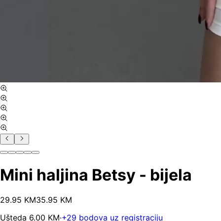
Mini haljina Betsy - bijela
29
.
95
KM
35.95
KM
Ušteda
6.00
KM
·
+
29
bodova uz registraciju