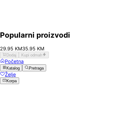
Popularni proizvodi
29
.
95
KM
35.95
KM
Dodaj
Kupi odmah
Početna
Katalog
Pretraga
Želje
Korpa