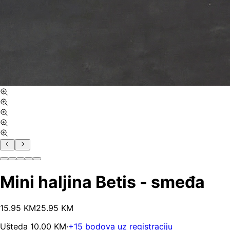
Mini haljina Betis - smeđa
15
.
95
KM
25.95
KM
Ušteda
10.00
KM
·
+
15
bodova uz registraciju