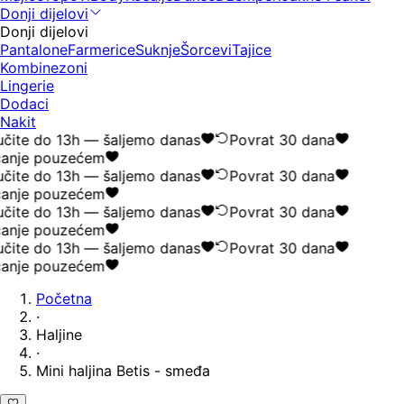
Donji dijelovi
Donji dijelovi
Pantalone
Farmerice
Suknje
Šorcevi
Tajice
Kombinezoni
Lingerie
Dodaci
Nakit
čite do 13h — šaljemo danas
Povrat 30 dana
anje pouzećem
čite do 13h — šaljemo danas
Povrat 30 dana
anje pouzećem
čite do 13h — šaljemo danas
Povrat 30 dana
anje pouzećem
čite do 13h — šaljemo danas
Povrat 30 dana
anje pouzećem
Početna
·
Haljine
·
Mini haljina Betis - smeđa