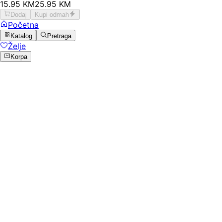
15
.
95
KM
25.95
KM
Dodaj
Kupi odmah
Početna
Katalog
Pretraga
Želje
Korpa