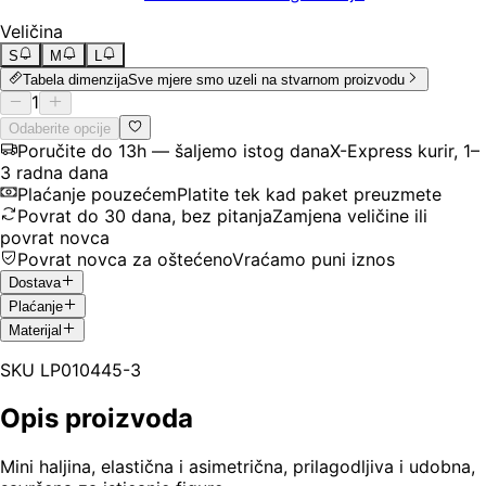
Veličina
S
M
L
Tabela dimenzija
Sve mjere smo uzeli na stvarnom proizvodu
1
Odaberite opcije
Poručite do 13h — šaljemo istog dana
X-Express kurir, 1–
3 radna dana
Plaćanje pouzećem
Platite tek kad paket preuzmete
Povrat do 30 dana, bez pitanja
Zamjena veličine ili
povrat novca
Povrat novca za oštećeno
Vraćamo puni iznos
Dostava
Plaćanje
Materijal
SKU
LP010445-3
Opis proizvoda
Mini haljina, elastična i asimetrična, prilagodljiva i udobna,