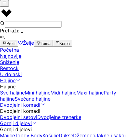
Pretraži:
_
⌘K
Želje
Profil
Tema
Korpa
Početna
Najnovije
Sniženje
Restock
U dolaski
Haljine
Haljine
Sve haljine
Mini haljine
Midi haljine
Maxi haljine
Party
haljine
Svečane haljine
Dvodjelni komadi
Dvodjelni komadi
Dvodjelni setovi
Dvodjelne trenerke
Gornji dijelovi
Gornji dijelovi
Majice
Topovi
Body
Košulje
Dukse
Džemperi
Jakne i sakoi