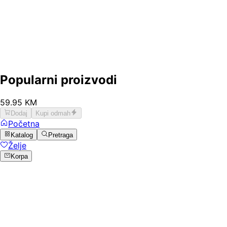
Popularni proizvodi
59
.
95
KM
Dodaj
Kupi odmah
Početna
Katalog
Pretraga
Želje
Korpa