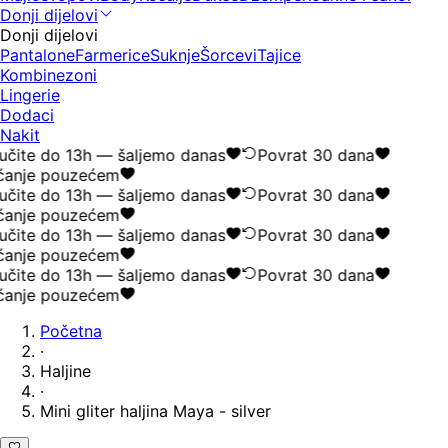
Donji dijelovi
Donji dijelovi
Pantalone
Farmerice
Suknje
Šorcevi
Tajice
Kombinezoni
Lingerie
Dodaci
Nakit
čite do 13h — šaljemo danas
Povrat 30 dana
anje pouzećem
čite do 13h — šaljemo danas
Povrat 30 dana
anje pouzećem
čite do 13h — šaljemo danas
Povrat 30 dana
anje pouzećem
čite do 13h — šaljemo danas
Povrat 30 dana
anje pouzećem
Početna
·
Haljine
·
Mini gliter haljina Maya - silver