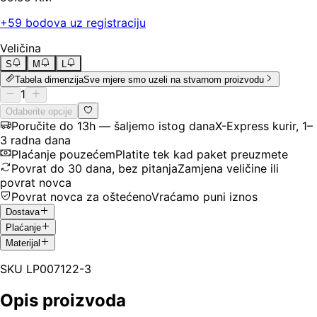
+
59
bodova uz registraciju
Veličina
S
M
L
Tabela dimenzija
Sve mjere smo uzeli na stvarnom proizvodu
1
Odaberite opcije
Poručite do 13h — šaljemo istog dana
X-Express kurir, 1–
3 radna dana
Plaćanje pouzećem
Platite tek kad paket preuzmete
Povrat do 30 dana, bez pitanja
Zamjena veličine ili
povrat novca
Povrat novca za oštećeno
Vraćamo puni iznos
Dostava
Plaćanje
Materijal
SKU
LP007122-3
Opis proizvoda