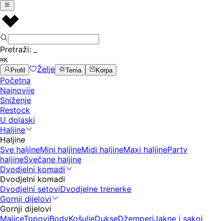
Pretraži:
_
⌘K
Želje
Profil
Tema
Korpa
Početna
Najnovije
Sniženje
Restock
U dolaski
Haljine
Haljine
Sve haljine
Mini haljine
Midi haljine
Maxi haljine
Party
haljine
Svečane haljine
Dvodjelni komadi
Dvodjelni komadi
Dvodjelni setovi
Dvodjelne trenerke
Gornji dijelovi
Gornji dijelovi
Majice
Topovi
Body
Košulje
Dukse
Džemperi
Jakne i sakoi