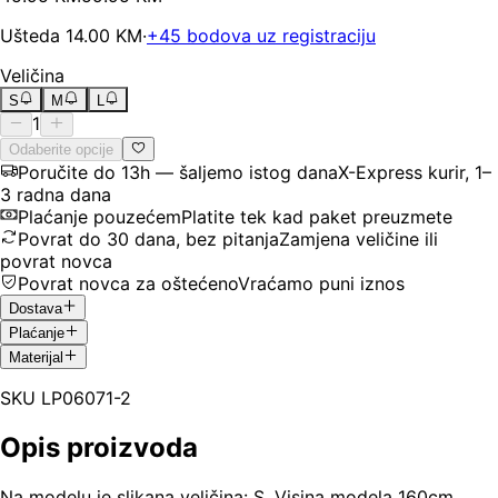
Ušteda
14.00
KM
·
+
45
bodova uz registraciju
Veličina
S
M
L
1
Odaberite opcije
Poručite do 13h — šaljemo istog dana
X-Express kurir, 1–
3 radna dana
Plaćanje pouzećem
Platite tek kad paket preuzmete
Povrat do 30 dana, bez pitanja
Zamjena veličine ili
povrat novca
Povrat novca za oštećeno
Vraćamo puni iznos
Dostava
Plaćanje
Materijal
SKU
LP06071-2
Opis proizvoda
Na modelu je slikana veličina: S. Visina modela 160cm,