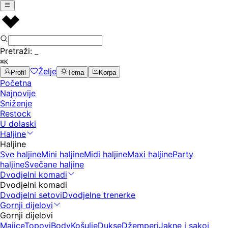
Pretraži:
_
⌘K
Želje
Profil
Tema
Korpa
Početna
Najnovije
Sniženje
Restock
U dolaski
Haljine
Haljine
Sve haljine
Mini haljine
Midi haljine
Maxi haljine
Party
haljine
Svečane haljine
Dvodjelni komadi
Dvodjelni komadi
Dvodjelni setovi
Dvodjelne trenerke
Gornji dijelovi
Gornji dijelovi
Majice
Topovi
Body
Košulje
Dukse
Džemperi
Jakne i sakoi