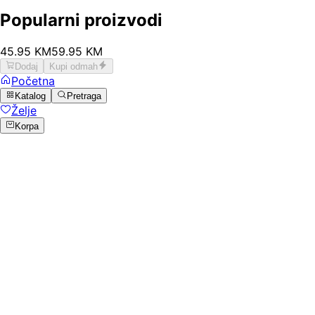
Popularni proizvodi
45
.
95
KM
59.95
KM
Dodaj
Kupi odmah
Početna
Katalog
Pretraga
Želje
Korpa