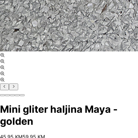
Mini gliter haljina Maya -
golden
45
.
95
KM
59.95
KM