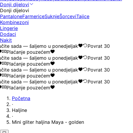
Donji dijelovi
Donji dijelovi
Pantalone
Farmerice
Suknje
Šorcevi
Tajice
Kombinezoni
Lingerie
Dodaci
Nakit
čite sada — šaljemo u ponedjeljak
Povrat 30
Plaćanje pouzećem
čite sada — šaljemo u ponedjeljak
Povrat 30
Plaćanje pouzećem
čite sada — šaljemo u ponedjeljak
Povrat 30
Plaćanje pouzećem
čite sada — šaljemo u ponedjeljak
Povrat 30
Plaćanje pouzećem
Početna
·
Haljine
·
Mini gliter haljina Maya - golden