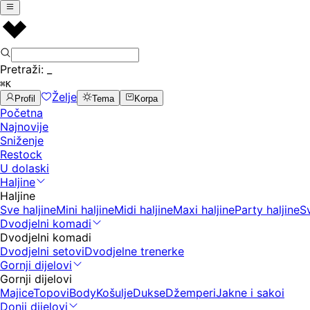
Pretraži:
_
⌘K
Želje
Profil
Tema
Korpa
Početna
Najnovije
Sniženje
Restock
U dolaski
Haljine
Haljine
Sve haljine
Mini haljine
Midi haljine
Maxi haljine
Party haljine
S
Dvodjelni komadi
Dvodjelni komadi
Dvodjelni setovi
Dvodjelne trenerke
Gornji dijelovi
Gornji dijelovi
Majice
Topovi
Body
Košulje
Dukse
Džemperi
Jakne i sakoi
Donji dijelovi