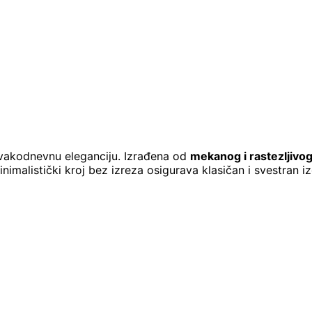
svakodnevnu eleganciju. Izrađena od
mekanog i rastezljivog
imalistički kroj bez izreza osigurava klasičan i svestran i