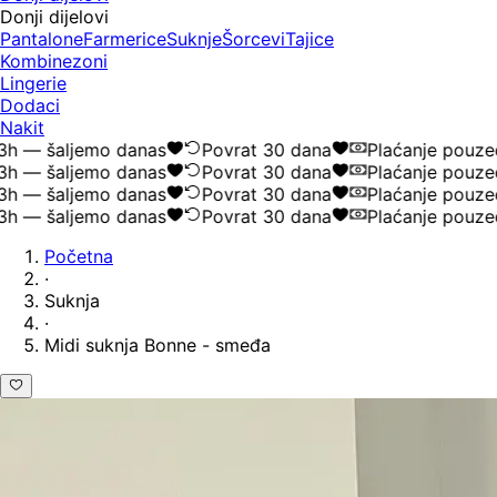
Donji dijelovi
Pantalone
Farmerice
Suknje
Šorcevi
Tajice
Kombinezoni
Lingerie
Dodaci
Nakit
 — šaljemo danas
Povrat 30 dana
Plaćanje pouzeće
 — šaljemo danas
Povrat 30 dana
Plaćanje pouzeće
 — šaljemo danas
Povrat 30 dana
Plaćanje pouzeće
 — šaljemo danas
Povrat 30 dana
Plaćanje pouzeće
Početna
·
Suknja
·
Midi suknja Bonne - smeđa