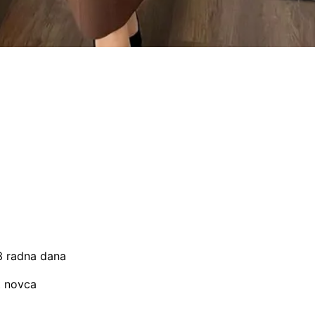
–3 radna dana
t novca