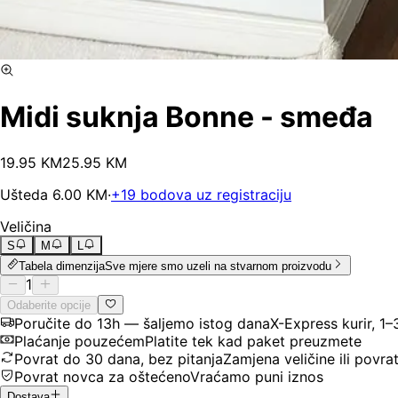
Midi suknja Bonne - smeđa
19
.
95
KM
25.95
KM
Ušteda
6.00
KM
·
+
19
bodova uz registraciju
Veličina
S
M
L
Tabela dimenzija
Sve mjere smo uzeli na stvarnom proizvodu
1
Odaberite opcije
Poručite do 13h — šaljemo istog dana
X-Express kurir, 1
Plaćanje pouzećem
Platite tek kad paket preuzmete
Povrat do 30 dana, bez pitanja
Zamjena veličine ili povra
Povrat novca za oštećeno
Vraćamo puni iznos
Dostava