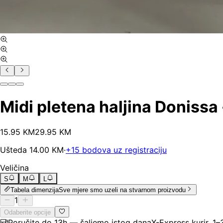
Midi pletena haljina Donissa
15
.
95
KM
29.95
KM
Ušteda
14.00
KM
·
+
15
bodova uz registraciju
Veličina
S
M
L
Tabela dimenzija
Sve mjere smo uzeli na stvarnom proizvodu
1
Odaberite opcije
Poručite do 13h — šaljemo istog dana
X-Express kurir, 1