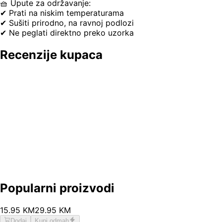
🧺 Upute za održavanje:
✔ Prati na niskim temperaturama
✔ Sušiti prirodno, na ravnoj podlozi
✔ Ne peglati direktno preko uzorka
Recenzije kupaca
Popularni proizvodi
15
.
95
KM
29.95
KM
Dodaj
Kupi odmah