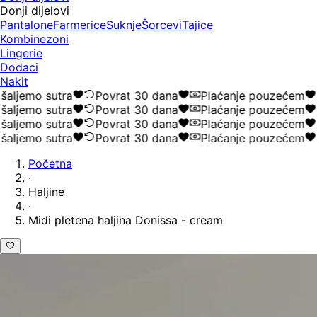
Donji dijelovi
Pantalone
Farmerice
Suknje
Šorcevi
Tajice
Kombinezoni
Lingerie
Dodaci
Nakit
ljemo sutra
Povrat 30 dana
Plaćanje pouzećem
ljemo sutra
Povrat 30 dana
Plaćanje pouzećem
ljemo sutra
Povrat 30 dana
Plaćanje pouzećem
ljemo sutra
Povrat 30 dana
Plaćanje pouzećem
Početna
·
Haljine
·
Midi pletena haljina Donissa - cream