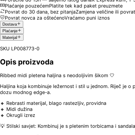
Plaćanje pouzećem
Platite tek kad paket preuzmete
Povrat do 30 dana, bez pitanja
Zamjena veličine ili povra
Povrat novca za oštećeno
Vraćamo puni iznos
Dostava
Plaćanje
Materijal
SKU
LP008773-0
Opis proizvoda
Ribbed midi pletena haljina s neodoljivim šikom 🤍
Haljina koja kombinuje ležernost i stil u jednom. Riječ je o
dozu modnog edge-a.
🔸 Rebrasti materijal, blago rastezljiv, providna
🔸 Midi dužina
🔸 Okrugli izrez
💡 Stilski savjet: Kombinuj je s pletenim torbicama i sanda