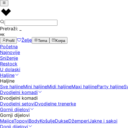
Pretraži:
_
⌘K
Želje
Profil
Tema
Korpa
Početna
Najnovije
Sniženje
Restock
U dolaski
Haljine
Haljine
Sve haljine
Mini haljine
Midi haljine
Maxi haljine
Party haljine
S
Dvodjelni komadi
Dvodjelni komadi
Dvodjelni setovi
Dvodjelne trenerke
Gornji dijelovi
Gornji dijelovi
Majice
Topovi
Body
Košulje
Dukse
Džemperi
Jakne i sakoi
Donji dijelovi