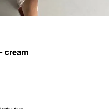
 - cream
–3 radna dana