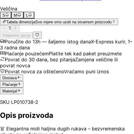
Veličina
S
M
L
Tabela dimenzija
Sve mjere smo uzeli na stvarnom proizvodu
1
Odaberite opcije
Poručite do 13h — šaljemo istog dana
X-Express kurir, 1–
3 radna dana
Plaćanje pouzećem
Platite tek kad paket preuzmete
Povrat do 30 dana, bez pitanja
Zamjena veličine ili
povrat novca
Povrat novca za oštećeno
Vraćamo puni iznos
Dostava
Plaćanje
Materijal
SKU
LP010738-2
Opis proizvoda
👗 Elegantna midi haljina dugih rukava – bezvremenska