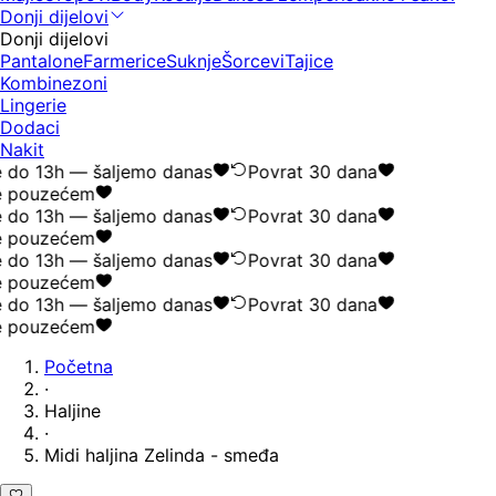
Donji dijelovi
Donji dijelovi
Pantalone
Farmerice
Suknje
Šorcevi
Tajice
Kombinezoni
Lingerie
Dodaci
Nakit
 do 13h — šaljemo danas
Povrat 30 dana
e pouzećem
 do 13h — šaljemo danas
Povrat 30 dana
e pouzećem
 do 13h — šaljemo danas
Povrat 30 dana
e pouzećem
 do 13h — šaljemo danas
Povrat 30 dana
e pouzećem
Početna
·
Haljine
·
Midi haljina Zelinda - smeđa