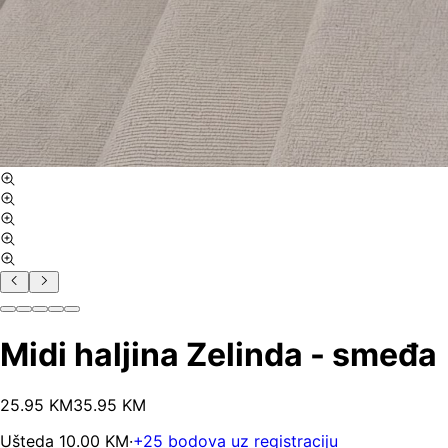
Midi haljina Zelinda - smeđa
25
.
95
KM
35.95
KM
Ušteda
10.00
KM
·
+
25
bodova uz registraciju