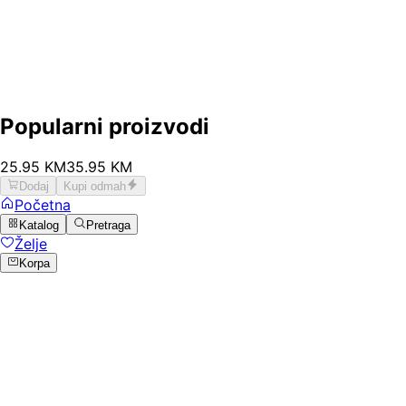
Popularni proizvodi
25
.
95
KM
35.95
KM
Dodaj
Kupi odmah
Početna
Katalog
Pretraga
Želje
Korpa