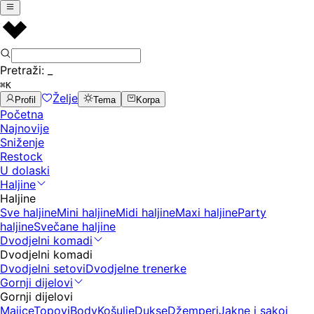
Pretraži:
_
⌘K
Želje
Profil
Tema
Korpa
Početna
Najnovije
Sniženje
Restock
U dolaski
Haljine
Haljine
Sve haljine
Mini haljine
Midi haljine
Maxi haljine
Party
haljine
Svečane haljine
Dvodjelni komadi
Dvodjelni komadi
Dvodjelni setovi
Dvodjelne trenerke
Gornji dijelovi
Gornji dijelovi
Majice
Topovi
Body
Košulje
Dukse
Džemperi
Jakne i sakoi