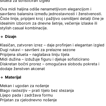
silueta za sofisticiran izgled
Ova midi haljina odiše nenametljivom elegancijom i
savršeno balansira između jednostavnosti i ženstvenosti.
Čiste linije, pripijeni kroj i pažljivo osmišljeni detalji čine je
idealnim izborom za dnevne šetnje, večernje izlaske ili
stylish casual kombinacije.
🔹
Dizajn
Klasičan, zatvoren izrez – daje profinjen i elegantan izgled
Dugi rukavi – savršeni za prelazne sezone
Pripijena silueta – naglašava liniju tijela
Midi dužina – izdužuje figuru i djeluje sofisticirano
Diskretan bočni prorez – omogućava slobodu pokreta i
dodaje ženstven akcenat
🔹
Materijal
Mekan i ugodan za nošenje
Blago rastezljiv – prati tijelo bez stezanja
Lijepo pada i zadržava formu
Prijatan za cjelodnevno nošenje