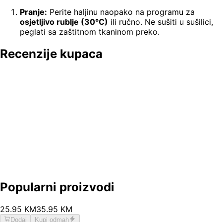
Pranje:
Perite haljinu naopako na programu za
osjetljivo rublje (30°C)
ili ručno. Ne sušiti u sušilici,
peglati sa zaštitnom tkaninom preko.
Recenzije kupaca
Popularni proizvodi
25
.
95
KM
35.95
KM
Dodaj
Kupi odmah