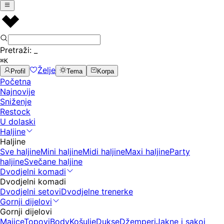
Pretraži:
_
⌘K
Želje
Profil
Tema
Korpa
Početna
Najnovije
Sniženje
Restock
U dolaski
Haljine
Haljine
Sve haljine
Mini haljine
Midi haljine
Maxi haljine
Party
haljine
Svečane haljine
Dvodjelni komadi
Dvodjelni komadi
Dvodjelni setovi
Dvodjelne trenerke
Gornji dijelovi
Gornji dijelovi
Majice
Topovi
Body
Košulje
Dukse
Džemperi
Jakne i sakoi