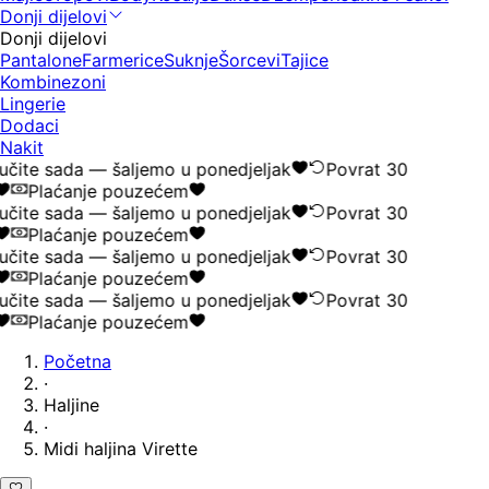
Donji dijelovi
Donji dijelovi
Pantalone
Farmerice
Suknje
Šorcevi
Tajice
Kombinezoni
Lingerie
Dodaci
Nakit
čite sada — šaljemo u ponedjeljak
Povrat 30
Plaćanje pouzećem
čite sada — šaljemo u ponedjeljak
Povrat 30
Plaćanje pouzećem
čite sada — šaljemo u ponedjeljak
Povrat 30
Plaćanje pouzećem
čite sada — šaljemo u ponedjeljak
Povrat 30
Plaćanje pouzećem
Početna
·
Haljine
·
Midi haljina Virette