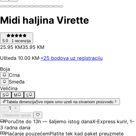
Midi haljina Virette
5.0
·
1
recenzija
25
.
95
KM
35.95
KM
Ušteda
10.00
KM
·
+
25
bodova uz registraciju
Boja
Crna
Smeđa
Veličina
S
M
L
Tabela dimenzija
Sve mjere smo uzeli na stvarnom proizvodu
1
Odaberite opcije
Poručite do 13h — šaljemo istog dana
X-Express kurir, 1–
3 radna dana
Plaćanje pouzećem
Platite tek kad paket preuzmete