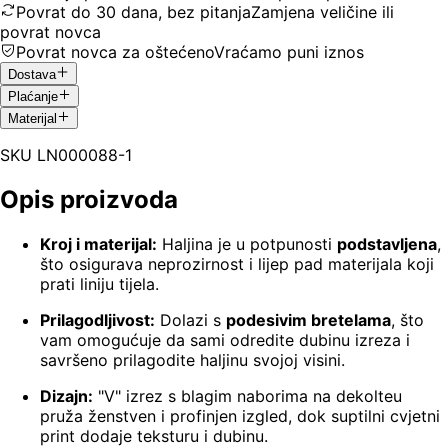
Povrat do 30 dana, bez pitanja
Zamjena veličine ili
povrat novca
Povrat novca za oštećeno
Vraćamo puni iznos
Dostava
Plaćanje
Materijal
SKU
LN000088-1
Opis proizvoda
Kroj i materijal:
Haljina je u potpunosti
podstavljena
,
što osigurava neprozirnost i lijep pad materijala koji
prati liniju tijela.
Prilagodljivost:
Dolazi s
podesivim bretelama
, što
vam omogućuje da sami odredite dubinu izreza i
savršeno prilagodite haljinu svojoj visini.
Dizajn:
"V" izrez s blagim naborima na dekolteu
pruža ženstven i profinjen izgled, dok suptilni cvjetni
print dodaje teksturu i dubinu.