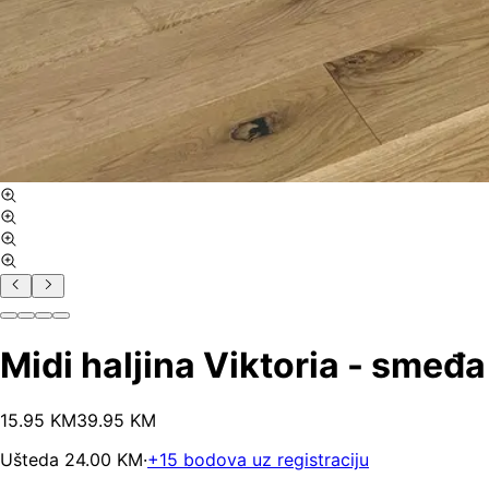
Midi haljina Viktoria - smeđa
15
.
95
KM
39.95
KM
Ušteda
24.00
KM
·
+
15
bodova uz registraciju