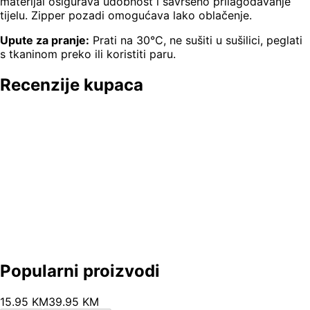
materijal osigurava udobnost i savršeno prilagođavanje
tijelu. Zipper pozadi omogućava lako oblačenje.
Upute za pranje:
Prati na 30°C, ne sušiti u sušilici, peglati
s tkaninom preko ili koristiti paru.
Recenzije kupaca
Popularni proizvodi
15
.
95
KM
39.95
KM