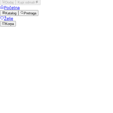
Dodaj
Kupi odmah
Početna
Katalog
Pretraga
Želje
Korpa