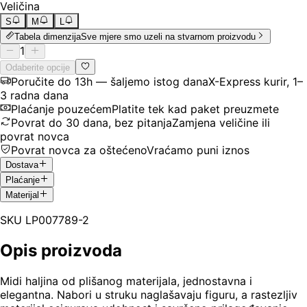
Veličina
S
M
L
Tabela dimenzija
Sve mjere smo uzeli na stvarnom proizvodu
1
Odaberite opcije
Poručite do 13h — šaljemo istog dana
X-Express kurir, 1–
3 radna dana
Plaćanje pouzećem
Platite tek kad paket preuzmete
Povrat do 30 dana, bez pitanja
Zamjena veličine ili
povrat novca
Povrat novca za oštećeno
Vraćamo puni iznos
Dostava
Plaćanje
Materijal
SKU
LP007789-2
Opis proizvoda
Midi haljina od plišanog materijala, jednostavna i
elegantna. Nabori u struku naglašavaju figuru, a rastezljiv