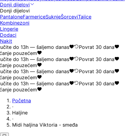
Donji dijelovi
Donji dijelovi
Pantalone
Farmerice
Suknje
Šorcevi
Tajice
Kombinezoni
Lingerie
Dodaci
Nakit
učite do 13h — šaljemo danas
Povrat 30 dana
ćanje pouzećem
učite do 13h — šaljemo danas
Povrat 30 dana
ćanje pouzećem
učite do 13h — šaljemo danas
Povrat 30 dana
ćanje pouzećem
učite do 13h — šaljemo danas
Povrat 30 dana
ćanje pouzećem
Početna
·
Haljine
·
Midi haljina Viktoria - smeđa