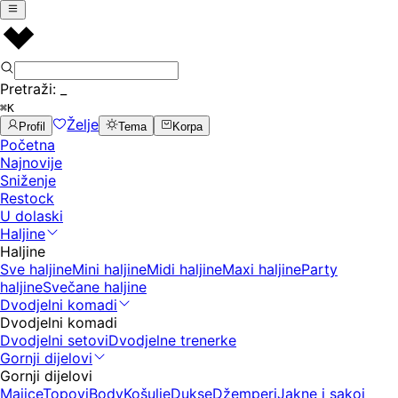
Pretraži:
_
⌘K
Želje
Profil
Tema
Korpa
Početna
Najnovije
Sniženje
Restock
U dolaski
Haljine
Haljine
Sve haljine
Mini haljine
Midi haljine
Maxi haljine
Party
haljine
Svečane haljine
Dvodjelni komadi
Dvodjelni komadi
Dvodjelni setovi
Dvodjelne trenerke
Gornji dijelovi
Gornji dijelovi
Majice
Topovi
Body
Košulje
Dukse
Džemperi
Jakne i sakoi