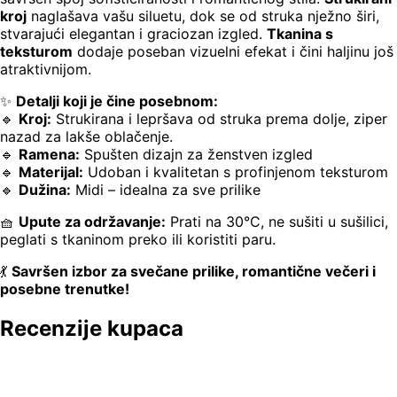
kroj
naglašava vašu siluetu, dok se od struka nježno širi,
stvarajući elegantan i graciozan izgled.
Tkanina s
teksturom
dodaje poseban vizuelni efekat i čini haljinu još
atraktivnijom.
✨
Detalji koji je čine posebnom:
🔹
Kroj:
Strukirana i lepršava od struka prema dolje, ziper
nazad za lakše oblačenje.
🔹
Ramena:
Spušten dizajn za ženstven izgled
🔹
Materijal:
Udoban i kvalitetan s profinjenom teksturom
🔹
Dužina:
Midi – idealna za sve prilike
🧺
Upute za održavanje:
Prati na 30°C, ne sušiti u sušilici,
peglati s tkaninom preko ili koristiti paru.
💃
Savršen izbor za svečane prilike, romantične večeri i
posebne trenutke!
Recenzije kupaca