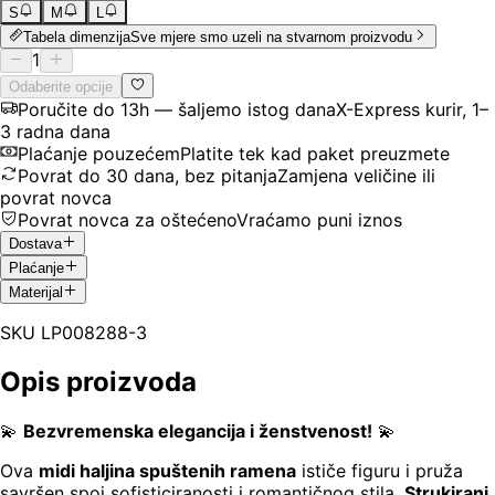
S
M
L
Tabela dimenzija
Sve mjere smo uzeli na stvarnom proizvodu
1
Odaberite opcije
Poručite do 13h — šaljemo istog dana
X-Express kurir, 1–
3 radna dana
Plaćanje pouzećem
Platite tek kad paket preuzmete
Povrat do 30 dana, bez pitanja
Zamjena veličine ili
povrat novca
Povrat novca za oštećeno
Vraćamo puni iznos
Dostava
Plaćanje
Materijal
SKU
LP008288-3
Opis proizvoda
💫
Bezvremenska elegancija i ženstvenost!
💫
Ova
midi haljina spuštenih ramena
ističe figuru i pruža
savršen spoj sofisticiranosti i romantičnog stila.
Strukirani