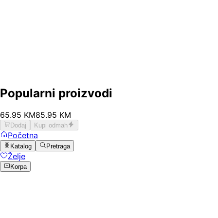
Popularni proizvodi
65
.
95
KM
85.95
KM
Dodaj
Kupi odmah
Početna
Katalog
Pretraga
Želje
Korpa