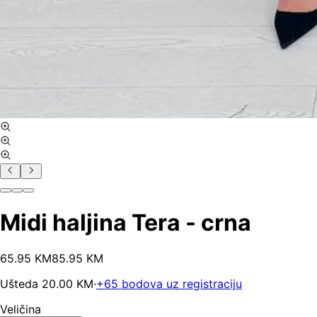
Midi haljina Tera - crna
65
.
95
KM
85.95
KM
Ušteda
20.00
KM
·
+
65
bodova uz registraciju
Veličina