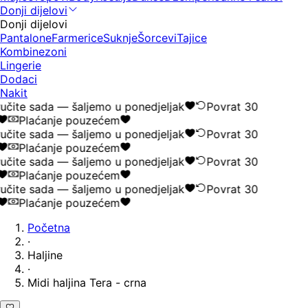
Donji dijelovi
Donji dijelovi
Pantalone
Farmerice
Suknje
Šorcevi
Tajice
Kombinezoni
Lingerie
Dodaci
Nakit
učite sada — šaljemo u ponedjeljak
Povrat 30
Plaćanje pouzećem
učite sada — šaljemo u ponedjeljak
Povrat 30
Plaćanje pouzećem
učite sada — šaljemo u ponedjeljak
Povrat 30
Plaćanje pouzećem
učite sada — šaljemo u ponedjeljak
Povrat 30
Plaćanje pouzećem
Početna
·
Haljine
·
Midi haljina Tera - crna