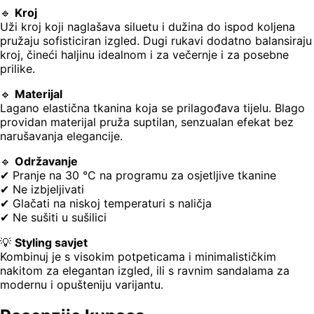
🔹
Kroj
Uži kroj koji naglašava siluetu i dužina do ispod koljena
pružaju sofisticiran izgled. Dugi rukavi dodatno balansiraju
kroj, čineći haljinu idealnom i za večernje i za posebne
prilike.
🔹
Materijal
Lagano elastična tkanina koja se prilagođava tijelu. Blago
providan materijal pruža suptilan, senzualan efekat bez
narušavanja elegancije.
🔹
Održavanje
✔ Pranje na 30 °C na programu za osjetljive tkanine
✔ Ne izbjeljivati
✔ Glačati na niskoj temperaturi s naličja
✔ Ne sušiti u sušilici
💡
Styling savjet
Kombinuj je s visokim potpeticama i minimalističkim
nakitom za elegantan izgled, ili s ravnim sandalama za
modernu i opušteniju varijantu.