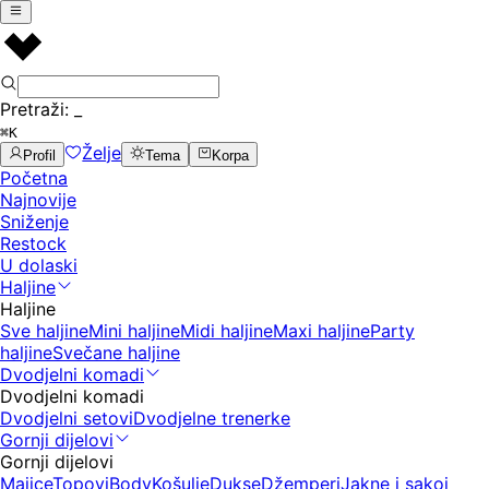
Pretraži:
_
⌘K
Želje
Profil
Tema
Korpa
Početna
Najnovije
Sniženje
Restock
U dolaski
Haljine
Haljine
Sve haljine
Mini haljine
Midi haljine
Maxi haljine
Party
haljine
Svečane haljine
Dvodjelni komadi
Dvodjelni komadi
Dvodjelni setovi
Dvodjelne trenerke
Gornji dijelovi
Gornji dijelovi
Majice
Topovi
Body
Košulje
Dukse
Džemperi
Jakne i sakoi