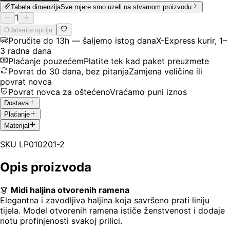
Tabela dimenzija
Sve mjere smo uzeli na stvarnom proizvodu
1
Odaberite opcije
Poručite do 13h — šaljemo istog dana
X-Express kurir, 1–
3 radna dana
Plaćanje pouzećem
Platite tek kad paket preuzmete
Povrat do 30 dana, bez pitanja
Zamjena veličine ili
povrat novca
Povrat novca za oštećeno
Vraćamo puni iznos
Dostava
Plaćanje
Materijal
SKU
LP010201-2
Opis proizvoda
👗
Midi haljina otvorenih ramena
Elegantna i zavodljiva haljina koja savršeno prati liniju
tijela. Model otvorenih ramena ističe ženstvenost i dodaje
notu profinjenosti svakoj prilici.