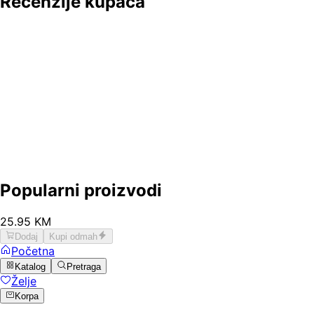
Recenzije kupaca
Popularni proizvodi
25
.
95
KM
Dodaj
Kupi odmah
Početna
Katalog
Pretraga
Želje
Korpa