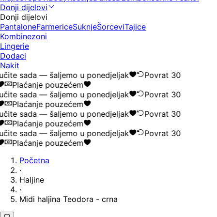
Donji dijelovi
Donji dijelovi
Pantalone
Farmerice
Suknje
Šorcevi
Tajice
Kombinezoni
Lingerie
Dodaci
Nakit
čite sada — šaljemo u ponedjeljak
Povrat 30
Plaćanje pouzećem
čite sada — šaljemo u ponedjeljak
Povrat 30
Plaćanje pouzećem
čite sada — šaljemo u ponedjeljak
Povrat 30
Plaćanje pouzećem
čite sada — šaljemo u ponedjeljak
Povrat 30
Plaćanje pouzećem
Početna
·
Haljine
·
Midi haljina Teodora - crna