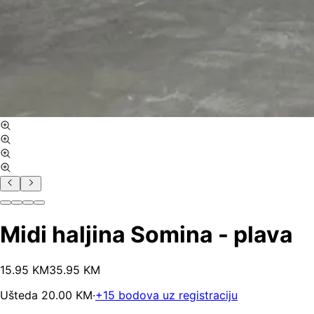
Midi haljina Somina - plava
15
.
95
KM
35.95
KM
Ušteda
20.00
KM
·
+
15
bodova uz registraciju