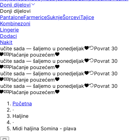
Donji dijelovi
Donji dijelovi
Pantalone
Farmerice
Suknje
Šorcevi
Tajice
Kombinezoni
Lingerie
Dodaci
Nakit
učite sada — šaljemo u ponedjeljak
Povrat 30
Plaćanje pouzećem
učite sada — šaljemo u ponedjeljak
Povrat 30
Plaćanje pouzećem
učite sada — šaljemo u ponedjeljak
Povrat 30
Plaćanje pouzećem
učite sada — šaljemo u ponedjeljak
Povrat 30
Plaćanje pouzećem
Početna
·
Haljine
·
Midi haljina Somina - plava