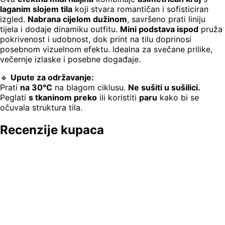
laganim slojem tila
koji stvara romantičan i sofisticiran
izgled.
Nabrana cijelom dužinom
, savršeno prati liniju
tijela i dodaje dinamiku outfitu.
Mini podstava ispod
pruža
pokrivenost i udobnost, dok print na tilu doprinosi
posebnom vizuelnom efektu. Idealna za svečane prilike,
večernje izlaske i posebne događaje.
🔹
Upute za održavanje:
Prati
na 30°C
na blagom ciklusu.
Ne sušiti u sušilici.
Peglati
s tkaninom preko
ili koristiti
paru
kako bi se
očuvala struktura tila.
Recenzije kupaca