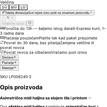
Veličina
S
M
L
Tabela dimenzija
Sve mjere smo uzeli na stvarnom proizvodu
1
Odaberite opcije
Poručite do 13h — šaljemo istog dana
X-Express kurir, 1–
3 radna dana
Plaćanje pouzećem
Platite tek kad paket preuzmete
Povrat do 30 dana, bez pitanja
Zamjena veličine ili
povrat novca
Povrat novca za oštećeno
Vraćamo puni iznos
Dostava
Plaćanje
Materijal
SKU
LP008240-2
Opis proizvoda
Asimetrična midi haljina sa slojem tila i printom
✨
Ova
efektna midi haljina
kombinuje
asimetričan kroj
s