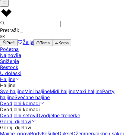
Pretraži:
_
⌘K
Želje
Profil
Tema
Korpa
Početna
Najnovije
Sniženje
Restock
U dolaski
Haljine
Haljine
Sve haljine
Mini haljine
Midi haljine
Maxi haljine
Party
haljine
Svečane haljine
Dvodjelni komadi
Dvodjelni komadi
Dvodjelni setovi
Dvodjelne trenerke
Gornji dijelovi
Gornji dijelovi
Majice
Topovi
Body
Košulje
Dukse
Džemperi
Jakne i sakoi