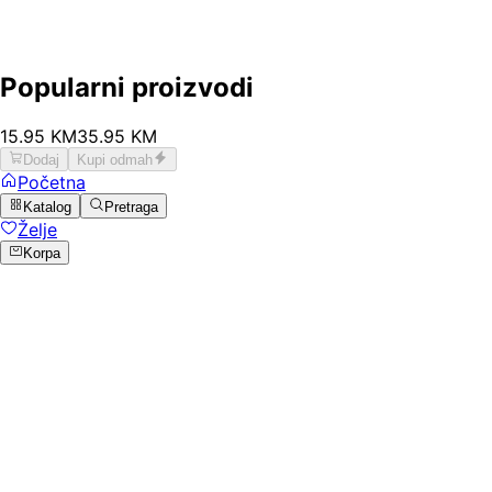
Popularni proizvodi
15
.
95
KM
35.95
KM
Dodaj
Kupi odmah
Početna
Katalog
Pretraga
Želje
Korpa