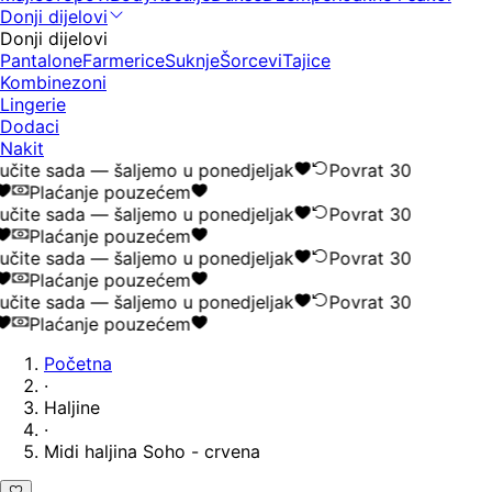
Donji dijelovi
Donji dijelovi
Pantalone
Farmerice
Suknje
Šorcevi
Tajice
Kombinezoni
Lingerie
Dodaci
Nakit
čite sada — šaljemo u ponedjeljak
Povrat 30
Plaćanje pouzećem
čite sada — šaljemo u ponedjeljak
Povrat 30
Plaćanje pouzećem
čite sada — šaljemo u ponedjeljak
Povrat 30
Plaćanje pouzećem
čite sada — šaljemo u ponedjeljak
Povrat 30
Plaćanje pouzećem
Početna
·
Haljine
·
Midi haljina Soho - crvena