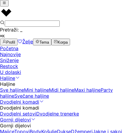
Pretraži:
_
⌘K
Želje
Profil
Tema
Korpa
Početna
Najnovije
Sniženje
Restock
U dolaski
Haljine
Haljine
Sve haljine
Mini haljine
Midi haljine
Maxi haljine
Party
haljine
Svečane haljine
Dvodjelni komadi
Dvodjelni komadi
Dvodjelni setovi
Dvodjelne trenerke
Gornji dijelovi
Gornji dijelovi
Majice
Topovi
Body
Košulje
Dukse
Džemperi
Jakne i sakoi