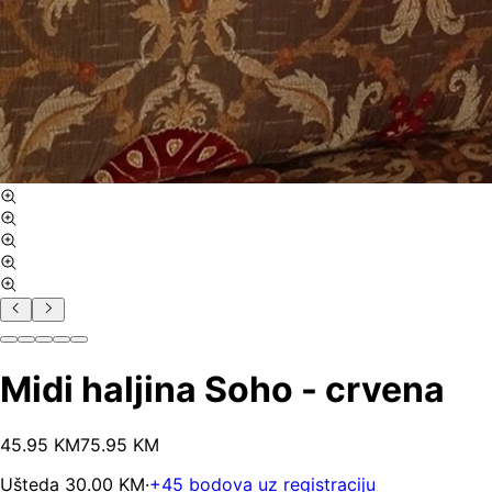
Midi haljina Soho - crvena
45
.
95
KM
75.95
KM
Ušteda
30.00
KM
·
+
45
bodova uz registraciju