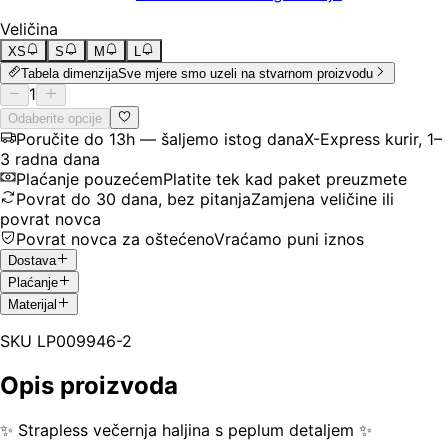
Veličina
XS
S
M
L
Tabela dimenzija
Sve mjere smo uzeli na stvarnom proizvodu
1
Odaberite opcije
Poručite do 13h — šaljemo istog dana
X-Express kurir, 1–
3 radna dana
Plaćanje pouzećem
Platite tek kad paket preuzmete
Povrat do 30 dana, bez pitanja
Zamjena veličine ili
povrat novca
Povrat novca za oštećeno
Vraćamo puni iznos
Dostava
Plaćanje
Materijal
SKU
LP009946-2
Opis proizvoda
✨ Strapless večernja haljina s peplum detaljem ✨