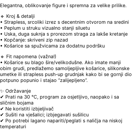
Elegantna, oblikovanje figure i spremna za velike prilike.
🔹 Kroj & detalji
• Strapless, srcoliki izrez s decentnim otvorom na sredini
• Peplum u struku vizualno stanji siluetu
• Uska, duga suknja s prorezom straga za lakše kretanje
• Kopčanje: skriveni zip nazad
• Košarice sa spužvicama za dodatnu podršku
🔹 Fit napomena (važna!)
• Košarice su blago šire/velikodušne. Ako imate manji
obim grudi, predlažemo samoljepljive košarice, silikonske
umetke ili strapless push-up grudnjak kako bi se gornji dio
potpuno popunio i stajao “zalijepljeno”.
✨ Održavanje
✔ Prati na 30 °C, program za osjetljivo, naopako i sa
sličnim bojama
✔ Ne koristiti izbjeljivač
✔ Sušiti na vješalici; izbjegavati sušilicu
✔ Po potrebi lagano napariti/peglati s naličja na niskoj
temperaturi