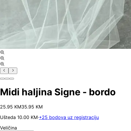
Midi haljina Signe - bordo
25
.
95
KM
35.95
KM
Ušteda
10.00
KM
·
+
25
bodova uz registraciju
Veličina