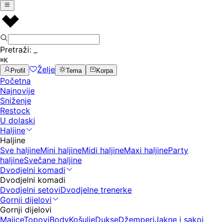
Pretraži:
_
⌘K
Želje
Profil
Tema
Korpa
Početna
Najnovije
Sniženje
Restock
U dolaski
Haljine
Haljine
Sve haljine
Mini haljine
Midi haljine
Maxi haljine
Party
haljine
Svečane haljine
Dvodjelni komadi
Dvodjelni komadi
Dvodjelni setovi
Dvodjelne trenerke
Gornji dijelovi
Gornji dijelovi
Majice
Topovi
Body
Košulje
Dukse
Džemperi
Jakne i sakoi