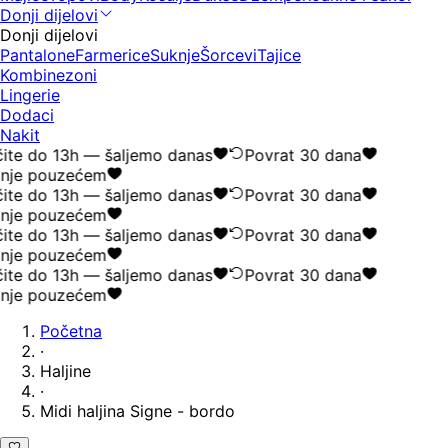
Donji dijelovi
Donji dijelovi
Pantalone
Farmerice
Suknje
Šorcevi
Tajice
Kombinezoni
Lingerie
Dodaci
Nakit
ite do 13h — šaljemo danas
Povrat 30 dana
nje pouzećem
ite do 13h — šaljemo danas
Povrat 30 dana
nje pouzećem
ite do 13h — šaljemo danas
Povrat 30 dana
nje pouzećem
ite do 13h — šaljemo danas
Povrat 30 dana
nje pouzećem
Početna
·
Haljine
·
Midi haljina Signe - bordo