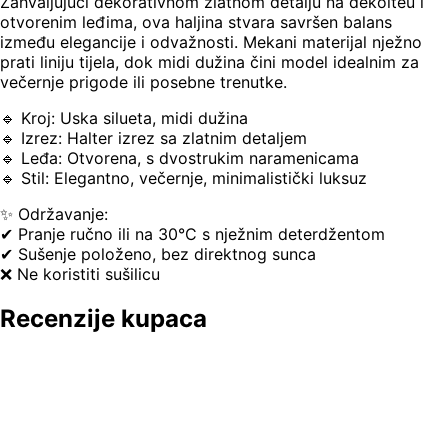
Zahvaljujući dekorativnom zlatnom detalju na dekolteu i
otvorenim leđima, ova haljina stvara savršen balans
između elegancije i odvažnosti. Mekani materijal nježno
prati liniju tijela, dok midi dužina čini model idealnim za
večernje prigode ili posebne trenutke.
🔹 Kroj: Uska silueta, midi dužina
🔹 Izrez: Halter izrez sa zlatnim detaljem
🔹 Leđa: Otvorena, s dvostrukim naramenicama
🔹 Stil: Elegantno, večernje, minimalistički luksuz
✨ Održavanje:
✔ Pranje ručno ili na 30°C s nježnim deterdžentom
✔ Sušenje položeno, bez direktnog sunca
❌ Ne koristiti sušilicu
Recenzije kupaca