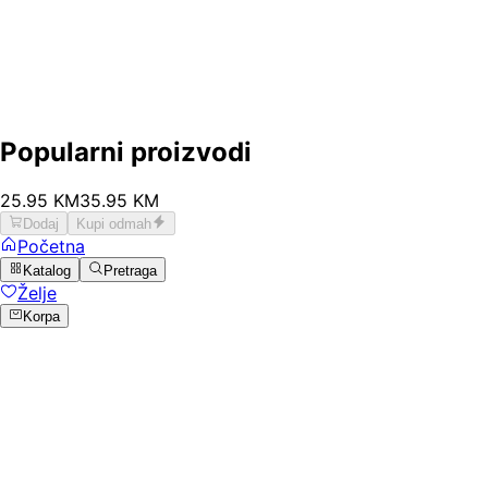
Popularni proizvodi
25
.
95
KM
35.95
KM
Dodaj
Kupi odmah
Početna
Katalog
Pretraga
Želje
Korpa