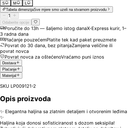
S
M
L
Tabela dimenzija
Sve mjere smo uzeli na stvarnom proizvodu
1
Odaberite opcije
Poručite do 13h — šaljemo istog dana
X-Express kurir, 1–
3 radna dana
Plaćanje pouzećem
Platite tek kad paket preuzmete
Povrat do 30 dana, bez pitanja
Zamjena veličine ili
povrat novca
Povrat novca za oštećeno
Vraćamo puni iznos
Dostava
Plaćanje
Materijal
SKU
LP009121-2
Opis proizvoda
✨ Elegantna haljina sa zlatnim detaljem i otvorenim leđima
✨
Haljina koja donosi sofisticiranost s dozom seksipila!