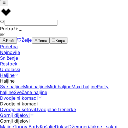
Pretraži:
_
⌘K
Želje
Profil
Tema
Korpa
Početna
Najnovije
Sniženje
Restock
U dolaski
Haljine
Haljine
Sve haljine
Mini haljine
Midi haljine
Maxi haljine
Party
haljine
Svečane haljine
Dvodjelni komadi
Dvodjelni komadi
Dvodjelni setovi
Dvodjelne trenerke
Gornji dijelovi
Gornji dijelovi
Majice
Topovi
Body
Košulje
Dukse
Džemperi
Jakne i sakoi