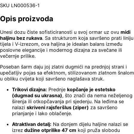
SKU
LN000536-1
Opis proizvoda
Unesi dozu čiste sofisticiranosti u svoj ormar uz ovu
midi
haljinu bez rukava
. Sa strukturom koja savršeno prati liniju
tijela i V-izrezom, ova haljina je idealan balans između
poslovne elegancije i modernog dizajna za svečane ili
večernje prilike.
Poseban šarm daju joj zlatni dugmići na prednjoj strani i
upečatljiv pojas sa efektnom, stilizovanom zlatnom šnalom
u obliku cvijeta koji savršeno naglašava struk.
Trikovi dizajna:
Prednje
kopčanje je estetsko
(dugmad su ukrasna)
, što znači da nema neželjenog
širenja ili otkopčavanja pri sjedenju. Na leđima se
nalazi
skriveni rajsferšlus (ziper)
za savršeno
prianjanje i lako oblačenje.
Atraktivan detalj:
Na donjem dijelu haljine nalazi se
izrez
dužine otprilike 47 cm
koji pruža slobodu