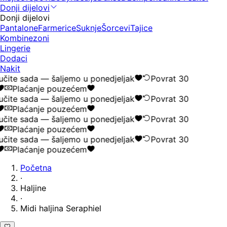
Donji dijelovi
Donji dijelovi
Pantalone
Farmerice
Suknje
Šorcevi
Tajice
Kombinezoni
Lingerie
Dodaci
Nakit
čite sada — šaljemo u ponedjeljak
Povrat 30
Plaćanje pouzećem
čite sada — šaljemo u ponedjeljak
Povrat 30
Plaćanje pouzećem
čite sada — šaljemo u ponedjeljak
Povrat 30
Plaćanje pouzećem
čite sada — šaljemo u ponedjeljak
Povrat 30
Plaćanje pouzećem
Početna
·
Haljine
·
Midi haljina Seraphiel