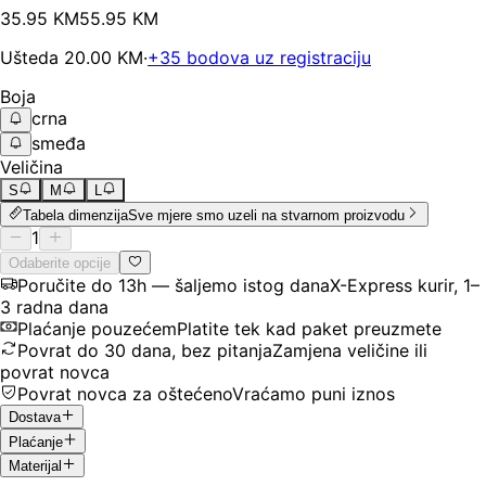
35
.
95
KM
55.95
KM
Ušteda
20.00
KM
·
+
35
bodova uz registraciju
Boja
crna
smeđa
Veličina
S
M
L
Tabela dimenzija
Sve mjere smo uzeli na stvarnom proizvodu
1
Odaberite opcije
Poručite do 13h — šaljemo istog dana
X-Express kurir, 1–
3 radna dana
Plaćanje pouzećem
Platite tek kad paket preuzmete
Povrat do 30 dana, bez pitanja
Zamjena veličine ili
povrat novca
Povrat novca za oštećeno
Vraćamo puni iznos
Dostava
Plaćanje
Materijal