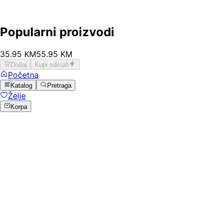
Popularni proizvodi
35
.
95
KM
55.95
KM
Dodaj
Kupi odmah
Početna
Katalog
Pretraga
Želje
Korpa