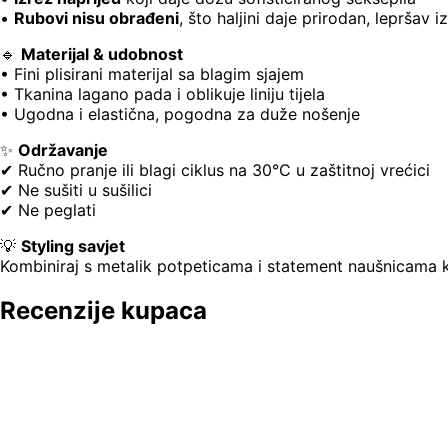
•
Rubovi nisu obrađeni
, što haljini daje prirodan, lepršav
🔹
Materijal & udobnost
• Fini plisirani materijal sa blagim sjajem
• Tkanina lagano pada i oblikuje liniju tijela
• Ugodna i elastična, pogodna za duže nošenje
✨
Održavanje
✔ Ručno pranje ili blagi ciklus na 30°C u zaštitnoj vrećici
✔ Ne sušiti u sušilici
✔ Ne peglati
💡
Styling savjet
Kombiniraj s metalik potpeticama i statement naušnicama kao
Recenzije kupaca