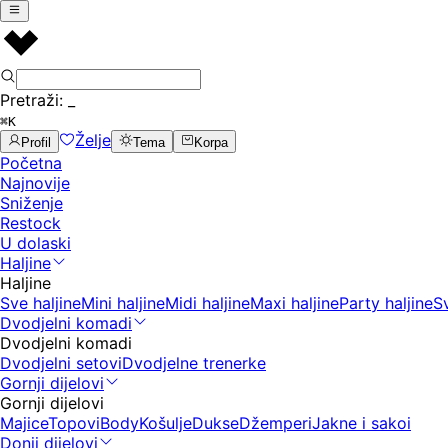
Pretraži:
_
⌘K
Želje
Profil
Tema
Korpa
Početna
Najnovije
Sniženje
Restock
U dolaski
Haljine
Haljine
Sve haljine
Mini haljine
Midi haljine
Maxi haljine
Party haljine
S
Dvodjelni komadi
Dvodjelni komadi
Dvodjelni setovi
Dvodjelne trenerke
Gornji dijelovi
Gornji dijelovi
Majice
Topovi
Body
Košulje
Dukse
Džemperi
Jakne i sakoi
Donji dijelovi