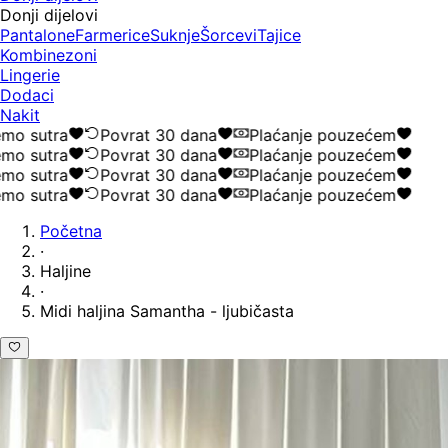
Donji dijelovi
Pantalone
Farmerice
Suknje
Šorcevi
Tajice
Kombinezoni
Lingerie
Dodaci
Nakit
 sutra
Povrat 30 dana
Plaćanje pouzećem
 sutra
Povrat 30 dana
Plaćanje pouzećem
 sutra
Povrat 30 dana
Plaćanje pouzećem
 sutra
Povrat 30 dana
Plaćanje pouzećem
Početna
·
Haljine
·
Midi haljina Samantha - ljubičasta