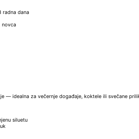
–3 radna dana
t novca
je — idealna za večernje događaje, koktele ili svečane prili
jenu siluetu
ruk