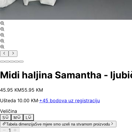
Midi haljina Samantha - ljub
45
.
95
KM
55.95
KM
Ušteda
10.00
KM
·
+
45
bodova uz registraciju
Veličina
S
M
L
Tabela dimenzija
Sve mjere smo uzeli na stvarnom proizvodu
1