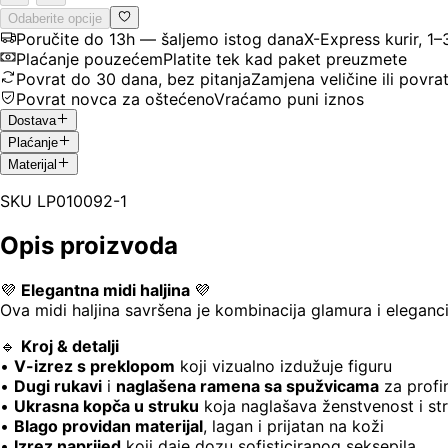
Odaberite opcije
Poručite do 13h — šaljemo istog dana
X-Express kurir, 1
Plaćanje pouzećem
Platite tek kad paket preuzmete
Povrat do 30 dana, bez pitanja
Zamjena veličine ili povra
Povrat novca za oštećeno
Vraćamo puni iznos
Dostava
Plaćanje
Materijal
SKU
LP010092-1
Opis proizvoda
💜
Elegantna midi haljina
💜
Ova midi haljina savršena je kombinacija glamura i eleganci
🔹
Kroj & detalji
•
V-izrez s preklopom
koji vizualno izdužuje figuru
•
Dugi rukavi
i
naglašena ramena sa spužvicama
za profin
•
Ukrasna kopča u struku
koja naglašava ženstvenost i st
•
Blago providan materijal
, lagan i prijatan na koži
•
Izrez naprijed
koji daje dozu sofisticiranog seksepila