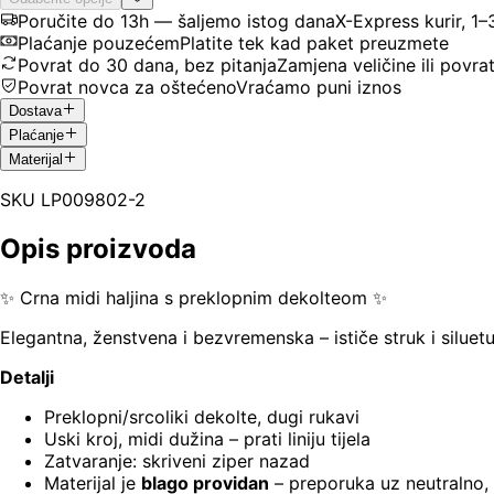
Poručite do 13h — šaljemo istog dana
X-Express kurir, 1
Plaćanje pouzećem
Platite tek kad paket preuzmete
Povrat do 30 dana, bez pitanja
Zamjena veličine ili povra
Povrat novca za oštećeno
Vraćamo puni iznos
Dostava
Plaćanje
Materijal
SKU
LP009802-2
Opis proizvoda
✨ Crna midi haljina s preklopnim dekolteom ✨
Elegantna, ženstvena i bezvremenska – ističe struk i siluetu,
Detalji
Preklopni/srcoliki dekolte, dugi rukavi
Uski kroj, midi dužina – prati liniju tijela
Zatvaranje: skriveni ziper nazad
Materijal je
blago providan
– preporuka uz neutralno,