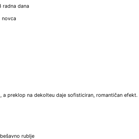
–3 radna dana
t novca
 a preklop na dekolteu daje sofisticiran, romantičan efekt. I
 bešavno rublje