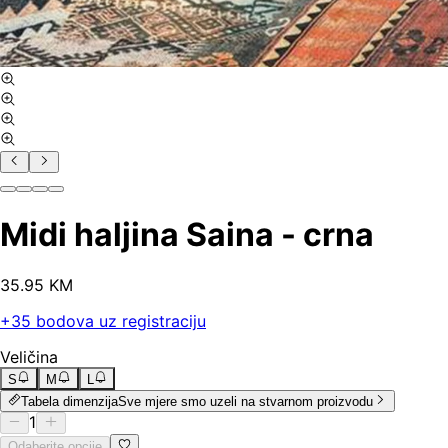
Midi haljina Saina - crna
35
.
95
KM
+
35
bodova uz registraciju
Veličina
S
M
L
Tabela dimenzija
Sve mjere smo uzeli na stvarnom proizvodu
1
Odaberite opcije