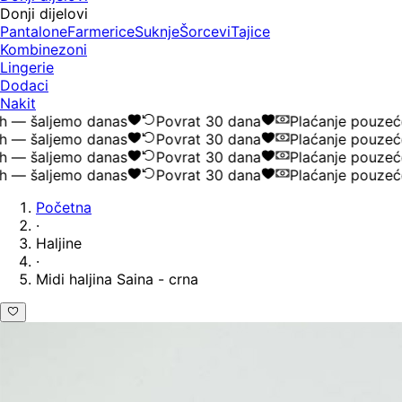
Donji dijelovi
Pantalone
Farmerice
Suknje
Šorcevi
Tajice
Kombinezoni
Lingerie
Dodaci
Nakit
— šaljemo danas
Povrat 30 dana
Plaćanje pouzećem
— šaljemo danas
Povrat 30 dana
Plaćanje pouzećem
— šaljemo danas
Povrat 30 dana
Plaćanje pouzećem
— šaljemo danas
Povrat 30 dana
Plaćanje pouzećem
Početna
·
Haljine
·
Midi haljina Saina - crna