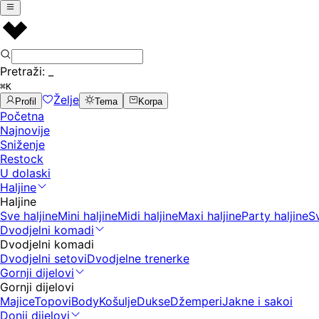
Pretraži:
_
⌘K
Želje
Profil
Tema
Korpa
Početna
Najnovije
Sniženje
Restock
U dolaski
Haljine
Haljine
Sve haljine
Mini haljine
Midi haljine
Maxi haljine
Party haljine
S
Dvodjelni komadi
Dvodjelni komadi
Dvodjelni setovi
Dvodjelne trenerke
Gornji dijelovi
Gornji dijelovi
Majice
Topovi
Body
Košulje
Dukse
Džemperi
Jakne i sakoi
Donji dijelovi