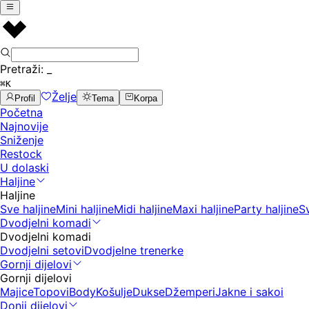
Pretraži:
_
⌘K
Želje
Profil
Tema
Korpa
Početna
Najnovije
Sniženje
Restock
U dolaski
Haljine
Haljine
Sve haljine
Mini haljine
Midi haljine
Maxi haljine
Party haljine
S
Dvodjelni komadi
Dvodjelni komadi
Dvodjelni setovi
Dvodjelne trenerke
Gornji dijelovi
Gornji dijelovi
Majice
Topovi
Body
Košulje
Dukse
Džemperi
Jakne i sakoi
Donji dijelovi