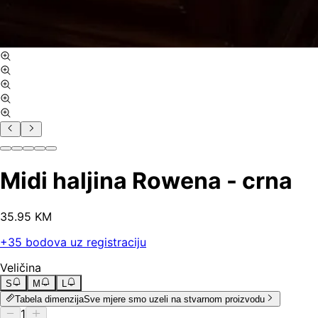
Midi haljina Rowena - crna
35
.
95
KM
+
35
bodova uz registraciju
Veličina
S
M
L
Tabela dimenzija
Sve mjere smo uzeli na stvarnom proizvodu
1