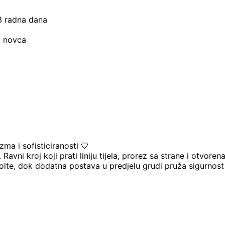
–3 radna dana
t novca
zma i sofisticiranosti 🤍
Ravni kroj koji prati liniju tijela, prorez sa strane i otvore
lte, dok dodatna postava u predjelu grudi pruža sigurnost