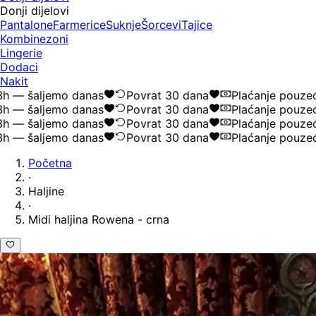
Donji dijelovi
Pantalone
Farmerice
Suknje
Šorcevi
Tajice
Kombinezoni
Lingerie
Dodaci
Nakit
— šaljemo danas
Povrat 30 dana
Plaćanje pouzećem
— šaljemo danas
Povrat 30 dana
Plaćanje pouzećem
— šaljemo danas
Povrat 30 dana
Plaćanje pouzećem
— šaljemo danas
Povrat 30 dana
Plaćanje pouzećem
Početna
·
Haljine
·
Midi haljina Rowena - crna