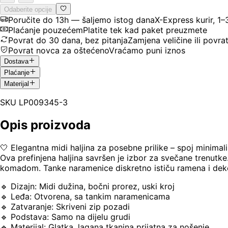
Odaberite opcije
Poručite do 13h — šaljemo istog dana
X-Express kurir, 1
Plaćanje pouzećem
Platite tek kad paket preuzmete
Povrat do 30 dana, bez pitanja
Zamjena veličine ili povra
Povrat novca za oštećeno
Vraćamo puni iznos
Dostava
Plaćanje
Materijal
SKU
LP009345-3
Opis proizvoda
🤍 Elegantna midi haljina za posebne prilike – spoj minimali
Ova prefinjena haljina savršen je izbor za svečane trenutke. 
komadom. Tanke naramenice diskretno ističu ramena i deko
🔹 Dizajn: Midi dužina, bočni prorez, uski kroj
🔹 Leđa: Otvorena, sa tankim naramenicama
🔹 Zatvaranje: Skriveni zip pozadi
🔹 Podstava: Samo na dijelu grudi
🔹 Materijal: Glatka, lagana tkanina prijatna za nošenje