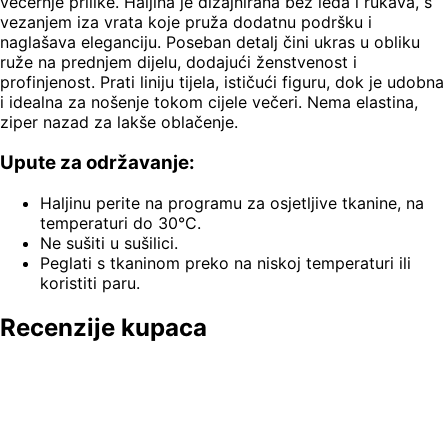
večernje prilike. Haljina je dizajnirana bez leđa i rukava, s
vezanjem iza vrata koje pruža dodatnu podršku i
naglašava eleganciju. Poseban detalj čini ukras u obliku
ruže na prednjem dijelu, dodajući ženstvenost i
profinjenost. Prati liniju tijela, ističući figuru, dok je udobna
i idealna za nošenje tokom cijele večeri. Nema elastina,
ziper nazad za lakše oblačenje.
Upute za održavanje:
Haljinu perite na programu za osjetljive tkanine, na
temperaturi do 30°C.
Ne sušiti u sušilici.
Peglati s tkaninom preko na niskoj temperaturi ili
koristiti paru.
Recenzije kupaca