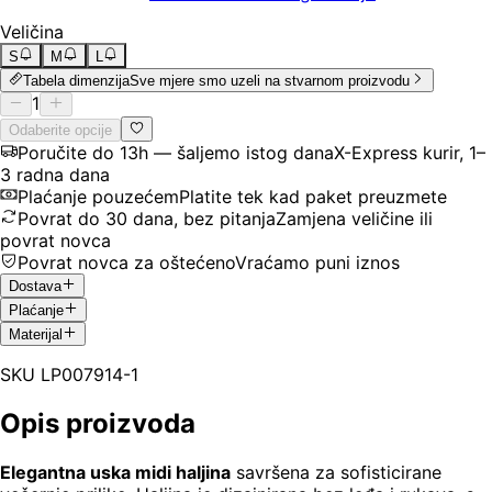
Veličina
S
M
L
Tabela dimenzija
Sve mjere smo uzeli na stvarnom proizvodu
1
Odaberite opcije
Poručite do 13h — šaljemo istog dana
X-Express kurir, 1–
3 radna dana
Plaćanje pouzećem
Platite tek kad paket preuzmete
Povrat do 30 dana, bez pitanja
Zamjena veličine ili
povrat novca
Povrat novca za oštećeno
Vraćamo puni iznos
Dostava
Plaćanje
Materijal
SKU
LP007914-1
Opis proizvoda
Elegantna uska midi haljina
savršena za sofisticirane