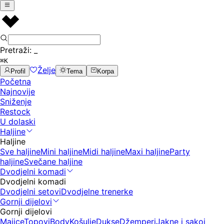
Pretraži:
_
⌘K
Želje
Profil
Tema
Korpa
Početna
Najnovije
Sniženje
Restock
U dolaski
Haljine
Haljine
Sve haljine
Mini haljine
Midi haljine
Maxi haljine
Party
haljine
Svečane haljine
Dvodjelni komadi
Dvodjelni komadi
Dvodjelni setovi
Dvodjelne trenerke
Gornji dijelovi
Gornji dijelovi
Majice
Topovi
Body
Košulje
Dukse
Džemperi
Jakne i sakoi