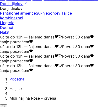
Donji dijelovi
Donji dijelovi
Pantalone
Farmerice
Suknje
Šorcevi
Tajice
Kombinezoni
Lingerie
Dodaci
Nakit
učite do 13h — šaljemo danas
Povrat 30 dana
ćanje pouzećem
učite do 13h — šaljemo danas
Povrat 30 dana
ćanje pouzećem
učite do 13h — šaljemo danas
Povrat 30 dana
ćanje pouzećem
učite do 13h — šaljemo danas
Povrat 30 dana
ćanje pouzećem
Početna
·
Haljine
·
Midi haljina Rose - crvena