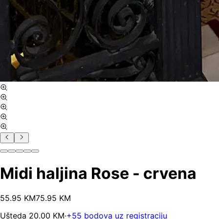
Midi haljina Rose - crvena
55
.
95
KM
75.95
KM
Ušteda
20.00
KM
·
+
55
bodova uz registraciju