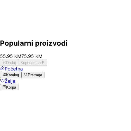
Popularni proizvodi
55
.
95
KM
75.95
KM
Dodaj
Kupi odmah
Početna
Katalog
Pretraga
Želje
Korpa