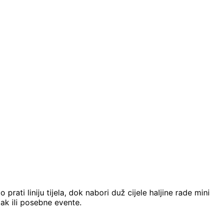
rati liniju tijela, dok nabori duž cijele haljine rade mini
zak ili posebne evente.