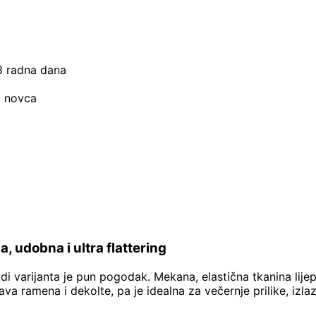
–3 radna dana
t novca
, udobna i ultra flattering
 varijanta je pun pogodak. Mekana, elastična tkanina lijepo p
a ramena i dekolte, pa je idealna za večernje prilike, izla