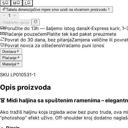
S
M
L
Tabela dimenzija
Sve mjere smo uzeli na stvarnom proizvodu
1
Odaberite opcije
Poručite do 13h — šaljemo istog dana
X-Express kurir, 1
Plaćanje pouzećem
Platite tek kad paket preuzmete
Povrat do 30 dana, bez pitanja
Zamjena veličine ili povra
Povrat novca za oštećeno
Vraćamo puni iznos
Dostava
Plaćanje
Materijal
SKU
LP010531-1
Opis proizvoda
👗 Midi haljina sa spuštenim ramenima – elegantna
Ako tražiš haljinu koja izgleda
wow
bez puno truda, ova midi
“photoshop” efekt uživo. Off-shoulder kroj dodatno naglašav