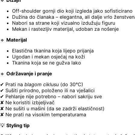
🔹
Dizajn
Off-shoulder gornji dio koji izgleda jako sofisticirano
Dužina do članaka – elegantna, ali dalje vrlo ženstven
Nabori sa strane koji vizualno izdužuju figuru
Mekan i rastezljiv materijal, udoban za nošenje
🔹
Materijal
Elastična tkanina koja lijepo prijanja
Ugodan i mekan osjećaj na koži
Tkanina koja se ne gužva lako
🔹
Održavanje i pranje
✔ Prati na
blagom ciklusu
(do 30°C)
✔ Sušiti prirodno, položeno ili na vješalici
✔ Pehlanje nije potrebno – nabori sakriju sve
✘ Ne koristiti izbjeljivač
✘ Ne sušiti u mašini (da se zadrži elastičnost)
✘ Ne prati na visokim temperaturama
💡
Styling tip