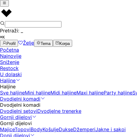
Pretraži:
_
⌘K
Želje
Profil
Tema
Korpa
Početna
Najnovije
Sniženje
Restock
U dolaski
Haljine
Haljine
Sve haljine
Mini haljine
Midi haljine
Maxi haljine
Party haljine
S
Dvodjelni komadi
Dvodjelni komadi
Dvodjelni setovi
Dvodjelne trenerke
Gornji dijelovi
Gornji dijelovi
Majice
Topovi
Body
Košulje
Dukse
Džemperi
Jakne i sakoi
Donji dijelovi