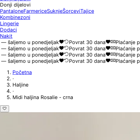
Donji dijelovi
Pantalone
Farmerice
Suknje
Šorcevi
Tajice
Kombinezoni
Lingerie
Dodaci
Nakit
šaljemo u ponedjeljak
Povrat 30 dana
Plaćanje po
šaljemo u ponedjeljak
Povrat 30 dana
Plaćanje po
šaljemo u ponedjeljak
Povrat 30 dana
Plaćanje po
šaljemo u ponedjeljak
Povrat 30 dana
Plaćanje po
Početna
·
Haljine
·
Midi haljina Rosalie - crna