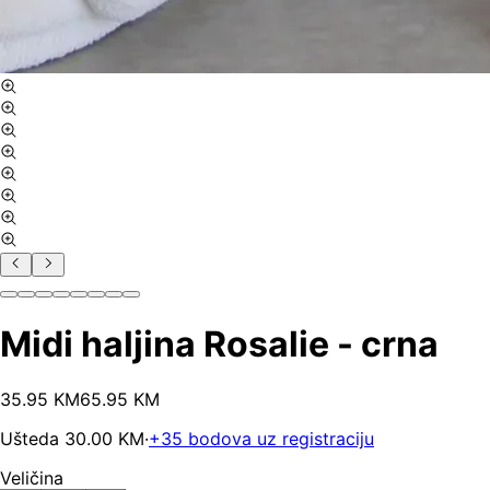
Midi haljina Rosalie - crna
35
.
95
KM
65.95
KM
Ušteda
30.00
KM
·
+
35
bodova uz registraciju
Veličina