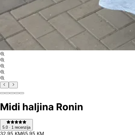
Midi haljina Ronin
5.0
·
1
recenzija
32
.
95
KM
65.95
KM