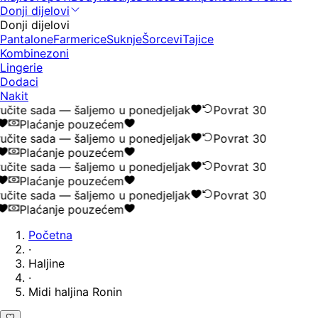
Donji dijelovi
Donji dijelovi
Pantalone
Farmerice
Suknje
Šorcevi
Tajice
Kombinezoni
Lingerie
Dodaci
Nakit
čite sada — šaljemo u ponedjeljak
Povrat 30
Plaćanje pouzećem
čite sada — šaljemo u ponedjeljak
Povrat 30
Plaćanje pouzećem
čite sada — šaljemo u ponedjeljak
Povrat 30
Plaćanje pouzećem
čite sada — šaljemo u ponedjeljak
Povrat 30
Plaćanje pouzećem
Početna
·
Haljine
·
Midi haljina Ronin