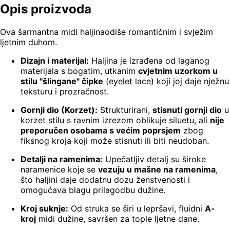
Opis proizvoda
Ova šarmantna midi haljinaodiše romantičnim i svježim
ljetnim duhom.
Dizajn i materijal:
Haljina je izrađena od laganog
materijala s bogatim, utkanim
cvjetnim uzorkom u
stilu "šlingane" čipke
(eyelet lace) koji joj daje nježnu
teksturu i prozračnost.
Gornji dio (Korzet):
Strukturirani,
stisnuti gornji dio
u
korzet stilu s ravnim izrezom oblikuje siluetu, ali
nije
preporučen osobama s većim poprsjem
zbog
fiksnog kroja koji može stisnuti ili biti neudoban.
Detalji na ramenima:
Upečatljiv detalj su široke
naramenice koje se
vezuju u mašne na ramenima
,
što haljini daje dodatnu dozu ženstvenosti i
omogućava blagu prilagodbu dužine.
Kroj suknje:
Od struka se širi u lepršavi, fluidni
A-
kroj
midi dužine, savršen za tople ljetne dane.