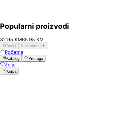
Popularni proizvodi
32
.
95
KM
65.95
KM
Dodaj
Kupi odmah
Početna
Katalog
Pretraga
Želje
Korpa