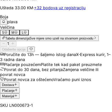
Ušteda
33.00
KM
·
+
32
bodova uz registraciju
Boja
plava
Veličina
S
M
L
Tabela dimenzija
Sve mjere smo uzeli na stvarnom proizvodu
1
Odaberite opcije
Poručite do 13h — šaljemo istog dana
X-Express kurir, 1–
3 radna dana
Plaćanje pouzećem
Platite tek kad paket preuzmete
Povrat do 30 dana, bez pitanja
Zamjena veličine ili
povrat novca
Povrat novca za oštećeno
Vraćamo puni iznos
Dostava
Plaćanje
Materijal
SKU
LN000673-1