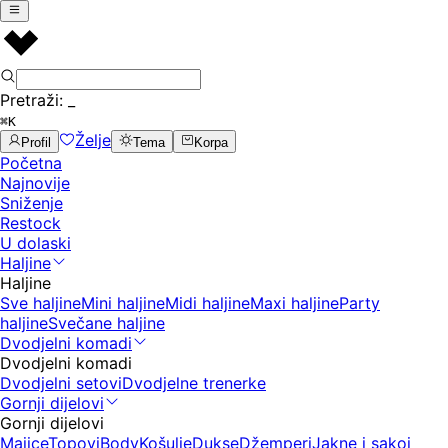
Pretraži:
_
⌘K
Želje
Profil
Tema
Korpa
Početna
Najnovije
Sniženje
Restock
U dolaski
Haljine
Haljine
Sve haljine
Mini haljine
Midi haljine
Maxi haljine
Party
haljine
Svečane haljine
Dvodjelni komadi
Dvodjelni komadi
Dvodjelni setovi
Dvodjelne trenerke
Gornji dijelovi
Gornji dijelovi
Majice
Topovi
Body
Košulje
Dukse
Džemperi
Jakne i sakoi