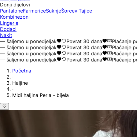
Donji dijelovi
Pantalone
Farmerice
Suknje
Šorcevi
Tajice
Kombinezoni
Lingerie
Dodaci
Nakit
ljemo u ponedjeljak
Povrat 30 dana
Plaćanje pouz
ljemo u ponedjeljak
Povrat 30 dana
Plaćanje pouz
ljemo u ponedjeljak
Povrat 30 dana
Plaćanje pouz
ljemo u ponedjeljak
Povrat 30 dana
Plaćanje pouz
Početna
·
Haljine
·
Midi haljina Perla - bijela