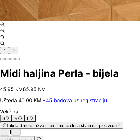
Midi haljina Perla - bijela
45
.
95
KM
85.95
KM
Ušteda
40.00
KM
·
+
45
bodova uz registraciju
Veličina
S
M
L
Tabela dimenzija
Sve mjere smo uzeli na stvarnom proizvodu
1
Odaberite opcije