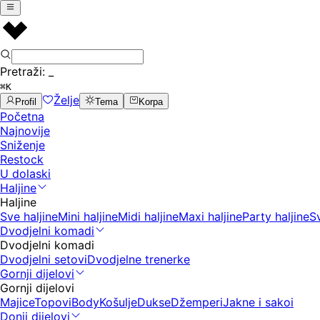
Pretraži:
_
⌘K
Želje
Profil
Tema
Korpa
Početna
Najnovije
Sniženje
Restock
U dolaski
Haljine
Haljine
Sve haljine
Mini haljine
Midi haljine
Maxi haljine
Party haljine
S
Dvodjelni komadi
Dvodjelni komadi
Dvodjelni setovi
Dvodjelne trenerke
Gornji dijelovi
Gornji dijelovi
Majice
Topovi
Body
Košulje
Dukse
Džemperi
Jakne i sakoi
Donji dijelovi