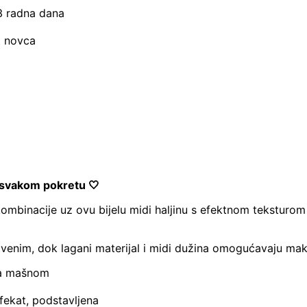
–3 radna dana
t novca
u svakom pokretu 🤍
ombinacije uz ovu bijelu midi haljinu s efektnom teksturom i
venim, dok lagani materijal i midi dužina omogućavaju mak
 sa mašnom
efekat, podstavljena