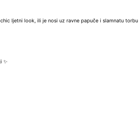
chic ljetni look, ili je nosi uz ravne papuče i slamnatu torb
ji ✨