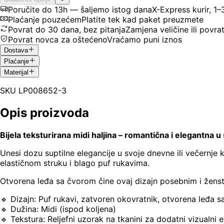
Poručite do 13h — šaljemo istog dana
X-Express kurir, 1
Plaćanje pouzećem
Platite tek kad paket preuzmete
Povrat do 30 dana, bez pitanja
Zamjena veličine ili povra
Povrat novca za oštećeno
Vraćamo puni iznos
Dostava
Plaćanje
Materijal
SKU
LP008652-3
Opis proizvoda
Bijela teksturirana midi haljina – romantična i elegantna 
Unesi dozu suptilne elegancije u svoje dnevne ili večernje k
elastičnom struku i blago puf rukavima.
Otvorena leđa sa čvorom čine ovaj dizajn posebnim i ženst
🔹 Dizajn: Puf rukavi, zatvoren okovratnik, otvorena leđa
🔹 Dužina: Midi (ispod koljena)
🔹 Tekstura: Reljefni uzorak na tkanini za dodatni vizualni 