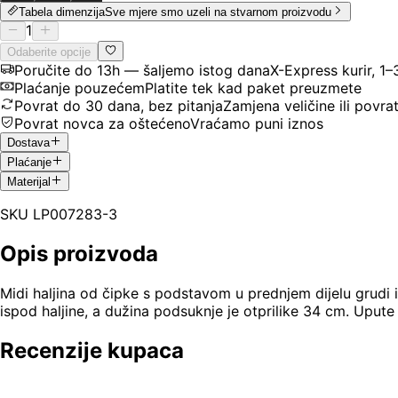
Tabela dimenzija
Sve mjere smo uzeli na stvarnom proizvodu
1
Odaberite opcije
Poručite do 13h — šaljemo istog dana
X-Express kurir, 1
Plaćanje pouzećem
Platite tek kad paket preuzmete
Povrat do 30 dana, bez pitanja
Zamjena veličine ili povra
Povrat novca za oštećeno
Vraćamo puni iznos
Dostava
Plaćanje
Materijal
SKU
LP007283-3
Opis proizvoda
Midi haljina od čipke s podstavom u prednjem dijelu grudi 
ispod haljine, a dužina podsuknje je otprilike 34 cm. Upute 
Recenzije kupaca