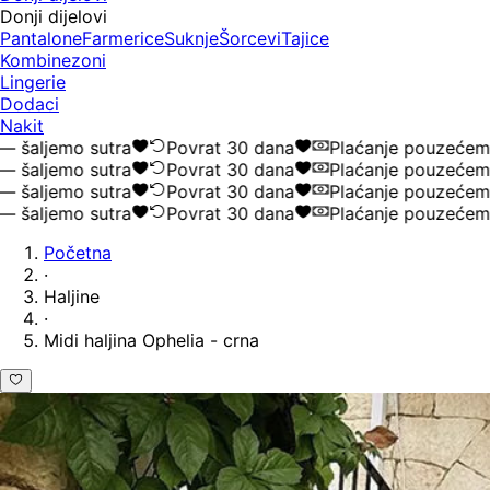
Donji dijelovi
Pantalone
Farmerice
Suknje
Šorcevi
Tajice
Kombinezoni
Lingerie
Dodaci
Nakit
ljemo sutra
Povrat 30 dana
Plaćanje pouzećem
ljemo sutra
Povrat 30 dana
Plaćanje pouzećem
ljemo sutra
Povrat 30 dana
Plaćanje pouzećem
ljemo sutra
Povrat 30 dana
Plaćanje pouzećem
Početna
·
Haljine
·
Midi haljina Ophelia - crna