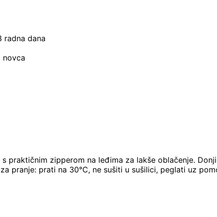
–3 radna dana
t novca
i s praktičnim zipperom na leđima za lakše oblačenje. Donj
za pranje: prati na 30°C, ne sušiti u sušilici, peglati uz po