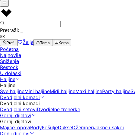
Pretraži:
_
⌘K
Želje
Profil
Tema
Korpa
Početna
Najnovije
Sniženje
Restock
U dolaski
Haljine
Haljine
Sve haljine
Mini haljine
Midi haljine
Maxi haljine
Party haljine
S
Dvodjelni komadi
Dvodjelni komadi
Dvodjelni setovi
Dvodjelne trenerke
Gornji dijelovi
Gornji dijelovi
Majice
Topovi
Body
Košulje
Dukse
Džemperi
Jakne i sakoi
Donji dijelovi