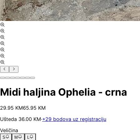
Midi haljina Ophelia - crna
29
.
95
KM
65.95
KM
Ušteda
36.00
KM
·
+
29
bodova uz registraciju
Veličina
S
M
L