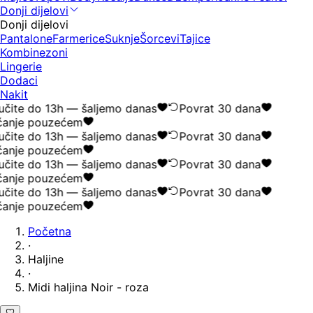
Donji dijelovi
Donji dijelovi
Pantalone
Farmerice
Suknje
Šorcevi
Tajice
Kombinezoni
Lingerie
Dodaci
Nakit
čite do 13h — šaljemo danas
Povrat 30 dana
anje pouzećem
čite do 13h — šaljemo danas
Povrat 30 dana
anje pouzećem
čite do 13h — šaljemo danas
Povrat 30 dana
anje pouzećem
čite do 13h — šaljemo danas
Povrat 30 dana
anje pouzećem
Početna
·
Haljine
·
Midi haljina Noir - roza