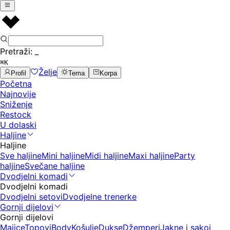
Pretraži:
_
⌘K
Želje
Profil
Tema
Korpa
Početna
Najnovije
Sniženje
Restock
U dolaski
Haljine
Haljine
Sve haljine
Mini haljine
Midi haljine
Maxi haljine
Party
haljine
Svečane haljine
Dvodjelni komadi
Dvodjelni komadi
Dvodjelni setovi
Dvodjelne trenerke
Gornji dijelovi
Gornji dijelovi
Majice
Topovi
Body
Košulje
Dukse
Džemperi
Jakne i sakoi