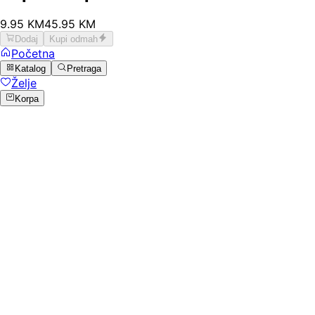
9
.
95
KM
45.95
KM
Dodaj
Kupi odmah
Početna
Katalog
Pretraga
Želje
Korpa