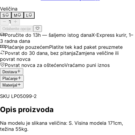
Veličina
S
M
L
1
Odaberite opcije
Poručite do 13h — šaljemo istog dana
X-Express kurir, 1–
3 radna dana
Plaćanje pouzećem
Platite tek kad paket preuzmete
Povrat do 30 dana, bez pitanja
Zamjena veličine ili
povrat novca
Povrat novca za oštećeno
Vraćamo puni iznos
Dostava
Plaćanje
Materijal
SKU
LP05099-2
Opis proizvoda
Na modelu je slikana veličina: S. Visina modela 171cm,
težina 55kg.