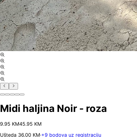
Midi haljina Noir - roza
9
.
95
KM
45.95
KM
Ušteda
36.00
KM
·
+
9
bodova uz registraciju