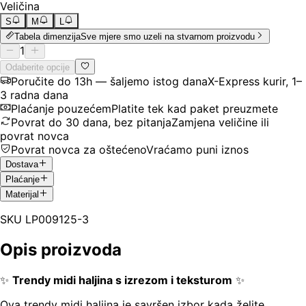
Veličina
S
M
L
Tabela dimenzija
Sve mjere smo uzeli na stvarnom proizvodu
1
Odaberite opcije
Poručite do 13h — šaljemo istog dana
X-Express kurir, 1–
3 radna dana
Plaćanje pouzećem
Platite tek kad paket preuzmete
Povrat do 30 dana, bez pitanja
Zamjena veličine ili
povrat novca
Povrat novca za oštećeno
Vraćamo puni iznos
Dostava
Plaćanje
Materijal
SKU
LP009125-3
Opis proizvoda
✨
Trendy midi haljina s izrezom i teksturom
✨
Ova trendy midi haljina je savršen izbor kada želite