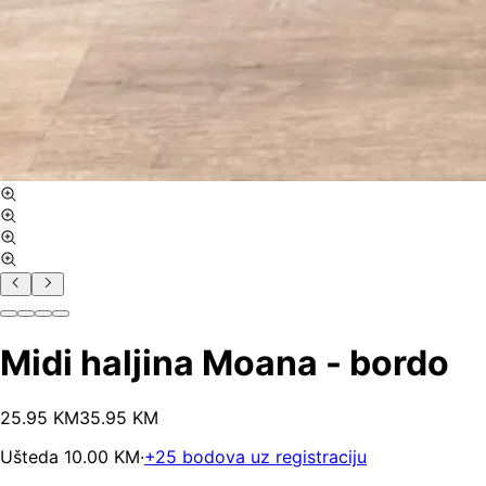
Midi haljina Moana - bordo
25
.
95
KM
35.95
KM
Ušteda
10.00
KM
·
+
25
bodova uz registraciju