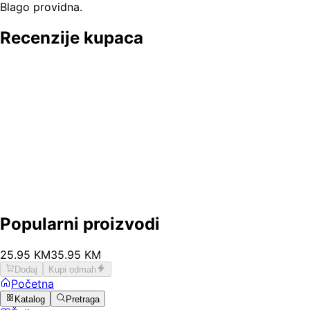
Blago providna.
Recenzije kupaca
Popularni proizvodi
25
.
95
KM
35.95
KM
Dodaj
Kupi odmah
Početna
Katalog
Pretraga