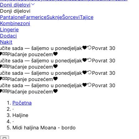
Donji dijelovi
Donji dijelovi
Pantalone
Farmerice
Suknje
Šorcevi
Tajice
Kombinezoni
Lingerie
Dodaci
Nakit
čite sada — šaljemo u ponedjeljak
Povrat 30
Plaćanje pouzećem
čite sada — šaljemo u ponedjeljak
Povrat 30
Plaćanje pouzećem
čite sada — šaljemo u ponedjeljak
Povrat 30
Plaćanje pouzećem
čite sada — šaljemo u ponedjeljak
Povrat 30
Plaćanje pouzećem
Početna
·
Haljine
·
Midi haljina Moana - bordo