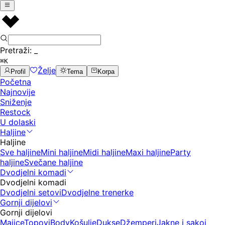
Pretraži:
_
⌘K
Želje
Profil
Tema
Korpa
Početna
Najnovije
Sniženje
Restock
U dolaski
Haljine
Haljine
Sve haljine
Mini haljine
Midi haljine
Maxi haljine
Party
haljine
Svečane haljine
Dvodjelni komadi
Dvodjelni komadi
Dvodjelni setovi
Dvodjelne trenerke
Gornji dijelovi
Gornji dijelovi
Majice
Topovi
Body
Košulje
Dukse
Džemperi
Jakne i sakoi