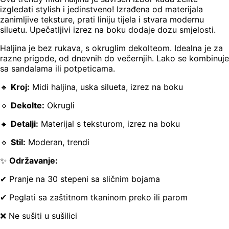
izgledati stylish i jedinstveno! Izrađena od materijala
zanimljive teksture, prati liniju tijela i stvara modernu
siluetu. Upečatljivi izrez na boku dodaje dozu smjelosti.
Haljina je bez rukava, s okruglim dekolteom. Idealna je za
razne prigode, od dnevnih do večernjih. Lako se kombinuje
sa sandalama ili potpeticama.
🔹
Kroj:
Midi haljina, uska silueta, izrez na boku
🔹
Dekolte:
Okrugli
🔹
Detalji:
Materijal s teksturom, izrez na boku
🔹
Stil:
Moderan, trendi
✨
Održavanje:
✔ Pranje na 30 stepeni sa sličnim bojama
✔ Peglati sa zaštitnom tkaninom preko ili parom
❌ Ne sušiti u sušilici