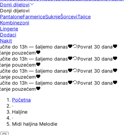
Donji dijelovi
Donji dijelovi
Pantalone
Farmerice
Suknje
Šorcevi
Tajice
Kombinezoni
Lingerie
Dodaci
Nakit
čite do 13h — šaljemo danas
Povrat 30 dana
anje pouzećem
čite do 13h — šaljemo danas
Povrat 30 dana
anje pouzećem
čite do 13h — šaljemo danas
Povrat 30 dana
anje pouzećem
čite do 13h — šaljemo danas
Povrat 30 dana
anje pouzećem
Početna
·
Haljine
·
Midi haljina Melodie