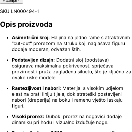
Materijal
SKU
LN000494-1
Opis proizvoda
Asimetrični kroj:
Haljina na jedno rame s atraktivnim
"cut-out" prorezom na struku koji naglašava figuru i
dodaje moderan, odvažan štih.
Podstavljen dizajn:
Dodatni sloj (podstava)
osigurava maksimalnu pokrivenost, sprječava
prozirnost i pruža zaglađenu siluetu, što je ključno za
ovako uske modele.
Rastezljivost i nabori:
Materijal s visokim udjelom
elastina prati liniju tijela, dok strateški postavljeni
nabori (draperija) na boku i ramenu vješto laskaju
figuri.
Visoki prorez:
Duboki prorez na nogavici dodaje
dinamiku pri hodu i vizualno izdužuje noge.