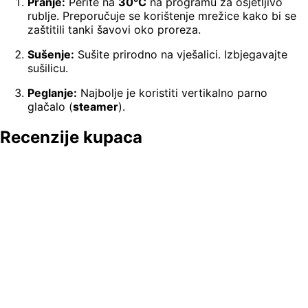
Pranje:
Perite na
30°C
na programu za osjetljivo
rublje. Preporučuje se korištenje mrežice kako bi se
zaštitili tanki šavovi oko proreza.
Sušenje:
Sušite prirodno na vješalici. Izbjegavajte
sušilicu.
Peglanje:
Najbolje je koristiti vertikalno parno
glačalo (
steamer
).
Recenzije kupaca