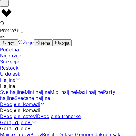
Pretraži:
_
⌘K
Želje
Profil
Tema
Korpa
Početna
Najnovije
Sniženje
Restock
U dolaski
Haljine
Haljine
Sve haljine
Mini haljine
Midi haljine
Maxi haljine
Party
haljine
Svečane haljine
Dvodjelni komadi
Dvodjelni komadi
Dvodjelni setovi
Dvodjelne trenerke
Gornji dijelovi
Gornji dijelovi
Majice
Topovi
Body
Košulje
Dukse
Džemperi
Jakne i sakoi