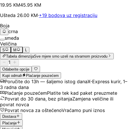
19
.
95
KM
45.95
KM
Ušteda
26.00
KM
·
+
19
bodova uz registraciju
Boja
crna
smeđa
Veličina
S
M
L
Tabela dimenzija
Sve mjere smo uzeli na stvarnom proizvodu
1
Odaberite opcije
Kupi odmah
Plaćanje pouzećem
Poručite do 13h — šaljemo istog dana
X-Express kurir, 1–
3 radna dana
Plaćanje pouzećem
Platite tek kad paket preuzmete
Povrat do 30 dana, bez pitanja
Zamjena veličine ili
povrat novca
Povrat novca za oštećeno
Vraćamo puni iznos
Dostava
Plaćanje