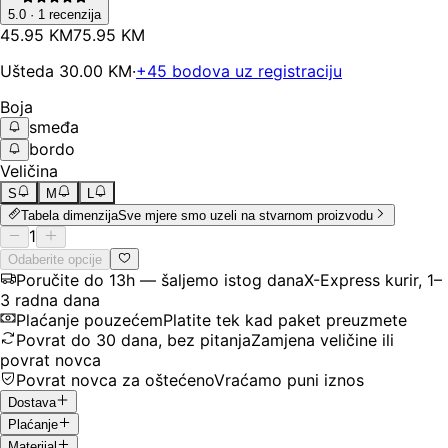
5.0
·
1
recenzija
45
.
95
KM
75.95
KM
Ušteda
30.00
KM
·
+
45
bodova uz registraciju
Boja
smeđa
bordo
Veličina
S
M
L
Tabela dimenzija
Sve mjere smo uzeli na stvarnom proizvodu
1
Odaberite opcije
Poručite do 13h — šaljemo istog dana
X-Express kurir, 1–
3 radna dana
Plaćanje pouzećem
Platite tek kad paket preuzmete
Povrat do 30 dana, bez pitanja
Zamjena veličine ili
povrat novca
Povrat novca za oštećeno
Vraćamo puni iznos
Dostava
Plaćanje
Materijal