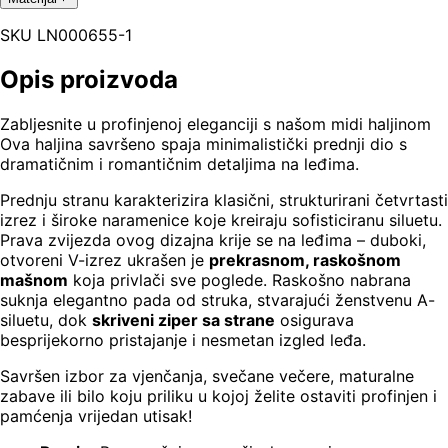
SKU
LN000655-1
Opis proizvoda
Zabljesnite u profinjenoj eleganciji s našom midi haljinom
Ova haljina savršeno spaja minimalistički prednji dio s
dramatičnim i romantičnim detaljima na leđima.
Prednju stranu karakterizira klasični, strukturirani četvrtasti
izrez i široke naramenice koje kreiraju sofisticiranu siluetu.
Prava zvijezda ovog dizajna krije se na leđima – duboki,
otvoreni V-izrez ukrašen je
prekrasnom, raskošnom
mašnom
koja privlači sve poglede. Raskošno nabrana
suknja elegantno pada od struka, stvarajući ženstvenu A-
siluetu, dok
skriveni ziper sa strane
osigurava
besprijekorno pristajanje i nesmetan izgled leđa.
Savršen izbor za vjenčanja, svečane večere, maturalne
zabave ili bilo koju priliku u kojoj želite ostaviti profinjen i
pamćenja vrijedan utisak!