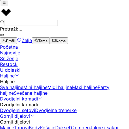
Pretraži:
_
⌘K
Želje
Profil
Tema
Korpa
Početna
Najnovije
Sniženje
Restock
U dolaski
Haljine
Haljine
Sve haljine
Mini haljine
Midi haljine
Maxi haljine
Party
haljine
Svečane haljine
Dvodjelni komadi
Dvodjelni komadi
Dvodjelni setovi
Dvodjelne trenerke
Gornji dijelovi
Gornji dijelovi
Majice
Topovi
Body
Košulje
Dukse
Džemperi
Jakne i sakoi