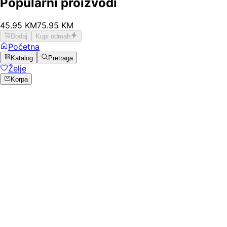
Popularni proizvodi
45
.
95
KM
75.95
KM
Dodaj
Kupi odmah
Početna
Katalog
Pretraga
Želje
Korpa