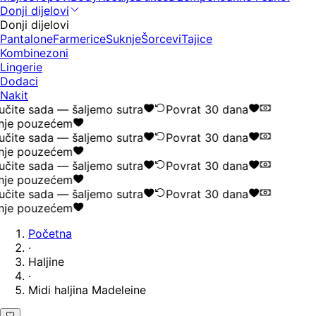
Donji dijelovi
Donji dijelovi
Pantalone
Farmerice
Suknje
Šorcevi
Tajice
Kombinezoni
Lingerie
Dodaci
Nakit
čite sada — šaljemo sutra
Povrat 30 dana
nje pouzećem
čite sada — šaljemo sutra
Povrat 30 dana
nje pouzećem
čite sada — šaljemo sutra
Povrat 30 dana
nje pouzećem
čite sada — šaljemo sutra
Povrat 30 dana
nje pouzećem
Početna
·
Haljine
·
Midi haljina Madeleine