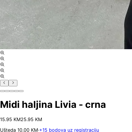
Midi haljina Livia - crna
15
.
95
KM
25.95
KM
Ušteda
10.00
KM
·
+
15
bodova uz registraciju