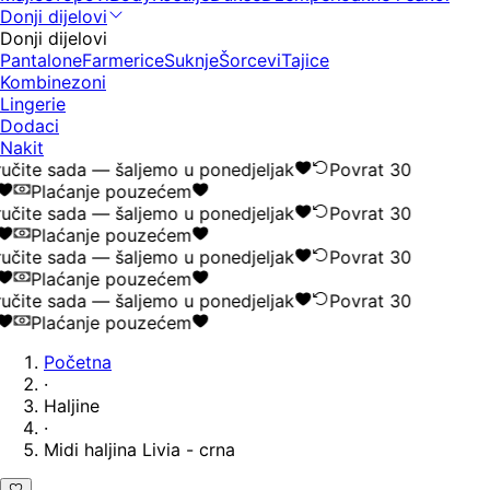
Donji dijelovi
Donji dijelovi
Pantalone
Farmerice
Suknje
Šorcevi
Tajice
Kombinezoni
Lingerie
Dodaci
Nakit
učite sada — šaljemo u ponedjeljak
Povrat 30
Plaćanje pouzećem
učite sada — šaljemo u ponedjeljak
Povrat 30
Plaćanje pouzećem
učite sada — šaljemo u ponedjeljak
Povrat 30
Plaćanje pouzećem
učite sada — šaljemo u ponedjeljak
Povrat 30
Plaćanje pouzećem
Početna
·
Haljine
·
Midi haljina Livia - crna