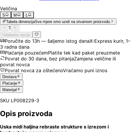
Veličina
S
M
L
Tabela dimenzija
Sve mjere smo uzeli na stvarnom proizvodu
1
Odaberite opcije
Poručite do 13h — šaljemo istog dana
X-Express kurir, 1–
3 radna dana
Plaćanje pouzećem
Platite tek kad paket preuzmete
Povrat do 30 dana, bez pitanja
Zamjena veličine ili
povrat novca
Povrat novca za oštećeno
Vraćamo puni iznos
Dostava
Plaćanje
Materijal
SKU
LP008229-3
Opis proizvoda
Uska midi haljina rebraste strukture s izrezom i