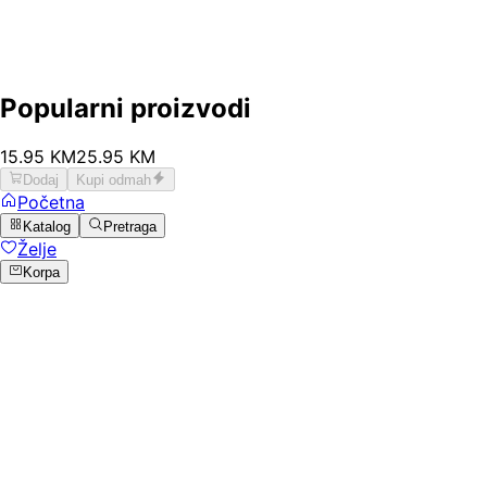
Popularni proizvodi
15
.
95
KM
25.95
KM
Dodaj
Kupi odmah
Početna
Katalog
Pretraga
Želje
Korpa