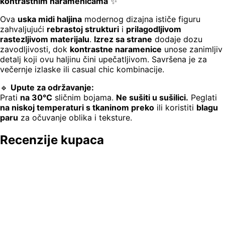
kontrastnim naramenicama
✨
Ova
uska midi haljina
modernog dizajna ističe figuru
zahvaljujući
rebrastoj strukturi
i
prilagodljivom
rastezljivom materijalu
.
Izrez sa strane
dodaje dozu
zavodljivosti, dok
kontrastne naramenice
unose zanimljiv
detalj koji ovu haljinu čini upečatljivom. Savršena je za
večernje izlaske ili casual chic kombinacije.
🔹
Upute za održavanje:
Prati
na 30°C
sličnim bojama.
Ne sušiti u sušilici.
Peglati
na niskoj temperaturi s tkaninom preko
ili koristiti
blagu
paru
za očuvanje oblika i teksture.
Recenzije kupaca