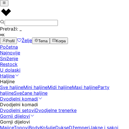
Pretraži:
_
⌘K
Želje
Profil
Tema
Korpa
Početna
Najnovije
Sniženje
Restock
U dolaski
Haljine
Haljine
Sve haljine
Mini haljine
Midi haljine
Maxi haljine
Party
haljine
Svečane haljine
Dvodjelni komadi
Dvodjelni komadi
Dvodjelni setovi
Dvodjelne trenerke
Gornji dijelovi
Gornji dijelovi
Majice
Topovi
Body
Košulje
Dukse
Džemperi
Jakne i sakoi