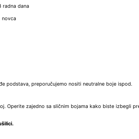
–3 radna dana
t novca
dođe podstava, preporučujemo nositi neutralne boje ispod.
žoj. Operite zajedno sa sličnim bojama kako biste izbegli pre
šilici.