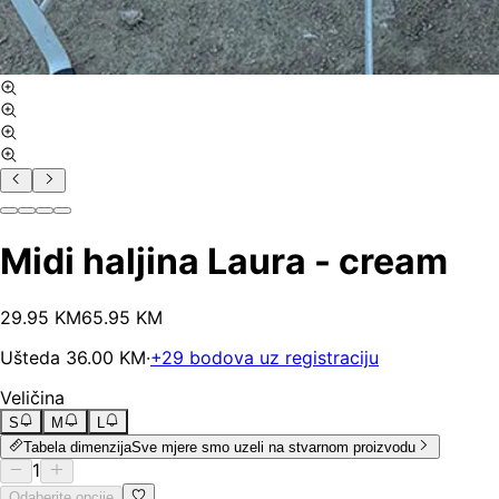
Midi haljina Laura - cream
29
.
95
KM
65.95
KM
Ušteda
36.00
KM
·
+
29
bodova uz registraciju
Veličina
S
M
L
Tabela dimenzija
Sve mjere smo uzeli na stvarnom proizvodu
1
Odaberite opcije