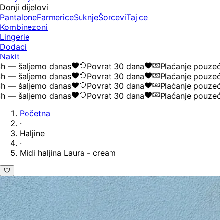
Donji dijelovi
Pantalone
Farmerice
Suknje
Šorcevi
Tajice
Kombinezoni
Lingerie
Dodaci
Nakit
 šaljemo danas
Povrat 30 dana
Plaćanje pouzećem
 šaljemo danas
Povrat 30 dana
Plaćanje pouzećem
 šaljemo danas
Povrat 30 dana
Plaćanje pouzećem
 šaljemo danas
Povrat 30 dana
Plaćanje pouzećem
Početna
·
Haljine
·
Midi haljina Laura - cream