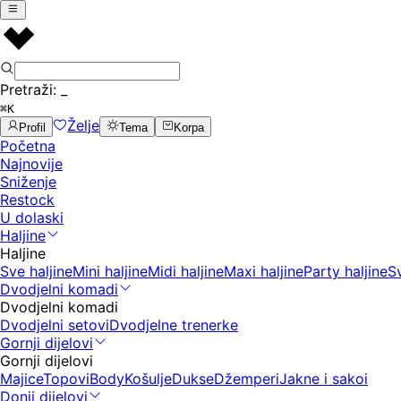
Pretraži:
_
⌘K
Želje
Profil
Tema
Korpa
Početna
Najnovije
Sniženje
Restock
U dolaski
Haljine
Haljine
Sve haljine
Mini haljine
Midi haljine
Maxi haljine
Party haljine
S
Dvodjelni komadi
Dvodjelni komadi
Dvodjelni setovi
Dvodjelne trenerke
Gornji dijelovi
Gornji dijelovi
Majice
Topovi
Body
Košulje
Dukse
Džemperi
Jakne i sakoi
Donji dijelovi