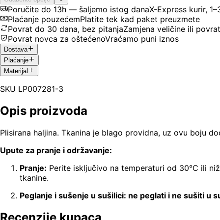
Poručite do 13h — šaljemo istog dana
X-Express kurir, 1
Plaćanje pouzećem
Platite tek kad paket preuzmete
Povrat do 30 dana, bez pitanja
Zamjena veličine ili povra
Povrat novca za oštećeno
Vraćamo puni iznos
Dostava
Plaćanje
Materijal
SKU
LP007281-3
Opis proizvoda
Plisirana haljina. Tkanina je blago providna, uz ovu boju 
Upute za pranje i održavanje:
Pranje:
Perite isključivo na temperaturi od 30°C ili ni
tkanine.
Peglanje i sušenje u sušilici: ne peglati i ne sušiti u su
Recenzije kupaca