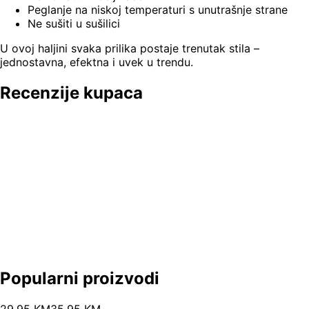
Peglanje na niskoj temperaturi s unutrašnje strane
Ne sušiti u sušilici
U ovoj haljini svaka prilika postaje trenutak stila –
jednostavna, efektna i uvek u trendu.
Recenzije kupaca
Popularni proizvodi
29
.
95
KM
35.95
KM