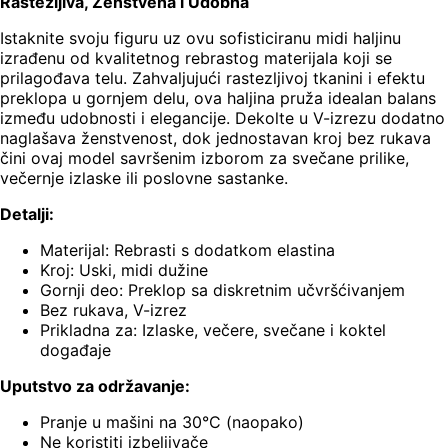
Rastezljiva, Ženstvena i Udobna
Istaknite svoju figuru uz ovu sofisticiranu midi haljinu
izrađenu od kvalitetnog rebrastog materijala koji se
prilagođava telu. Zahvaljujući rastezljivoj tkanini i efektu
preklopa u gornjem delu, ova haljina pruža idealan balans
između udobnosti i elegancije. Dekolte u V-izrezu dodatno
naglašava ženstvenost, dok jednostavan kroj bez rukava
čini ovaj model savršenim izborom za svečane prilike,
večernje izlaske ili poslovne sastanke.
Detalji:
Materijal: Rebrasti s dodatkom elastina
Kroj: Uski, midi dužine
Gornji deo: Preklop sa diskretnim učvršćivanjem
Bez rukava, V-izrez
Prikladna za: Izlaske, večere, svečane i koktel
događaje
Uputstvo za održavanje:
Pranje u mašini na 30°C (naopako)
Ne koristiti izbeljivače