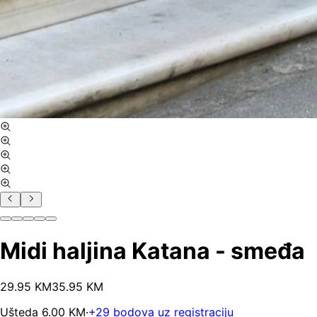
Midi haljina Katana - smeđa
29
.
95
KM
35.95
KM
Ušteda
6.00
KM
·
+
29
bodova uz registraciju