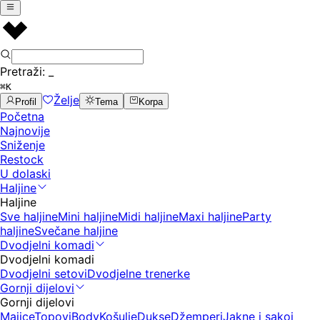
Pretraži:
_
⌘K
Želje
Profil
Tema
Korpa
Početna
Najnovije
Sniženje
Restock
U dolaski
Haljine
Haljine
Sve haljine
Mini haljine
Midi haljine
Maxi haljine
Party
haljine
Svečane haljine
Dvodjelni komadi
Dvodjelni komadi
Dvodjelni setovi
Dvodjelne trenerke
Gornji dijelovi
Gornji dijelovi
Majice
Topovi
Body
Košulje
Dukse
Džemperi
Jakne i sakoi