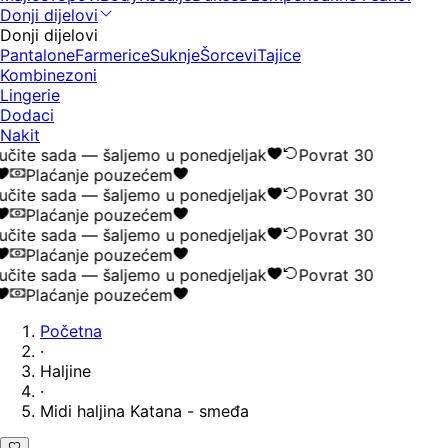
Donji dijelovi
Donji dijelovi
Pantalone
Farmerice
Suknje
Šorcevi
Tajice
Kombinezoni
Lingerie
Dodaci
Nakit
čite sada — šaljemo u ponedjeljak
Povrat 30
Plaćanje pouzećem
čite sada — šaljemo u ponedjeljak
Povrat 30
Plaćanje pouzećem
čite sada — šaljemo u ponedjeljak
Povrat 30
Plaćanje pouzećem
čite sada — šaljemo u ponedjeljak
Povrat 30
Plaćanje pouzećem
Početna
·
Haljine
·
Midi haljina Katana - smeđa