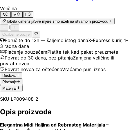
Veličina
S
M
L
Tabela dimenzija
Sve mjere smo uzeli na stvarnom proizvodu
1
Odaberite opcije
Poručite do 13h — šaljemo istog dana
X-Express kurir, 1–
3 radna dana
Plaćanje pouzećem
Platite tek kad paket preuzmete
Povrat do 30 dana, bez pitanja
Zamjena veličine ili
povrat novca
Povrat novca za oštećeno
Vraćamo puni iznos
Dostava
Plaćanje
Materijal
SKU
LP009408-2
Opis proizvoda
Elegantna Midi Haljina od Rebrastog Materijala –