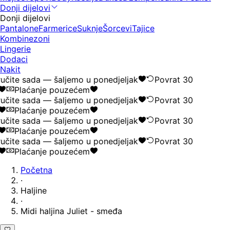
Donji dijelovi
Donji dijelovi
Pantalone
Farmerice
Suknje
Šorcevi
Tajice
Kombinezoni
Lingerie
Dodaci
Nakit
učite sada — šaljemo u ponedjeljak
Povrat 30
Plaćanje pouzećem
učite sada — šaljemo u ponedjeljak
Povrat 30
Plaćanje pouzećem
učite sada — šaljemo u ponedjeljak
Povrat 30
Plaćanje pouzećem
učite sada — šaljemo u ponedjeljak
Povrat 30
Plaćanje pouzećem
Početna
·
Haljine
·
Midi haljina Juliet - smeđa