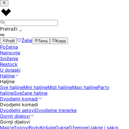
Pretraži:
_
⌘K
Želje
Profil
Tema
Korpa
Početna
Najnovije
Sniženje
Restock
U dolaski
Haljine
Haljine
Sve haljine
Mini haljine
Midi haljine
Maxi haljine
Party
haljine
Svečane haljine
Dvodjelni komadi
Dvodjelni komadi
Dvodjelni setovi
Dvodjelne trenerke
Gornji dijelovi
Gornji dijelovi
Majice
Topovi
Body
Košulje
Dukse
Džemperi
Jakne i sakoi