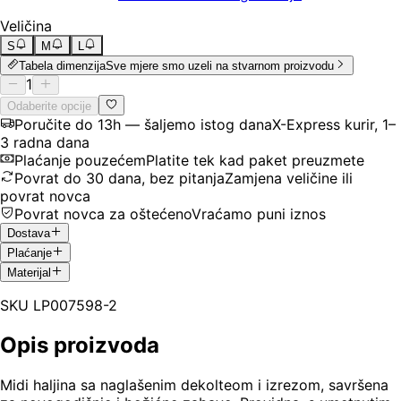
Veličina
S
M
L
Tabela dimenzija
Sve mjere smo uzeli na stvarnom proizvodu
1
Odaberite opcije
Poručite do 13h — šaljemo istog dana
X-Express kurir, 1–
3 radna dana
Plaćanje pouzećem
Platite tek kad paket preuzmete
Povrat do 30 dana, bez pitanja
Zamjena veličine ili
povrat novca
Povrat novca za oštećeno
Vraćamo puni iznos
Dostava
Plaćanje
Materijal
SKU
LP007598-2
Opis proizvoda
Midi haljina sa naglašenim dekolteom i izrezom, savršena