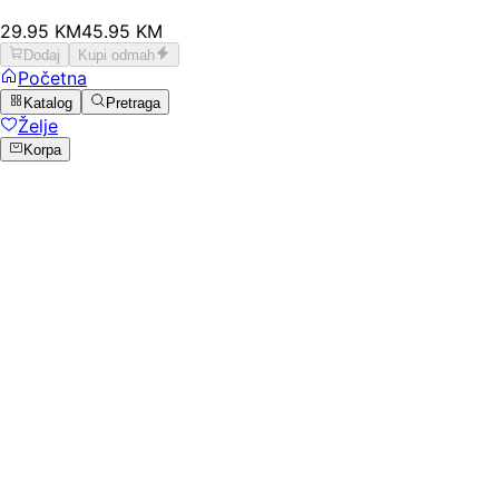
29
.
95
KM
45.95
KM
Dodaj
Kupi odmah
Početna
Katalog
Pretraga
Želje
Korpa