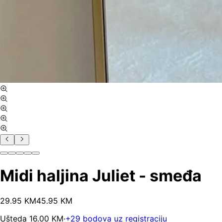
Midi haljina Juliet - smeđa
29
.
95
KM
45.95
KM
Ušteda
16.00
KM
·
+
29
bodova uz registraciju