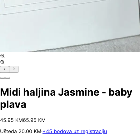
Midi haljina Jasmine - baby
plava
45
.
95
KM
65.95
KM
Ušteda
20.00
KM
·
+
45
bodova uz registraciju