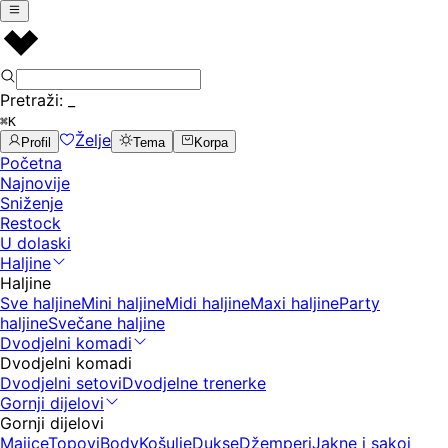
Pretraži:
_
⌘K
Želje
Profil
Tema
Korpa
Početna
Najnovije
Sniženje
Restock
U dolaski
Haljine
Haljine
Sve haljine
Mini haljine
Midi haljine
Maxi haljine
Party
haljine
Svečane haljine
Dvodjelni komadi
Dvodjelni komadi
Dvodjelni setovi
Dvodjelne trenerke
Gornji dijelovi
Gornji dijelovi
Majice
Topovi
Body
Košulje
Dukse
Džemperi
Jakne i sakoi