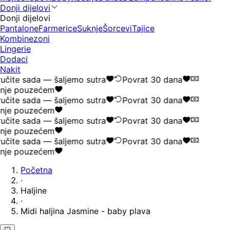
Donji dijelovi
Donji dijelovi
Pantalone
Farmerice
Suknje
Šorcevi
Tajice
Kombinezoni
Lingerie
Dodaci
Nakit
učite sada — šaljemo sutra
Povrat 30 dana
nje pouzećem
učite sada — šaljemo sutra
Povrat 30 dana
nje pouzećem
učite sada — šaljemo sutra
Povrat 30 dana
nje pouzećem
učite sada — šaljemo sutra
Povrat 30 dana
nje pouzećem
Početna
·
Haljine
·
Midi haljina Jasmine - baby plava