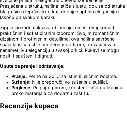
svečane prilike ili elegantne dnevne kombinacije.
Presječena u struku, haljina ističe siluetu, dok se od struka
blago širi u lepršav kroj koji dodaje suptilnu eleganciju i
lakoću pri svakom koraku.
Zipper pozadi olakšava oblačenje, čineći ovaj komad
praktičnim i sofisticiranim izborom. Svojim romantičnim
dizajnom i profinjenim detaljima, ova haljina savršeno
spaja klasičan stil s modernim dodirom, pružajući vam
nenametljivu eleganciju u svakoj prilici. Rukavi se mogu
nositi i spušteni i dignuti.
Upute za pranje i održavanje:
Pranje:
Perite na 30°C sa istim ili sličnim bojama.
Sušenje:
Nije preporučljivo sušenje u sušilici.
Peglanje:
Peglajte parom, koristeći zaštitnu tkaninu
preko materijala za dodatnu zaštitu.
Recenzije kupaca