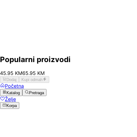
Popularni proizvodi
45
.
95
KM
65.95
KM
Dodaj
Kupi odmah
Početna
Katalog
Pretraga
Želje
Korpa