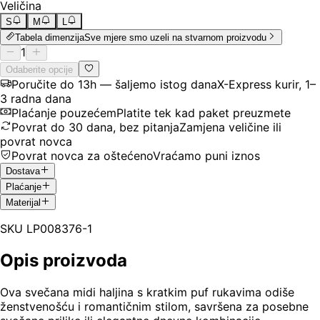
Veličina
S
M
L
Tabela dimenzija
Sve mjere smo uzeli na stvarnom proizvodu
1
Odaberite opcije
Poručite do 13h — šaljemo istog dana
X-Express kurir, 1–
3 radna dana
Plaćanje pouzećem
Platite tek kad paket preuzmete
Povrat do 30 dana, bez pitanja
Zamjena veličine ili
povrat novca
Povrat novca za oštećeno
Vraćamo puni iznos
Dostava
Plaćanje
Materijal
SKU
LP008376-1
Opis proizvoda
Ova svečana midi haljina s kratkim puf rukavima odiše
ženstvenošću i romantičnim stilom, savršena za posebne