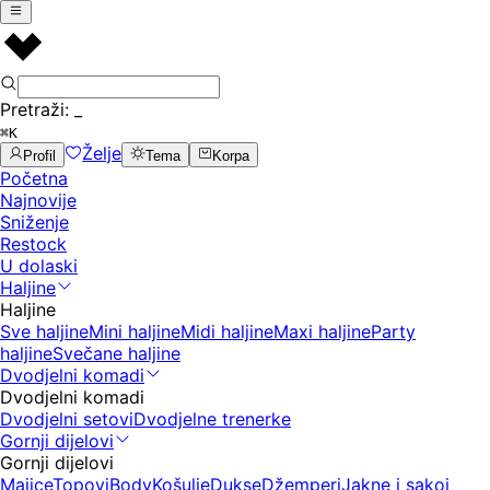
Pretraži:
_
⌘K
Želje
Profil
Tema
Korpa
Početna
Najnovije
Sniženje
Restock
U dolaski
Haljine
Haljine
Sve haljine
Mini haljine
Midi haljine
Maxi haljine
Party
haljine
Svečane haljine
Dvodjelni komadi
Dvodjelni komadi
Dvodjelni setovi
Dvodjelne trenerke
Gornji dijelovi
Gornji dijelovi
Majice
Topovi
Body
Košulje
Dukse
Džemperi
Jakne i sakoi