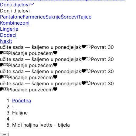
Donji dijelovi
Donji dijelovi
Pantalone
Farmerice
Suknje
Šorcevi
Tajice
Kombinezoni
Lingerie
Dodaci
Nakit
čite sada — šaljemo u ponedjeljak
Povrat 30
Plaćanje pouzećem
čite sada — šaljemo u ponedjeljak
Povrat 30
Plaćanje pouzećem
čite sada — šaljemo u ponedjeljak
Povrat 30
Plaćanje pouzećem
čite sada — šaljemo u ponedjeljak
Povrat 30
Plaćanje pouzećem
Početna
·
Haljine
·
Midi haljina Ivette - bijela