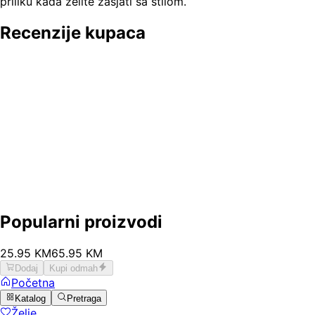
priliku kada želite zasjati sa stilom.
Recenzije kupaca
Popularni proizvodi
25
.
95
KM
65.95
KM
Dodaj
Kupi odmah
Početna
Katalog
Pretraga
Želje