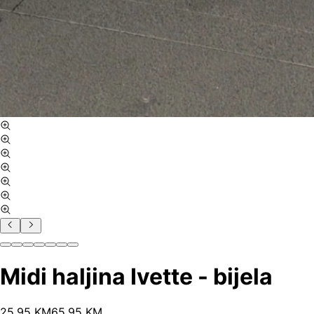
Midi haljina Ivette - bijela
25
.
95
KM
65.95
KM