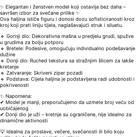
✨ Elegantan i ženstven model koji ostavlja bez daha –
savršen izbor za svečane prilike ✨
Ova haljina ističe figuru i donosi dozu sofisticiranosti kroz
kroj koji prati liniju tijela, naglašavajući struk i siluetu.
🔹 Gornji dio: Dekorativna mašna u predjelu grudi, spužve
u grudima za bolju potporu
🔹 Bretele: Podesive, omogućuju individualno podešavanje
dužine
🔹 Donji dio: Ruched tekstura sa stražnjim šlicem za lakše
kretanje
🔹 Zatvaranje: Skriveni ziper pozadi
🔹 Podstava: Cijela haljina je podstavljena radi udobnosti i
pokrivenosti
✨ Napomena:
✔ Model je manji, preporučujemo da uzmete broj veću od
uobičajenog
✔ Donji dio je uži – kretnje su ograničene, nije idealno za
dinamične aktivnosti
💡 Idealna za proslave, večere, svečanosti ili bilo koju