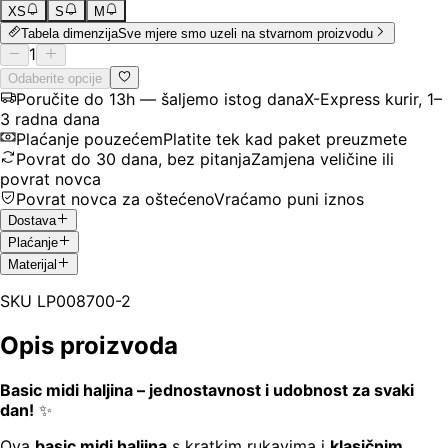
XS
S
M
Tabela dimenzija
Sve mjere smo uzeli na stvarnom proizvodu
1
Odaberite opcije
Poručite do 13h — šaljemo istog dana
X-Express kurir, 1–
3 radna dana
Plaćanje pouzećem
Platite tek kad paket preuzmete
Povrat do 30 dana, bez pitanja
Zamjena veličine ili
povrat novca
Povrat novca za oštećeno
Vraćamo puni iznos
Dostava
Plaćanje
Materijal
SKU
LP008700-2
Opis proizvoda
Basic midi haljina – jednostavnost i udobnost za svaki
dan!
✨
Ova
basic midi haljina
s kratkim rukavima i
klasičnim