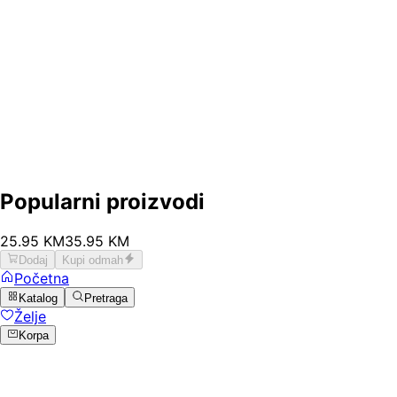
Popularni proizvodi
25
.
95
KM
35.95
KM
Dodaj
Kupi odmah
Početna
Katalog
Pretraga
Želje
Korpa