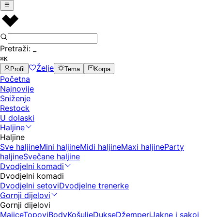
Pretraži:
_
⌘K
Želje
Profil
Tema
Korpa
Početna
Najnovije
Sniženje
Restock
U dolaski
Haljine
Haljine
Sve haljine
Mini haljine
Midi haljine
Maxi haljine
Party
haljine
Svečane haljine
Dvodjelni komadi
Dvodjelni komadi
Dvodjelni setovi
Dvodjelne trenerke
Gornji dijelovi
Gornji dijelovi
Majice
Topovi
Body
Košulje
Dukse
Džemperi
Jakne i sakoi