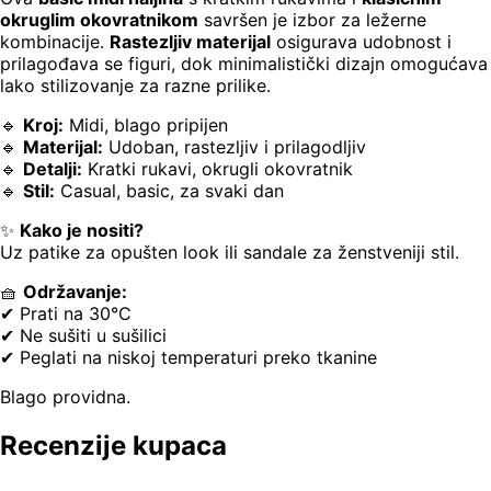
okruglim okovratnikom
savršen je izbor za ležerne
kombinacije.
Rastezljiv materijal
osigurava udobnost i
prilagođava se figuri, dok minimalistički dizajn omogućava
lako stilizovanje za razne prilike.
🔹
Kroj:
Midi, blago pripijen
🔹
Materijal:
Udoban, rastezljiv i prilagodljiv
🔹
Detalji:
Kratki rukavi, okrugli okovratnik
🔹
Stil:
Casual, basic, za svaki dan
✨
Kako je nositi?
Uz patike za opušten look ili sandale za ženstveniji stil.
🧺
Održavanje:
✔ Prati na 30°C
✔ Ne sušiti u sušilici
✔ Peglati na niskoj temperaturi preko tkanine
Blago providna.
Recenzije kupaca