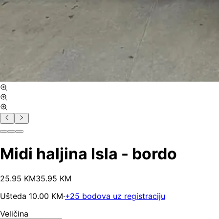
Midi haljina Isla - bordo
25
.
95
KM
35.95
KM
Ušteda
10.00
KM
·
+
25
bodova uz registraciju
Veličina