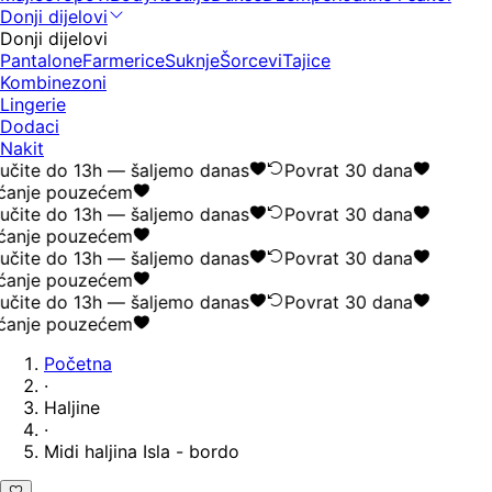
Donji dijelovi
Donji dijelovi
Pantalone
Farmerice
Suknje
Šorcevi
Tajice
Kombinezoni
Lingerie
Dodaci
Nakit
učite do 13h — šaljemo danas
Povrat 30 dana
ćanje pouzećem
učite do 13h — šaljemo danas
Povrat 30 dana
ćanje pouzećem
učite do 13h — šaljemo danas
Povrat 30 dana
ćanje pouzećem
učite do 13h — šaljemo danas
Povrat 30 dana
ćanje pouzećem
Početna
·
Haljine
·
Midi haljina Isla - bordo