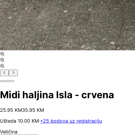
Midi haljina Isla - crvena
25
.
95
KM
35.95
KM
Ušteda
10.00
KM
·
+
25
bodova uz registraciju
Veličina