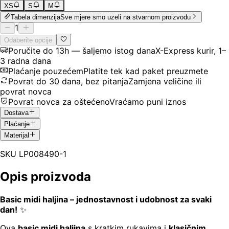
XS
S
M
Tabela dimenzija
Sve mjere smo uzeli na stvarnom proizvodu
1
Odaberite opcije
Poručite do 13h — šaljemo istog dana
X-Express kurir, 1–
3 radna dana
Plaćanje pouzećem
Platite tek kad paket preuzmete
Povrat do 30 dana, bez pitanja
Zamjena veličine ili
povrat novca
Povrat novca za oštećeno
Vraćamo puni iznos
Dostava
Plaćanje
Materijal
SKU
LP008490-1
Opis proizvoda
Basic midi haljina – jednostavnost i udobnost za svaki
dan!
✨
Ova
basic midi haljina
s kratkim rukavima i
klasičnim