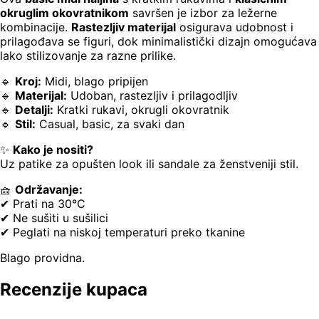
okruglim okovratnikom
savršen je izbor za ležerne
kombinacije.
Rastezljiv materijal
osigurava udobnost i
prilagođava se figuri, dok minimalistički dizajn omogućava
lako stilizovanje za razne prilike.
🔹
Kroj:
Midi, blago pripijen
🔹
Materijal:
Udoban, rastezljiv i prilagodljiv
🔹
Detalji:
Kratki rukavi, okrugli okovratnik
🔹
Stil:
Casual, basic, za svaki dan
✨
Kako je nositi?
Uz patike za opušten look ili sandale za ženstveniji stil.
🧺
Održavanje:
✔ Prati na 30°C
✔ Ne sušiti u sušilici
✔ Peglati na niskoj temperaturi preko tkanine
Blago providna.
Recenzije kupaca