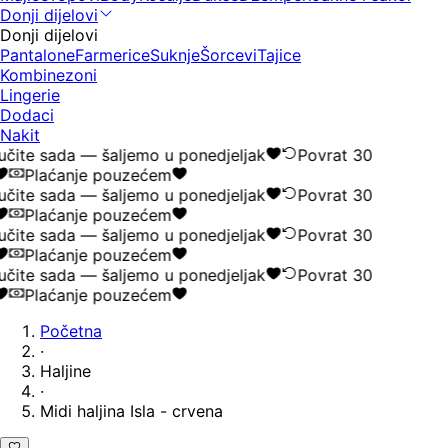
Donji dijelovi
Donji dijelovi
Pantalone
Farmerice
Suknje
Šorcevi
Tajice
Kombinezoni
Lingerie
Dodaci
Nakit
čite sada — šaljemo u ponedjeljak
Povrat 30
Plaćanje pouzećem
čite sada — šaljemo u ponedjeljak
Povrat 30
Plaćanje pouzećem
čite sada — šaljemo u ponedjeljak
Povrat 30
Plaćanje pouzećem
čite sada — šaljemo u ponedjeljak
Povrat 30
Plaćanje pouzećem
Početna
·
Haljine
·
Midi haljina Isla - crvena