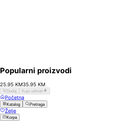
Popularni proizvodi
25
.
95
KM
35.95
KM
Dodaj
Kupi odmah
Početna
Katalog
Pretraga
Želje
Korpa