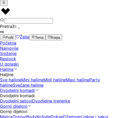
Pretraži:
_
⌘K
Želje
Profil
Tema
Korpa
Početna
Najnovije
Sniženje
Restock
U dolaski
Haljine
Haljine
Sve haljine
Mini haljine
Midi haljine
Maxi haljine
Party
haljine
Svečane haljine
Dvodjelni komadi
Dvodjelni komadi
Dvodjelni setovi
Dvodjelne trenerke
Gornji dijelovi
Gornji dijelovi
Majice
Topovi
Body
Košulje
Dukse
Džemperi
Jakne i sakoi