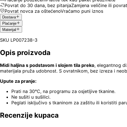
Povrat do 30 dana, bez pitanja
Zamjena veličine ili povra
Povrat novca za oštećeno
Vraćamo puni iznos
Dostava
Plaćanje
Materijal
SKU
LP007238-3
Opis proizvoda
Midi haljina s podstavom i slojem tila preko
, elegantnog di
materijala pruža udobnost. S ovratnikom, bez izreza i neob
Upute za pranje:
Prati na 30°C, na programu za osjetljive tkanine.
Ne sušiti u sušilici.
Peglati isključivo s tkaninom za zaštitu ili koristiti par
Recenzije kupaca