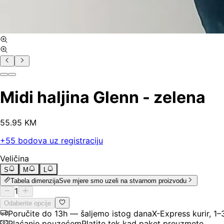
Midi haljina Glenn - zelena
55
.
95
KM
+
55
bodova uz registraciju
Veličina
S
M
L
Tabela dimenzija
Sve mjere smo uzeli na stvarnom proizvodu
1
Odaberite opcije
Poručite do 13h — šaljemo istog dana
X-Express kurir, 1
Plaćanje pouzećem
Platite tek kad paket preuzmete