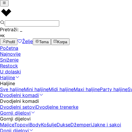
Pretraži:
_
⌘K
Želje
Profil
Tema
Korpa
Početna
Najnovije
Sniženje
Restock
U dolaski
Haljine
Haljine
Sve haljine
Mini haljine
Midi haljine
Maxi haljine
Party haljine
S
Dvodjelni komadi
Dvodjelni komadi
Dvodjelni setovi
Dvodjelne trenerke
Gornji dijelovi
Gornji dijelovi
Majice
Topovi
Body
Košulje
Dukse
Džemperi
Jakne i sakoi
Donji dijelovi