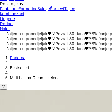
Donji dijelovi
Pantalone
Farmerice
Suknje
Šorcevi
Tajice
Kombinezoni
Lingerie
Dodaci
Nakit
 šaljemo u ponedjeljak
Povrat 30 dana
Plaćanje po
 šaljemo u ponedjeljak
Povrat 30 dana
Plaćanje po
 šaljemo u ponedjeljak
Povrat 30 dana
Plaćanje po
 šaljemo u ponedjeljak
Povrat 30 dana
Plaćanje po
Početna
·
Bestselleri
·
Midi haljina Glenn - zelena