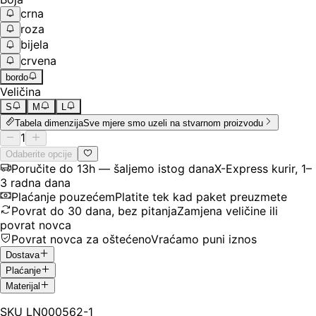
crna
roza
bijela
crvena
bordo
Veličina
S
M
L
Tabela dimenzija
Sve mjere smo uzeli na stvarnom proizvodu
1
Odaberite opcije
Poručite do 13h — šaljemo istog dana
X-Express kurir, 1–
3 radna dana
Plaćanje pouzećem
Platite tek kad paket preuzmete
Povrat do 30 dana, bez pitanja
Zamjena veličine ili
povrat novca
Povrat novca za oštećeno
Vraćamo puni iznos
Dostava
Plaćanje
Materijal
SKU
LN000562-1