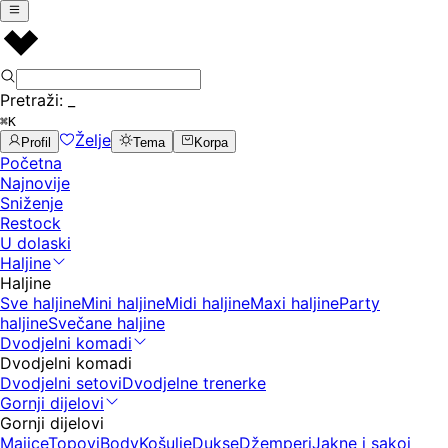
Pretraži:
_
⌘K
Želje
Profil
Tema
Korpa
Početna
Najnovije
Sniženje
Restock
U dolaski
Haljine
Haljine
Sve haljine
Mini haljine
Midi haljine
Maxi haljine
Party
haljine
Svečane haljine
Dvodjelni komadi
Dvodjelni komadi
Dvodjelni setovi
Dvodjelne trenerke
Gornji dijelovi
Gornji dijelovi
Majice
Topovi
Body
Košulje
Dukse
Džemperi
Jakne i sakoi