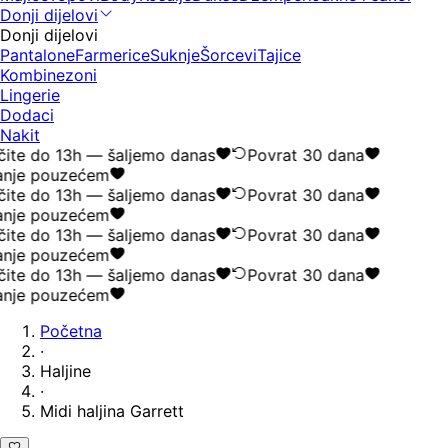
Donji dijelovi
Donji dijelovi
Pantalone
Farmerice
Suknje
Šorcevi
Tajice
Kombinezoni
Lingerie
Dodaci
Nakit
ite do 13h — šaljemo danas
Povrat 30 dana
nje pouzećem
ite do 13h — šaljemo danas
Povrat 30 dana
nje pouzećem
ite do 13h — šaljemo danas
Povrat 30 dana
nje pouzećem
ite do 13h — šaljemo danas
Povrat 30 dana
nje pouzećem
Početna
·
Haljine
·
Midi haljina Garrett