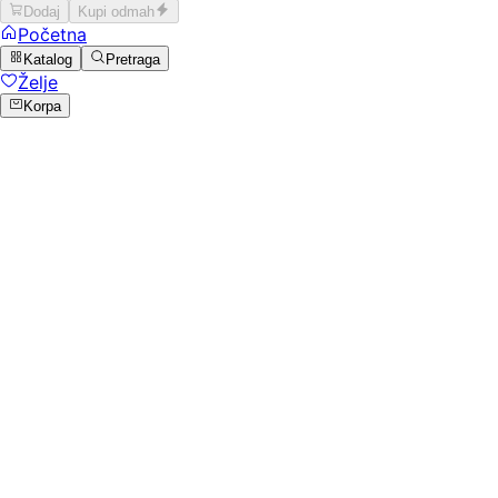
Dodaj
Kupi odmah
Početna
Katalog
Pretraga
Želje
Korpa