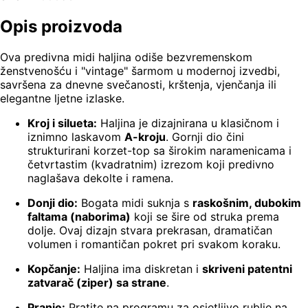
Opis proizvoda
Ova predivna midi haljina odiše bezvremenskom
ženstvenošću i "vintage" šarmom u modernoj izvedbi,
savršena za dnevne svečanosti, krštenja, vjenčanja ili
elegantne ljetne izlaske.
Kroj i silueta:
Haljina je dizajnirana u klasičnom i
iznimno laskavom
A-kroju
. Gornji dio čini
strukturirani korzet-top sa širokim naramenicama i
četvrtastim (kvadratnim) izrezom koji predivno
naglašava dekolte i ramena.
Donji dio:
Bogata midi suknja s
raskošnim, dubokim
faltama (naborima)
koji se šire od struka prema
dolje. Ovaj dizajn stvara prekrasan, dramatičan
volumen i romantičan pokret pri svakom koraku.
Kopčanje:
Haljina ima diskretan i
skriveni patentni
zatvarač (ziper) sa strane
.
Pranje:
Pratite na programu za osjetljivo rublje na