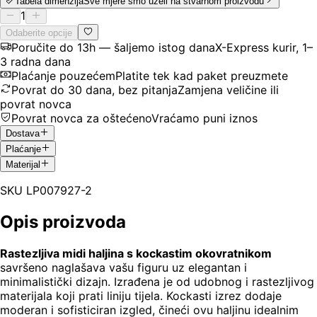
Tabela dimenzija
Sve mjere smo uzeli na stvarnom proizvodu
1
Odaberite opcije
Poručite do 13h — šaljemo istog dana
X-Express kurir, 1–
3 radna dana
Plaćanje pouzećem
Platite tek kad paket preuzmete
Povrat do 30 dana, bez pitanja
Zamjena veličine ili
povrat novca
Povrat novca za oštećeno
Vraćamo puni iznos
Dostava
Plaćanje
Materijal
SKU
LP007927-2
Opis proizvoda
Rastezljiva midi haljina s kockastim okovratnikom
savršeno naglašava vašu figuru uz elegantan i
minimalistički dizajn. Izrađena je od udobnog i rastezljivog
materijala koji prati liniju tijela. Kockasti izrez dodaje
moderan i sofisticiran izgled, čineći ovu haljinu idealnim