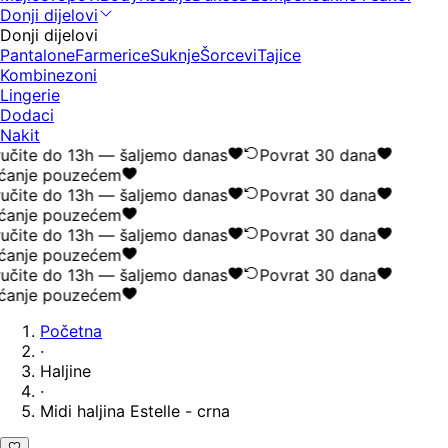
Donji dijelovi
Donji dijelovi
Pantalone
Farmerice
Suknje
Šorcevi
Tajice
Kombinezoni
Lingerie
Dodaci
Nakit
čite do 13h — šaljemo danas
Povrat 30 dana
ćanje pouzećem
čite do 13h — šaljemo danas
Povrat 30 dana
ćanje pouzećem
čite do 13h — šaljemo danas
Povrat 30 dana
ćanje pouzećem
čite do 13h — šaljemo danas
Povrat 30 dana
ćanje pouzećem
Početna
·
Haljine
·
Midi haljina Estelle - crna