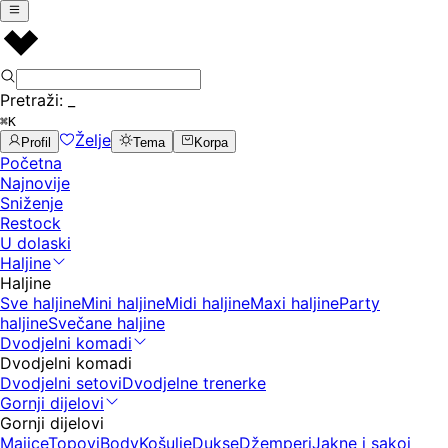
Pretraži:
_
⌘K
Želje
Profil
Tema
Korpa
Početna
Najnovije
Sniženje
Restock
U dolaski
Haljine
Haljine
Sve haljine
Mini haljine
Midi haljine
Maxi haljine
Party
haljine
Svečane haljine
Dvodjelni komadi
Dvodjelni komadi
Dvodjelni setovi
Dvodjelne trenerke
Gornji dijelovi
Gornji dijelovi
Majice
Topovi
Body
Košulje
Dukse
Džemperi
Jakne i sakoi