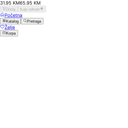
31
.
95
KM
65.95
KM
Dodaj
Kupi odmah
Početna
Katalog
Pretraga
Želje
Korpa