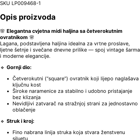
SKU
LP009468-1
Opis proizvoda
🌸
Elegantna cvjetna midi haljina sa četverokutnim
ovratnikom
🌸
Lagana, podstavljena haljina idealna za vrtne proslave,
ljetne šetnje i svečane dnevne prilike — spoj vintage šarma
i moderne elegancije.
🔹
Gornji dio:
Četverokutni (“square”) ovratnik koji lijepo naglašava
ključnu kost
Široke naramenice za stabilno i udobno pristajanje
bez klizanja
Nevidljivi zatvarač na stražnjoj strani za jednostavno
oblačenje
🔹
Struk i kroj:
Fino nabrana linija struka koja stvara ženstvenu
siluetu