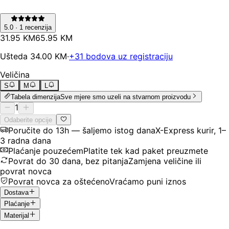
5.0
·
1
recenzija
31
.
95
KM
65.95
KM
Ušteda
34.00
KM
·
+
31
bodova uz registraciju
Veličina
S
M
L
Tabela dimenzija
Sve mjere smo uzeli na stvarnom proizvodu
1
Odaberite opcije
Poručite do 13h — šaljemo istog dana
X-Express kurir, 1–
3 radna dana
Plaćanje pouzećem
Platite tek kad paket preuzmete
Povrat do 30 dana, bez pitanja
Zamjena veličine ili
povrat novca
Povrat novca za oštećeno
Vraćamo puni iznos
Dostava
Plaćanje
Materijal