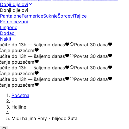
Donji dijelovi
Donji dijelovi
Pantalone
Farmerice
Suknje
Šorcevi
Tajice
Kombinezoni
Lingerie
Dodaci
Nakit
čite do 13h — šaljemo danas
Povrat 30 dana
anje pouzećem
čite do 13h — šaljemo danas
Povrat 30 dana
anje pouzećem
čite do 13h — šaljemo danas
Povrat 30 dana
anje pouzećem
čite do 13h — šaljemo danas
Povrat 30 dana
anje pouzećem
Početna
·
Haljine
·
Midi haljina Emy - blijedo žuta