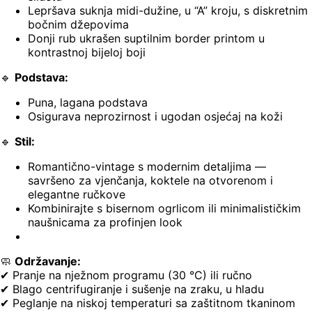
Lepršava suknja midi-dužine, u “A” kroju, s diskretnim
bočnim džepovima
Donji rub ukrašen suptilnim border printom u
kontrastnoj bijeloj boji
🔹
Podstava:
Puna, lagana podstava
Osigurava neprozirnost i ugodan osjećaj na koži
🔹
Stil:
Romantično-vintage s modernim detaljima —
savršeno za vjenčanja, koktele na otvorenom i
elegantne ručkove
Kombinirajte s bisernom ogrlicom ili minimalističkim
naušnicama za profinjen look
🧼
Održavanje:
✔ Pranje na nježnom programu (30 °C) ili ručno
✔ Blago centrifugiranje i sušenje na zraku, u hladu
✔ Peglanje na niskoj temperaturi sa zaštitnom tkaninom