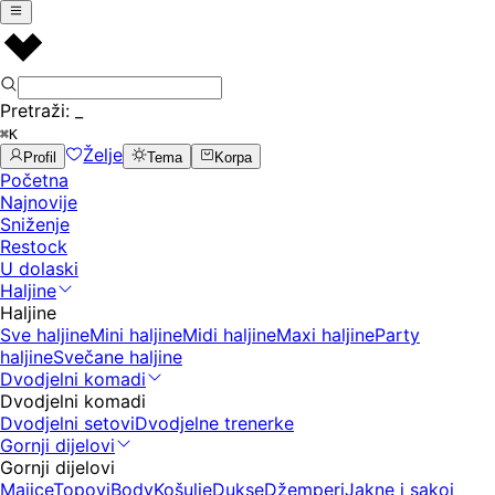
Pretraži:
_
⌘K
Želje
Profil
Tema
Korpa
Početna
Najnovije
Sniženje
Restock
U dolaski
Haljine
Haljine
Sve haljine
Mini haljine
Midi haljine
Maxi haljine
Party
haljine
Svečane haljine
Dvodjelni komadi
Dvodjelni komadi
Dvodjelni setovi
Dvodjelne trenerke
Gornji dijelovi
Gornji dijelovi
Majice
Topovi
Body
Košulje
Dukse
Džemperi
Jakne i sakoi